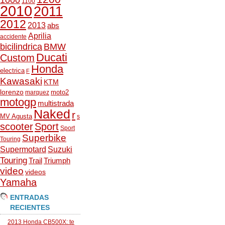
1000
1100
2010
2011
2012
2013
abs
Aprilia
accidente
bicilindrica
BMW
Ducati
Custom
Honda
electrica
F
Kawasaki
KTM
lorenzo
moto2
marquez
motogp
multistrada
Naked
r
MV Agusta
s
scooter
Sport
Sport
Superbike
Touring
Supermotard
Suzuki
Touring
Trail
Triumph
video
videos
Yamaha
ENTRADAS
RECIENTES
2013 Honda CB500X: te