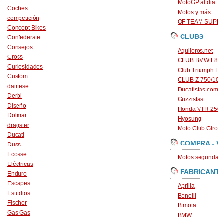
MotoGP al dia
Coches
Motos y más…
competición
OF TEAM SU
Concept Bikes
CLUBS
Confederate
Consejos
Aquileros.net
Cross
CLUB BMW F80
Curiosidades
Club Triumph 
Custom
CLUB Z-750/1
dainese
Ducatistas.com
Derbi
Guzzistas
Diseño
Honda VTR 250
Dolmar
Hyosung
dragster
Moto Club Gir
Ducati
COMPRA - 
Duss
Ecosse
Motos segunda 
Eléctricas
FABRICAN
Enduro
Escapes
Aprilia
Estudios
Benelli
Fischer
Bimota
Gas Gas
BMW