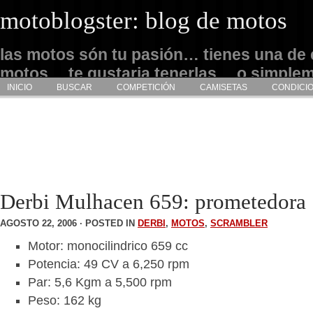
motoblogster: blog de motos
las motos són tu pasión… tienes una de 
motos… te gustaria tenerlas… o simple
INICIO
BUSCAR
COMPETICIÓN
CAMISETAS
CONDICI
admirarlas… este es tu sitio
Derbi Mulhacen 659: prometedora
AGOSTO 22, 2006 · POSTED IN
DERBI
,
MOTOS
,
SCRAMBLER
Motor: monocilindrico 659 cc
Potencia: 49 CV a 6,250 rpm
Par: 5,6 Kgm a 5,500 rpm
Peso: 162 kg