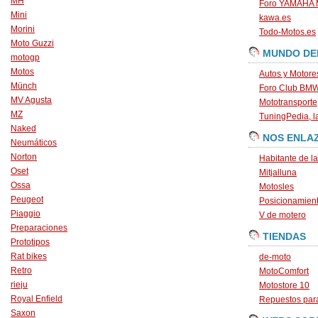
MH
Foro YAMAHA
Mini
kawa.es
Morini
Todo-Motos.es
Moto Guzzi
MUNDO DE
motogp
Motos
Autos y Motore
Münch
Foro Club BM
MV Agusta
Mototransporte
MZ
TuningPedia, la
Naked
NOS ENLA
Neumáticos
Norton
Habitante de l
Oset
Mitjalluna
Ossa
Motosles
Peugeot
Posicionamien
Piaggio
V de motero
Preparaciones
TIENDAS
Prototipos
Rat bikes
de-moto
Retro
MotoComfort
rieju
Motostore 10
Royal Enfield
Repuestos para
Saxon