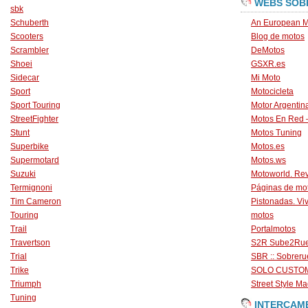
WEBS SOB
sbk
Schuberth
An European M
Scooters
Blog de motos
Scrambler
DeMotos
Shoei
GSXR.es
Sidecar
Mi Moto
Sport
Motocicleta
Sport Touring
Motor Argentin
StreetFighter
Motos En Red 
Stunt
Motos Tuning
Superbike
Motos.es
Supermotard
Motos.ws
Suzuki
Motoworld. Revi
Termignoni
Páginas de mo
Tim Cameron
Pistonadas. Vi
Touring
motos
Trail
Portalmotos
Travertson
S2R Sube2Ru
Trial
SBR :: Sobrer
Trike
SOLO CUSTO
Triumph
Street Style Ma
Tuning
INTERCAM