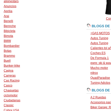
alpinestars
Anuncios
Aprilia
Arai
Con
Benelli
BLOGS DE
Bennche
Bibicleta
+GAS MOTOS
Bimota
Autos Tuning
BMW
Autos Tuning
Bombardier
Calientes tol a
Botas
Coches ES
Brammo
De Formula 1
Buell
ewre: ski & wa
Bunker-trike
Mucho motor
Cagiva
nitrox
Carreras
QuadParadise
Cas Racing
Tuning Adictos
Casco
BLOGS DE
Chaquetas
ciclomotor
A 2 Ruedas
Ciudadanas
Accesorios par
Classic
Biker Garaje: R
Cobra USA