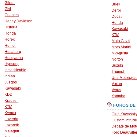
Gilera
Buell
Givi
Derbi
Guantes
Ducati
Harley Davidson
Honda
Historia
Kawasaki
Honda
KTM
Horex
Moto Guzzi
Humor
Moto Morini
Husaberg
MvAgusta
Husqvarna
Norton
Hyosung
Suzuki
Inclasificable
Triumph
Indian
Ural Motorcycl
Juegos
Voxan
Kawasaki
Vyrus
KDD
Yamaha
Krauser
FOROS DE
KTM
Kymco
Club Kawasaky
Laverda
Custom Intrude
Lazareth
Debate de Mot
Malaguti
Foro Deauville