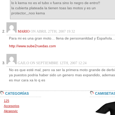
lo k kema no es el tubo x fuera sino lo negro de entro!!
la cubierta plateada la tienen toas las motos y es un
protector,,,noo kema
MARIO
ON ABRIL 27TH, 2007 19:32
Para mi es una gran moto… llena de personanildad y Española
http://www.sube2ruedas.com
GAILO ON SEPTIEMBRE 12TH, 2007 12:24
No es que esté mal, pero xa ser la primera moto grande de derbi
ya puestos podria haber sido un genero mas expandido, ademas
es mur cara xa lo q es
CATEGORÍAS
CAMISETA
125
Accesorios
Akrapovic