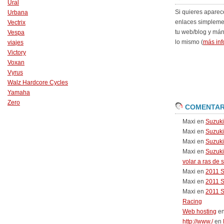
Ural
Si quieres aparec
Urbana
enlaces simpleme
Vectrix
tu web/blog y má
Vespa
lo mismo (
más inf
viajes
Victory
Voxan
Vyrus
Walz Hardcore Cycles
Yamaha
Zero
COMENTAR
Maxi
en
Suzuk
Maxi
en
Suzuk
Maxi
en
Suzuki
Maxi
en
Suzuki
volar a ras de 
Maxi
en
2011 
Maxi
en
2011 
Maxi
en
2011 
Racing
Web hosting
e
http://www./
en