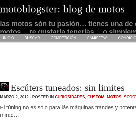
motoblogster: blog de motos
las motos són tu pasión… tienes una de 
motos… te gustaria tenerlas… o simple
INICIO
BUSCAR
COMPETICIÓN
CAMISETAS
CONDICI
admirarlas… este es tu sitio
Escúters tuneados: sin limites
MARZO 2, 2012 · POSTED IN
CURIOSIDADES
,
CUSTOM
,
MOTOS
,
SCOO
El túning no es sólo para lás máquinas trandes y potent
mirad…