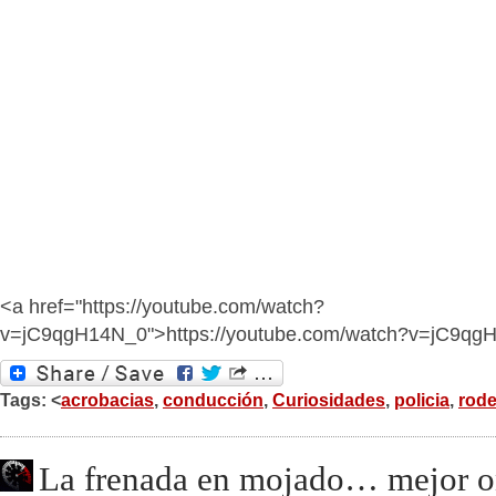
<a href="https://youtube.com/watch?
v=jC9qgH14N_0">https://youtube.com/watch?v=jC9qg
Tags: <
acrobacias
,
conducción
,
Curiosidades
,
policia
,
rod
La frenada en mojado… mejor 