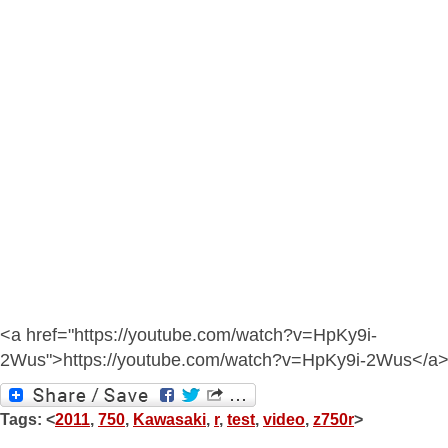
<a href="https://youtube.com/watch?v=HpKy9i-
2Wus">https://youtube.com/watch?v=HpKy9i-2Wus</a
Tags: <
2011
,
750
,
Kawasaki
,
r
,
test
,
video
,
z750r
>