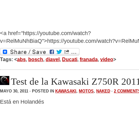
<a href="https://youtube.com/watch?
v=RelMuNhBiaQ">https://youtube.com/watch?v=RelM
Tags: <
abs
,
bosch
,
diavel
,
Ducati
,
franada
,
video
>
Test de la Kawasaki Z750R 201
MAYO 30, 2011 · POSTED IN
KAWASAKI
,
MOTOS
,
NAKED
·
2 COMMENT
Está en Holandés