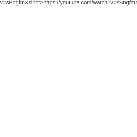
v=sBngfmXsihc">https://youtube.com/watch?v=sBngfm