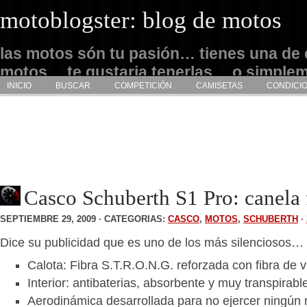
motoblogster: blog de motos
las motos són tu pasión… tienes una de 
motos… te gustaria tenerlas… o simple
INICIO
BUSCAR
COMPETICIÓN
CAMISETAS
CONDICI
admirarlas… este es tu sitio
Casco Schuberth S1 Pro: canela 
SEPTIEMBRE 29, 2009 · CATEGORIAS:
CASCO
,
MOTOS
,
SCHUBERTH
·
Dice su publicidad que es uno de los más silenciosos…
Calota: Fibra S.T.R.O.N.G. reforzada con fibra de v
Interior: antibaterias, absorbente y muy transpirabl
Aerodinámica desarrollada para no ejercer ningún