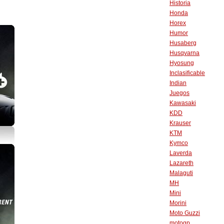
Historia
Honda
Horex
Humor
Husaberg
Husqvarna
Hyosung
Inclasificable
Indian
Juegos
Kawasaki
KDD
Krauser
KTM
Kymco
Laverda
Lazareth
Malaguti
MH
Mini
Morini
Moto Guzzi
motogp