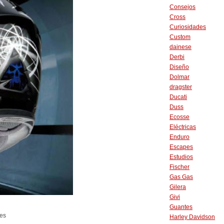
Consejos
Cross
Curiosidades
Custom
dainese
Derbi
Diseño
Dolmar
dragster
Ducati
Duss
Ecosse
Eléctricas
Enduro
Escapes
Estudios
Fischer
Gas Gas
Gilera
Givi
Guantes
des
Harley Davidson