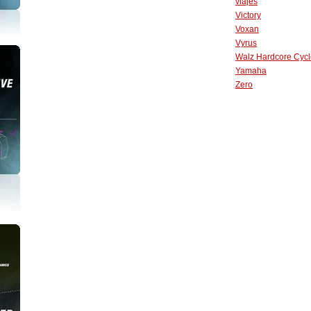
viajes
Victory
Voxan
Vyrus
Walz Hardcore Cycl
Yamaha
Zero