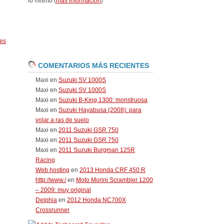
lo mismo (
más información
)
es
COMENTARIOS MÁS RECIENTES
Maxi
en
Suzuki SV 1000S
Maxi
en
Suzuki SV 1000S
Maxi
en
Suzuki B-King 1300: monstruosa
Maxi
en
Suzuki Hayabusa (2008): para
volar a ras de suelo
Maxi
en
2011 Suzuki GSR 750
Maxi
en
2011 Suzuki GSR 750
Maxi
en
2011 Suzuki Burgman 125R
Racing
Web hosting
en
2013 Honda CRF 450 R
http://www./
en
Moto Morini Scrambler 1200
– 2009: muy original
Delphia
en
2012 Honda NC700X
Crossrunner