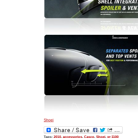
Shoei
Tags:
2010
,
accessorios
,
Casco
,
Shoei
,
xr-1100