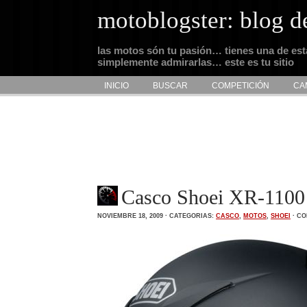
motoblogster: blog d
las motos són tu pasión… tienes una de es
simplemente admirarlas… este es tu sitio
INICIO
BUSCAR
COMPETICIÓN
CA
Casco Shoei XR-1100
NOVIEMBRE 18, 2009 · CATEGORIAS:
CASCO
,
MOTOS
,
SHOEI
·
CO