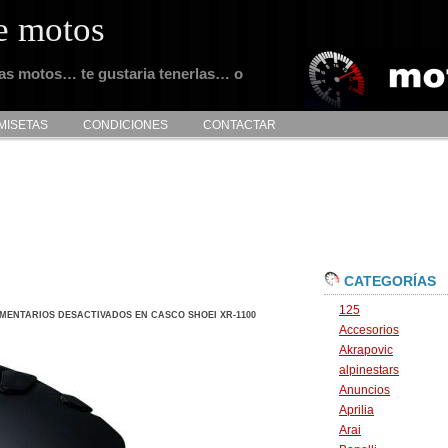
e motos
tas motos… te gustaria tenerlas… o
MISETAS
CONDICIONES
CONTACTAR
CATEGORÍAS
125
MENTARIOS DESACTIVADOS
EN CASCO SHOEI XR-1100
Accesorios
Akrapovic
alpinestars
Anuncios
Aprilia
Arai