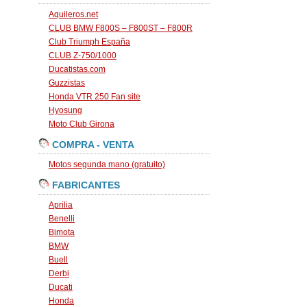
Aquileros.net
CLUB BMW F800S – F800ST – F800R
Club Triumph España
CLUB Z-750/1000
Ducatistas.com
Guzzistas
Honda VTR 250 Fan site
Hyosung
Moto Club Girona
COMPRA - VENTA
Motos segunda mano (gratuito)
FABRICANTES
Aprilia
Benelli
Bimota
BMW
Buell
Derbi
Ducati
Honda