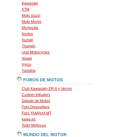
Kawasaki
KTM
Moto Guzzi
Moto Morini
MvAgusta
Norton
Suzuki
Triumph
Ural Motorcycles
Voxan
Vyrus
Yamaha
FOROS DE MOTOS
Club Kawasaky ER-6 y Versys
Custom Intruders
Debate de Motos
Foro Deauvillero
Foro YAMAHA MT
kawa.es
Todo-Motos.es
MUNDO DEL MOTOR