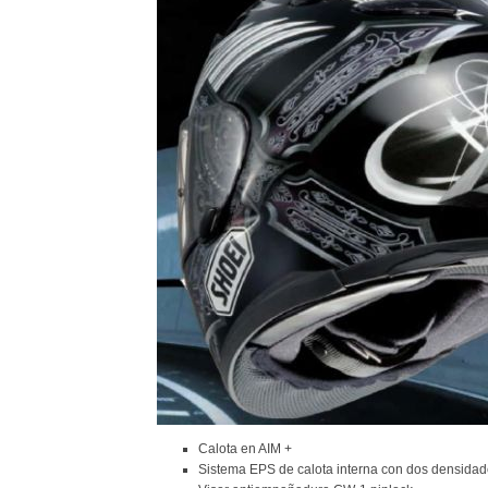
Calota en AIM +
Sistema EPS de calota interna con dos densida