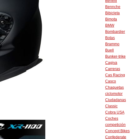
Benelli
Bennche
Bibicleta
Bimota
BMW
Bombardier
Botas
Brammo
Buell
Bunker-trike
Cagiva
Carreras
Cas Racing
Casco
Chaquetas
ciclomotor
Ciudadanas
Classic
Cobra USA
Coches
competición
Concept Bikes
Confederate