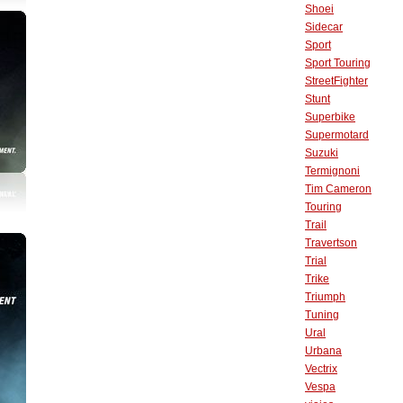
Shoei
Sidecar
Sport
Sport Touring
StreetFighter
Stunt
Superbike
Supermotard
Suzuki
Termignoni
Tim Cameron
Touring
Trail
Travertson
Trial
Trike
Triumph
Tuning
Ural
Urbana
Vectrix
Vespa