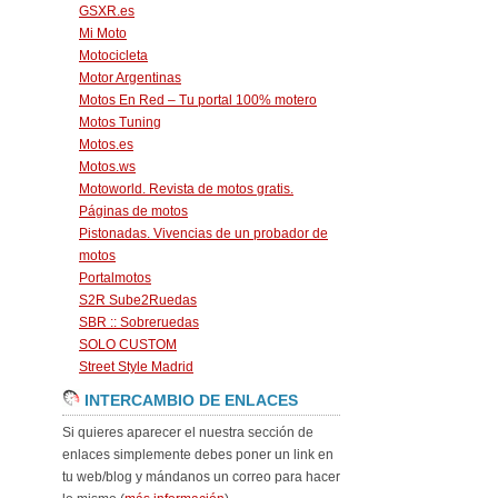
GSXR.es
Mi Moto
Motocicleta
Motor Argentinas
Motos En Red – Tu portal 100% motero
Motos Tuning
Motos.es
Motos.ws
Motoworld. Revista de motos gratis.
Páginas de motos
Pistonadas. Vivencias de un probador de
motos
Portalmotos
S2R Sube2Ruedas
SBR :: Sobreruedas
SOLO CUSTOM
Street Style Madrid
INTERCAMBIO DE ENLACES
Si quieres aparecer el nuestra sección de
enlaces simplemente debes poner un link en
tu web/blog y mándanos un correo para hacer