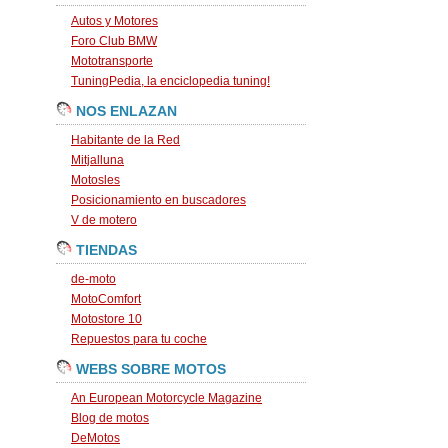
Autos y Motores
Foro Club BMW
Mototransporte
TuningPedia, la enciclopedia tuning!
NOS ENLAZAN
Habitante de la Red
Mitjalluna
Motosles
Posicionamiento en buscadores
V de motero
TIENDAS
de-moto
MotoComfort
Motostore 10
Repuestos para tu coche
WEBS SOBRE MOTOS
An European Motorcycle Magazine
Blog de motos
DeMotos