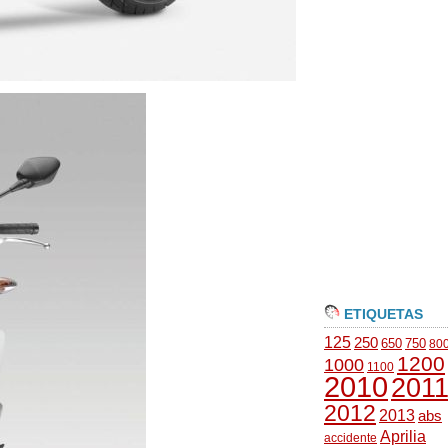
ETIQUETAS
125
250
650
750
80
1200
1000
1100
2010
201
2012
2013
abs
Aprilia
accidente