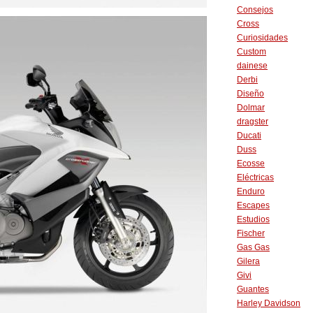
Consejos
Cross
Curiosidades
Custom
dainese
Derbi
Diseño
Dolmar
dragster
Ducati
Duss
Ecosse
Eléctricas
Enduro
Escapes
Estudios
Fischer
Gas Gas
Gilera
Givi
Guantes
Harley Davidson