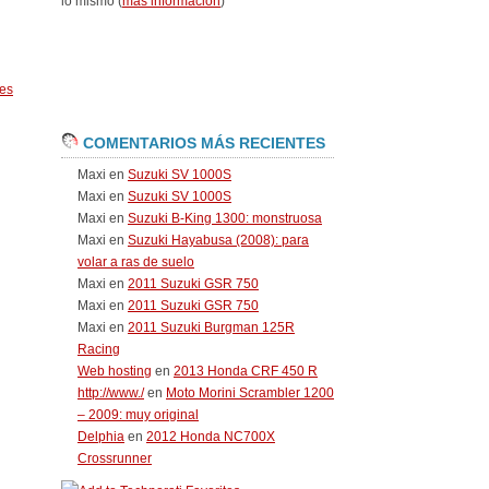
lo mismo (
más información
)
es
COMENTARIOS MÁS RECIENTES
Maxi
en
Suzuki SV 1000S
Maxi
en
Suzuki SV 1000S
Maxi
en
Suzuki B-King 1300: monstruosa
Maxi
en
Suzuki Hayabusa (2008): para
volar a ras de suelo
Maxi
en
2011 Suzuki GSR 750
Maxi
en
2011 Suzuki GSR 750
Maxi
en
2011 Suzuki Burgman 125R
Racing
Web hosting
en
2013 Honda CRF 450 R
http://www./
en
Moto Morini Scrambler 1200
– 2009: muy original
Delphia
en
2012 Honda NC700X
Crossrunner