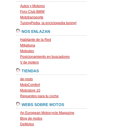
Autos y Motores
Foro Club BMW
Mototransporte
TuningPedia, la enciclopedia tuning!
NOS ENLAZAN
Habitante de la Red
Mitjalluna
Motosles
Posicionamiento en buscadores
V de motero
TIENDAS
de-moto
MotoComfort
Motostore 10
Repuestos para tu coche
WEBS SOBRE MOTOS
An European Motorcycle Magazine
Blog de motos
DeMotos