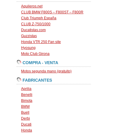
Aquileros.net
CLUB BMW F800S – F800ST – F800R
Club Triumph España
CLUB Z-750/1000
Ducatistas.com
Guzzistas
Honda VTR 250 Fan site
Hyosung
Moto Club Girona
COMPRA - VENTA
Motos segunda mano (gratuito)
FABRICANTES
Aprilia
Benelli
Bimota
BMW
Buell
Derbi
Ducati
Honda