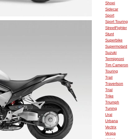
Shoei
Sidecar
Sport
Sport Touring
StreetFighter
Stunt
Superbike
Supermotard
Suzuki
Termignoni
Tim Cameron
Touring
Trail
Travertson
Trial
Trike
Triumph
Tuning
Ural
Urbana
Vectrix
Vespa