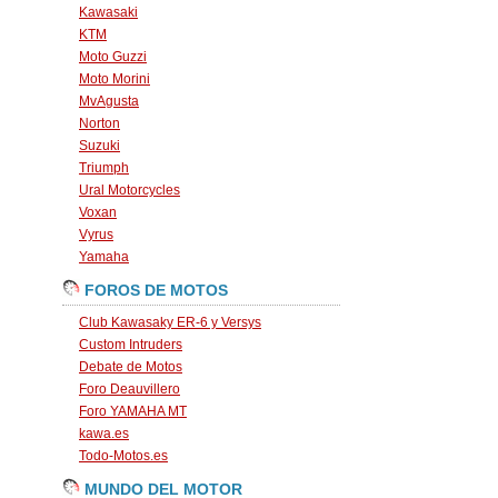
Kawasaki
KTM
Moto Guzzi
Moto Morini
MvAgusta
Norton
Suzuki
Triumph
Ural Motorcycles
Voxan
Vyrus
Yamaha
FOROS DE MOTOS
Club Kawasaky ER-6 y Versys
Custom Intruders
Debate de Motos
Foro Deauvillero
Foro YAMAHA MT
kawa.es
Todo-Motos.es
MUNDO DEL MOTOR