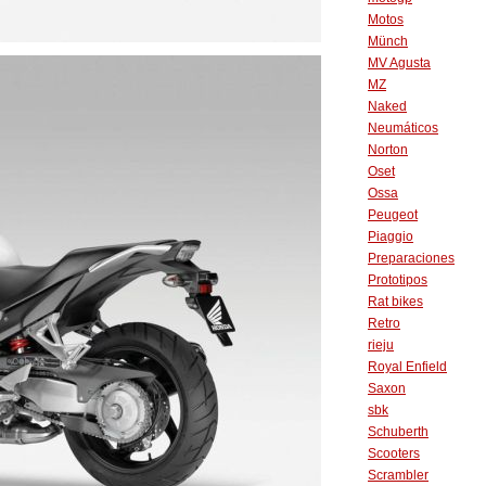
Motos
Münch
MV Agusta
MZ
Naked
Neumáticos
Norton
Oset
Ossa
Peugeot
Piaggio
Preparaciones
Prototipos
Rat bikes
Retro
rieju
Royal Enfield
Saxon
sbk
Schuberth
Scooters
Scrambler