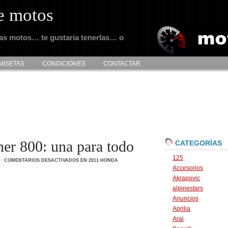
e motos
tas motos… te gustaria tenerlas… o
MISETAS
CONDICIONES
CONTACTAR
er 800: una para todo
CATEGORÍAS
125
·
COMENTARIOS DESACTIVADOS
EN 2011 HONDA
Accesorios
Akrapovic
alpinestars
Anuncios
Aprilia
Arai