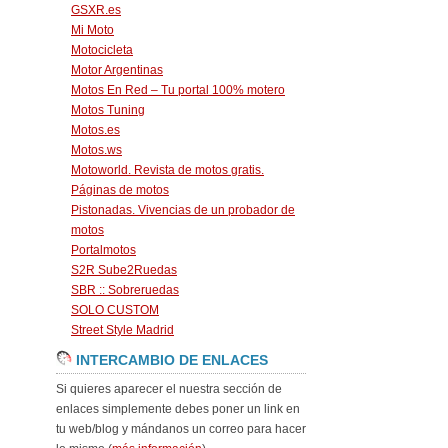
GSXR.es
Mi Moto
Motocicleta
Motor Argentinas
Motos En Red – Tu portal 100% motero
Motos Tuning
Motos.es
Motos.ws
Motoworld. Revista de motos gratis.
Páginas de motos
Pistonadas. Vivencias de un probador de
motos
Portalmotos
S2R Sube2Ruedas
SBR :: Sobreruedas
SOLO CUSTOM
Street Style Madrid
INTERCAMBIO DE ENLACES
Si quieres aparecer el nuestra sección de
enlaces simplemente debes poner un link en
tu web/blog y mándanos un correo para hacer