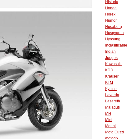
Historia
Honda
Horex
Humor
Husaberg
Husqvarna
Hyosung
Inclasificable
Indian
Juegos
Kawasaki
KDD
Krauser
KTM
Kymco
Laverda
Lazareth
Malaguti
MH
Mini
Morini
Moto Guzzi
motogp