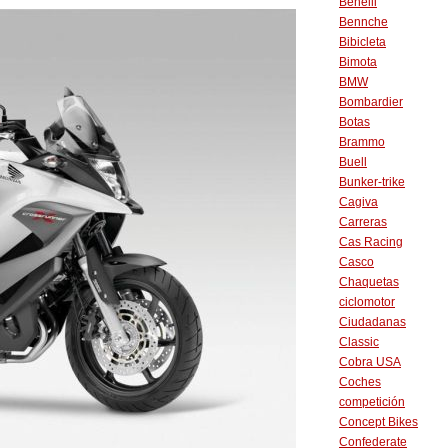
Benelli
Bennche
Bibicleta
Bimota
BMW
Bombardier
Botas
Brammo
Buell
Bunker-trike
Cagiva
Carreras
Cas Racing
Casco
Chaquetas
ciclomotor
Ciudadanas
Classic
Cobra USA
Coches
competición
Concept Bikes
Confederate