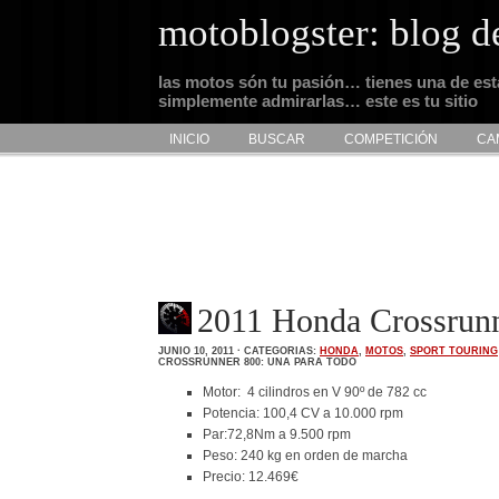
motoblogster: blog d
las motos són tu pasión… tienes una de es
simplemente admirarlas… este es tu sitio
INICIO
BUSCAR
COMPETICIÓN
CA
2011 Honda Crossrunn
JUNIO 10, 2011 · CATEGORIAS:
HONDA
,
MOTOS
,
SPORT TOURING
CROSSRUNNER 800: UNA PARA TODO
Motor: 4 cilindros en V 90º de 782 cc
Potencia: 100,4 CV a 10.000 rpm
Par:72,8Nm a 9.500 rpm
Peso: 240 kg en orden de marcha
Precio: 12.469€