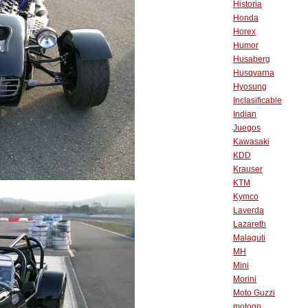
Historia
Honda
Horex
Humor
Husaberg
Husqvarna
Hyosung
Inclasificable
Indian
Juegos
Kawasaki
KDD
Krauser
KTM
Kymco
Laverda
Lazareth
Malaguti
MH
Mini
Morini
Moto Guzzi
motogp