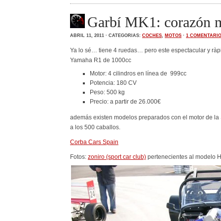
Garbí MK1: corazón 
ABRIL 11, 2011 · CATEGORIAS:
COCHES
,
MOTOS
·
1 COMENTARI
Ya lo sé… tiene 4 ruedas… pero este espectacular y ràp
Yamaha R1 de 1000cc
Motor: 4 cilindros en línea de 999cc
Potencia: 180 CV
Peso: 500 kg
Precio: a partir de 26.000€
además existen modelos preparados con el motor de la 
a los 500 caballos.
Corba Cars Spain
Fotos:
zoniro (sport car club)
pertenecientes al modelo 