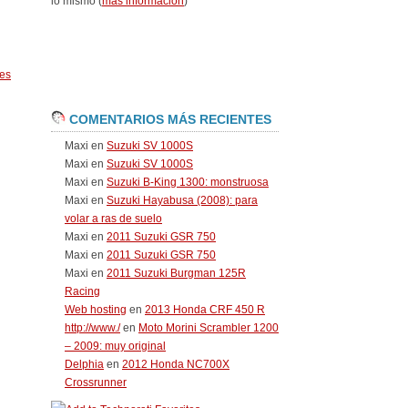
lo mismo (
más información
)
es
COMENTARIOS MÁS RECIENTES
Maxi
en
Suzuki SV 1000S
Maxi
en
Suzuki SV 1000S
Maxi
en
Suzuki B-King 1300: monstruosa
Maxi
en
Suzuki Hayabusa (2008): para
volar a ras de suelo
Maxi
en
2011 Suzuki GSR 750
Maxi
en
2011 Suzuki GSR 750
Maxi
en
2011 Suzuki Burgman 125R
Racing
Web hosting
en
2013 Honda CRF 450 R
http://www./
en
Moto Morini Scrambler 1200
– 2009: muy original
Delphia
en
2012 Honda NC700X
Crossrunner