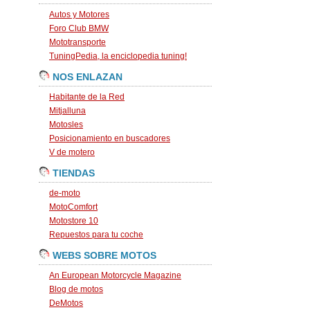
Autos y Motores
Foro Club BMW
Mototransporte
TuningPedia, la enciclopedia tuning!
NOS ENLAZAN
Habitante de la Red
Mitjalluna
Motosles
Posicionamiento en buscadores
V de motero
TIENDAS
de-moto
MotoComfort
Motostore 10
Repuestos para tu coche
WEBS SOBRE MOTOS
An European Motorcycle Magazine
Blog de motos
DeMotos