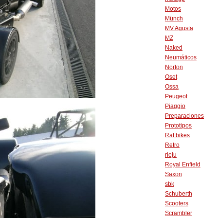
Motos
Münch
MV Agusta
MZ
Naked
Neumáticos
Norton
Oset
Ossa
Peugeot
Piaggio
Preparaciones
Prototipos
Rat bikes
Retro
rieju
Royal Enfield
Saxon
sbk
Schuberth
Scooters
Scrambler