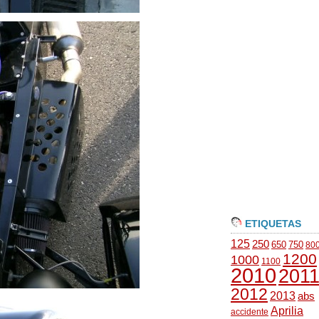
ETIQUETAS
125
250
650
750
80
1200
1000
1100
2010
201
2012
2013
abs
Aprilia
accidente