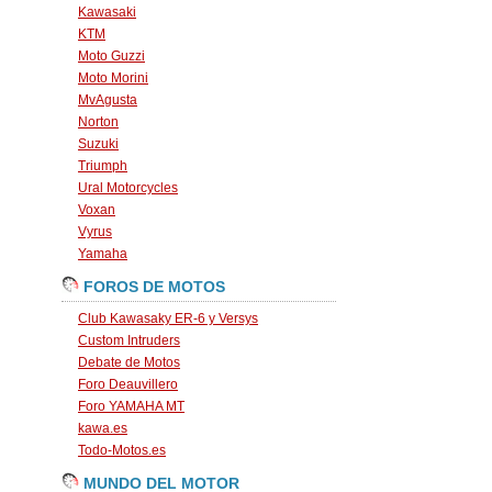
Kawasaki
KTM
Moto Guzzi
Moto Morini
MvAgusta
Norton
Suzuki
Triumph
Ural Motorcycles
Voxan
Vyrus
Yamaha
FOROS DE MOTOS
Club Kawasaky ER-6 y Versys
Custom Intruders
Debate de Motos
Foro Deauvillero
Foro YAMAHA MT
kawa.es
Todo-Motos.es
MUNDO DEL MOTOR