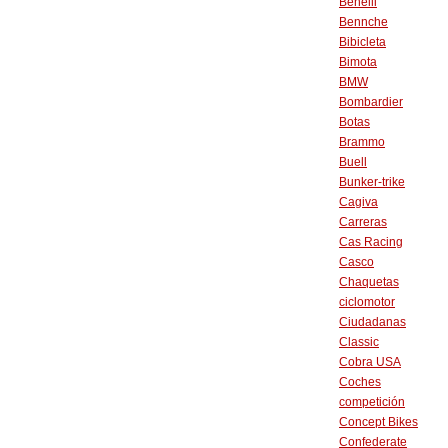
Benelli
Bennche
Bibicleta
Bimota
BMW
Bombardier
Botas
Brammo
Buell
Bunker-trike
Cagiva
Carreras
Cas Racing
Casco
Chaquetas
ciclomotor
Ciudadanas
Classic
Cobra USA
Coches
competición
Concept Bikes
Confederate