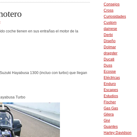
Consejos
Cross
motero
Curiosidades
O
Custom
dainese
ido coche tienen en sus entrañas el motor de la
Derbi
Diseño
Dolmar
dragster
Ducati
Duss
Ecosse
Suzuki Hayabusa 1300 (incluo con turbo) que llegan
Eléctricas
Enduro
Escapes
Estudios
Hayabusa Turbo
Fischer
Gas Gas
Gilera
Givi
Guantes
Harley Davidson