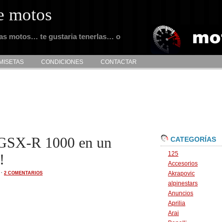
e motos
tas motos… te gustaria tenerlas… o
MISETAS
CONDICIONES
CONTACTAR
 GSX-R 1000 en un
CATEGORÍAS
125
!
Accesorios
Akrapovic
·
2 COMENTARIOS
alpinestars
Anuncios
Aprilia
Arai