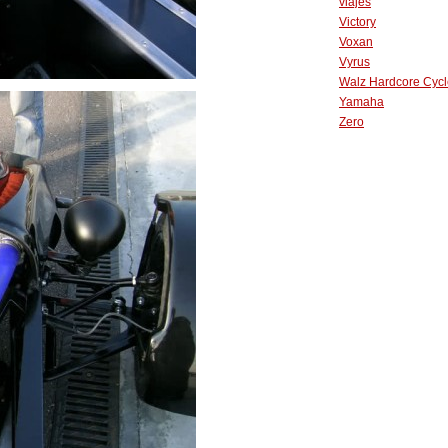
viajes
Victory
Voxan
Vyrus
Walz Hardcore Cycl
Yamaha
Zero