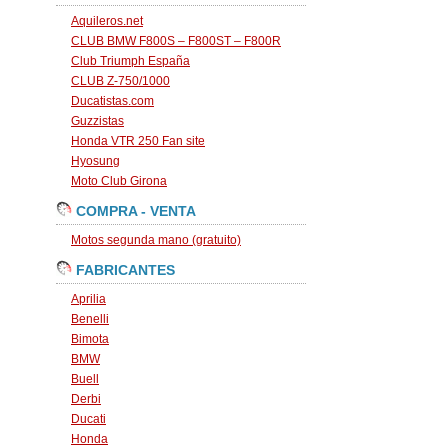
Aquileros.net
CLUB BMW F800S – F800ST – F800R
Club Triumph España
CLUB Z-750/1000
Ducatistas.com
Guzzistas
Honda VTR 250 Fan site
Hyosung
Moto Club Girona
COMPRA - VENTA
Motos segunda mano (gratuito)
FABRICANTES
Aprilia
Benelli
Bimota
BMW
Buell
Derbi
Ducati
Honda