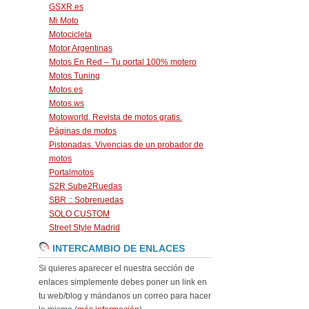
GSXR.es
Mi Moto
Motocicleta
Motor Argentinas
Motos En Red – Tu portal 100% motero
Motos Tuning
Motos.es
Motos.ws
Motoworld. Revista de motos gratis.
Páginas de motos
Pistonadas. Vivencias de un probador de
motos
Portalmotos
S2R Sube2Ruedas
SBR :: Sobreruedas
SOLO CUSTOM
Street Style Madrid
INTERCAMBIO DE ENLACES
Si quieres aparecer el nuestra sección de
enlaces simplemente debes poner un link en
tu web/blog y mándanos un correo para hacer