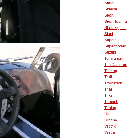
Shoei
Sidecar
Sport
Sport Touring
StreetFighter
Stunt
Superbike
Supermotard
Suzuki
Termignoni
Tim Cameron
Touring
Trail
Travertson
Trial
Trike
Triumph
Tuning
Ural
Urbana
Vectrix
Vespa