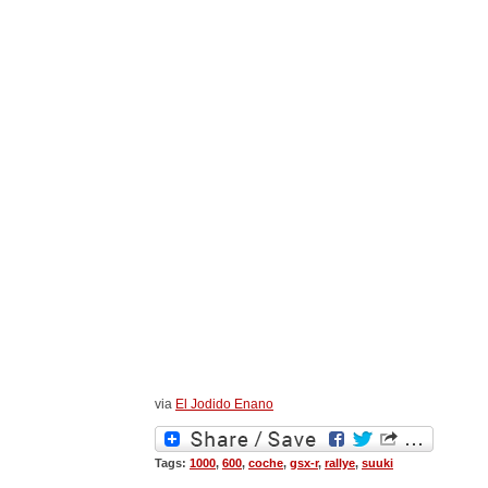
via
El Jodido Enano
Tags:
1000
,
600
,
coche
,
gsx-r
,
rallye
,
suuki