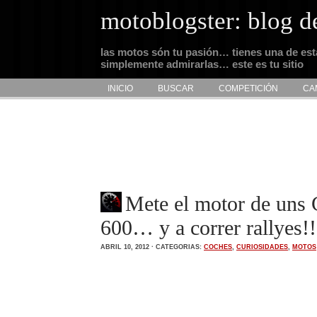
motoblogster: blog d
las motos són tu pasión… tienes una de es
simplemente admirarlas… este es tu sitio
INICIO
BUSCAR
COMPETICIÓN
CA
Mete el motor de uns
600… y a correr rallyes!!
ABRIL 10, 2012 · CATEGORIAS:
COCHES
,
CURIOSIDADES
,
MOTOS