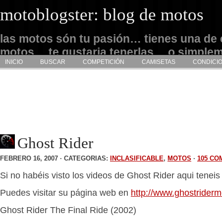
motoblogster: blog de motos
las motos són tu pasión… tienes una de 
motos… te gustaria tenerlas… o simple
INICIO
BUSCAR
COMPETICIÓN
CAMISETAS
CONDICI
admirarlas… este es tu sitio
Ghost Rider
FEBRERO 16, 2007 · CATEGORIAS:
INCLASIFICABLE
,
MOTOS
·
105 CO
Si no habéis visto los videos de Ghost Rider aqui tene
Puedes visitar su página web en
http://www.ghostriderm
Ghost Rider The Final Ride (2002)