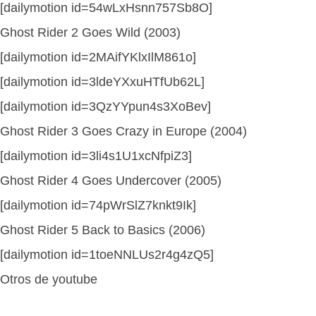
[dailymotion id=54wLxHsnn757Sb8O]
Ghost Rider 2 Goes Wild
(2003)
[dailymotion id=2MAifYKlxIlM861o]
[dailymotion id=3ldeYXxuHTfUb62L]
[dailymotion id=3QzYYpun4s3XoBev]
Ghost Rider 3 Goes Crazy in Europe
(2004)
[dailymotion id=3li4s1U1xcNfpiZ3]
Ghost Rider 4 Goes Undercover (2005)
[dailymotion id=74pWrSlZ7knkt9Ik]
Ghost Rider 5 Back to Basics (2006)
[dailymotion id=1toeNNLUs2r4g4zQ5]
Otros de youtube