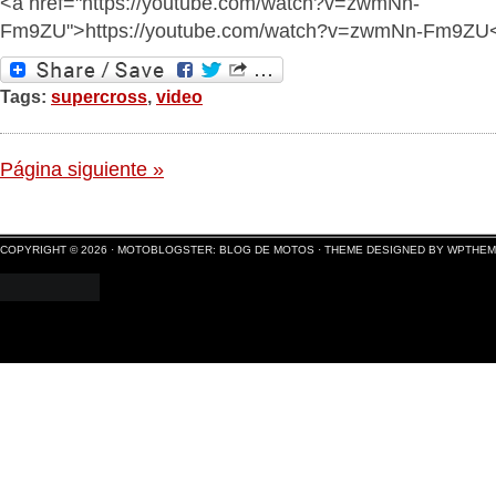
<a href="https://youtube.com/watch?v=zwmNn-
Fm9ZU">https://youtube.com/watch?v=zwmNn-Fm9ZU
Tags:
supercross
,
video
Página siguiente »
COPYRIGHT © 2026 ·
MOTOBLOGSTER: BLOG DE MOTOS
·
THEME DESIGNED BY WPTHE