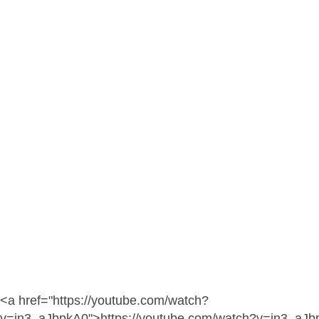
<a href="https://youtube.com/watch?
v=in3_aJbpkA0">https://youtube.com/watch?v=in3_aJ