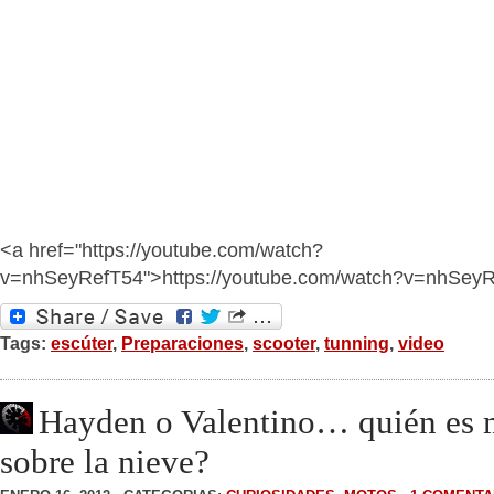
<a href="https://youtube.com/watch?
v=nhSeyRefT54">https://youtube.com/watch?v=nhSey
Tags:
escúter
,
Preparaciones
,
scooter
,
tunning
,
video
Hayden o Valentino… quién es
sobre la nieve?