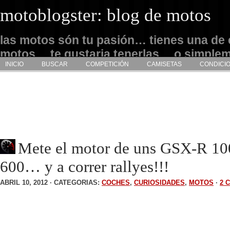
motoblogster: blog de motos
las motos són tu pasión… tienes una de 
motos… te gustaria tenerlas… o simple
INICIO
BUSCAR
COMPETICIÓN
CAMISETAS
CONDICI
admirarlas… este es tu sitio
Mete el motor de uns GSX-R 10
600… y a correr rallyes!!!
ABRIL 10, 2012 · CATEGORIAS:
COCHES
,
CURIOSIDADES
,
MOTOS
·
2 