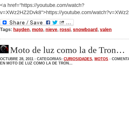
<a href="https://youtube.com/watch?
v=XWz2HZ2Dvk8">https://youtube.com/watch?v=XWz
Tags:
hayden
,
moto
,
nieve
,
rossi
,
snowboard
,
valen
Moto de luz como la de Tron…
OCTUBRE 28, 2011 · CATEGORIAS:
CURIOSIDADES
,
MOTOS
·
COMENTA
EN MOTO DE LUZ COMO LA DE TRON…