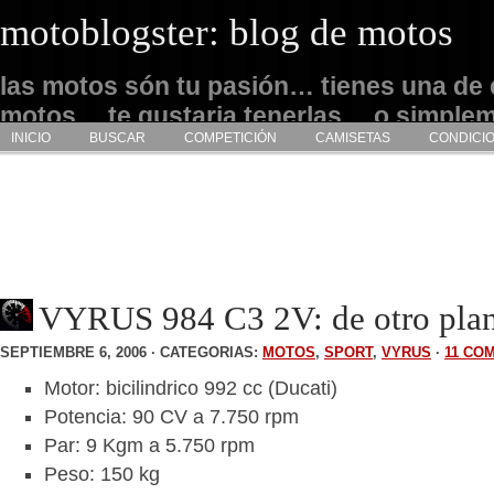
motoblogster: blog de motos
las motos són tu pasión… tienes una de 
motos… te gustaria tenerlas… o simple
INICIO
BUSCAR
COMPETICIÓN
CAMISETAS
CONDICI
admirarlas… este es tu sitio
VYRUS 984 C3 2V: de otro plan
SEPTIEMBRE 6, 2006 · CATEGORIAS:
MOTOS
,
SPORT
,
VYRUS
·
11 CO
Motor: bicilindrico 992 cc (Ducati)
Potencia: 90 CV a 7.750 rpm
Par: 9 Kgm a 5.750 rpm
Peso: 150 kg