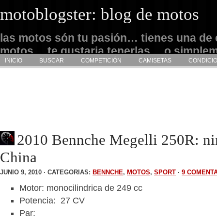
motoblogster: blog de motos
las motos són tu pasión… tienes una de 
motos… te gustaria tenerlas… o simple
INICIO
BUSCAR
COMPETICIÓN
CAMISETAS
CONDICI
admirarlas… este es tu sitio
2010 Bennche Megelli 250R: ni
China
JUNIO 9, 2010 · CATEGORIAS:
BENNCHE
,
MOTOS
,
SPORT
·
9 COMENT
Motor: monocilindrica de 249 cc
Potencia: 27 CV
Par: