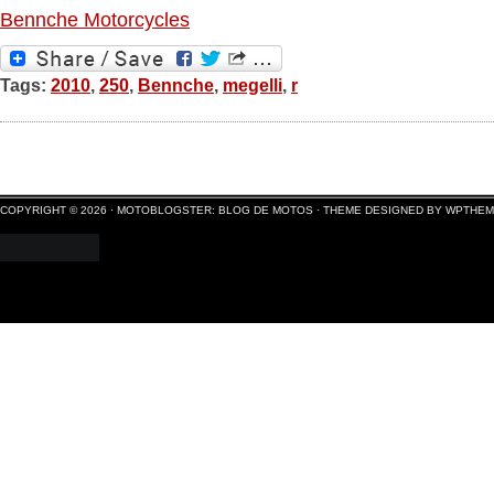
Bennche Motorcycles
Tags:
2010
,
250
,
Bennche
,
megelli
,
r
COPYRIGHT © 2026 ·
MOTOBLOGSTER: BLOG DE MOTOS
·
THEME DESIGNED BY WPTHE