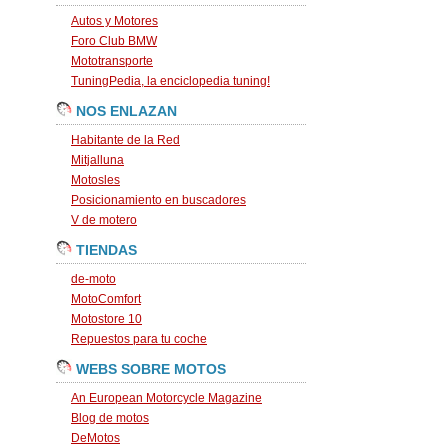
Autos y Motores
Foro Club BMW
Mototransporte
TuningPedia, la enciclopedia tuning!
NOS ENLAZAN
Habitante de la Red
Mitjalluna
Motosles
Posicionamiento en buscadores
V de motero
TIENDAS
de-moto
MotoComfort
Motostore 10
Repuestos para tu coche
WEBS SOBRE MOTOS
An European Motorcycle Magazine
Blog de motos
DeMotos