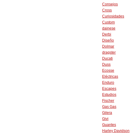
Consejos
Cross
Curiosidades
Custom
dainese
Derbi
Diseño
Dolmar
dragster
Ducati
Duss
Ecosse
Eléctricas
Enduro
Escapes
Estudios
Fischer
Gas Gas
Gilera
Givi
Guantes
Harley Davidson