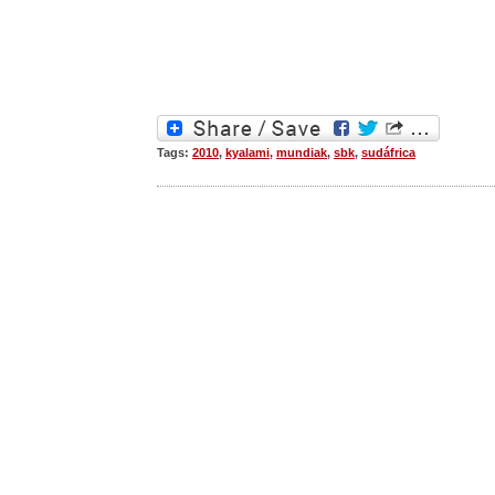
Tags:
2010
,
kyalami
,
mundiak
,
sbk
,
sudáfrica