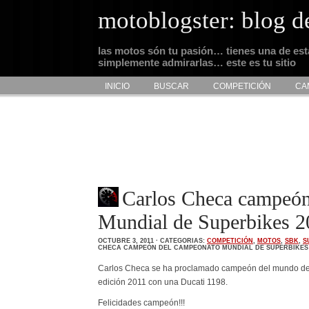
motoblogster: blog d
las motos són tu pasión… tienes una de es
simplemente admirarlas… este es tu sitio
INICIO
BUSCAR
COMPETICIÓN
CA
Carlos Checa campeó
Mundial de Superbikes 
OCTUBRE 3, 2011 · CATEGORIAS:
COMPETICIÓN
,
MOTOS
,
SBK
,
S
CHECA CAMPEÓN DEL CAMPEONATO MUNDIAL DE SUPERBIKES 2
Carlos Checa se ha proclamado campeón del mundo del
edición 2011 con una Ducati 1198.
Felicidades campeón!!!