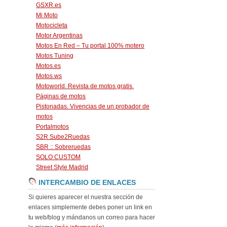
GSXR.es
Mi Moto
Motocicleta
Motor Argentinas
Motos En Red – Tu portal 100% motero
Motos Tuning
Motos.es
Motos.ws
Motoworld. Revista de motos gratis.
Páginas de motos
Pistonadas. Vivencias de un probador de
motos
Portalmotos
S2R Sube2Ruedas
SBR :: Sobreruedas
SOLO CUSTOM
Street Style Madrid
INTERCAMBIO DE ENLACES
Si quieres aparecer el nuestra sección de
enlaces simplemente debes poner un link en
tu web/blog y mándanos un correo para hacer