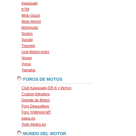
Kawasaki
KTM
Moto Guzzi
Moto Morini
MvAgusta
Norton
Suzuki
Triumph
Ural Motorcycles
Voxan
Vyrus
Yamaha
FOROS DE MOTOS
Club Kawasaky ER-6 y Versys
Custom Intruders
Debate de Motos
Foro Deauvillero
Foro YAMAHA MT
kawa.es
Todo-Motos.es
MUNDO DEL MOTOR