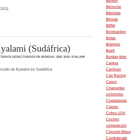
Benelli
Bennche
Bibicleta
Bimota
BMW
Bombardier
Botas
Brammo
alami (Sudáfrica)
Buell
Bunker-trike
TARIOS DESACTIVADOS
EN MUNDIAL SBK 2010: KYALAMI
Cagiva
cuito de Kyalami en Sudáfrica.
Carreras
Cas Racing
Casco
Chaquetas
ciclomotor
Ciudadanas
Classic
Cobra USA
Coches
competición
Concept Bikes
Confederate