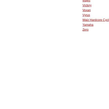
viajes
Victory
Voxan
Vyrus
Walz Hardcore Cycl
Yamaha
Zero