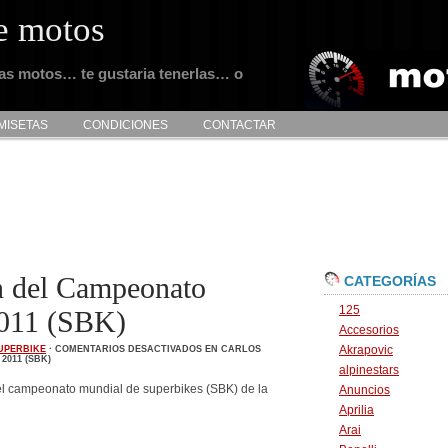
e motos
tas motos… te gustaria tenerlas… o
MISETAS
CONDICIONES
CONTACTAR
n del Campeonato
CATEGORÍAS
125
2011 (SBK)
Accesorios
Akrapovic
UPERBIKE
·
COMENTARIOS DESACTIVADOS
EN CARLOS
011 (SBK)
alpinestars
 campeonato mundial de superbikes (SBK) de la
Anuncios
Aprilia
Arai