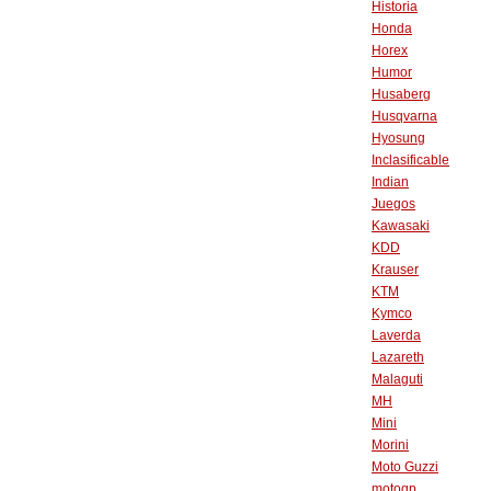
Historia
Honda
Horex
Humor
Husaberg
Husqvarna
Hyosung
Inclasificable
Indian
Juegos
Kawasaki
KDD
Krauser
KTM
Kymco
Laverda
Lazareth
Malaguti
MH
Mini
Morini
Moto Guzzi
motogp