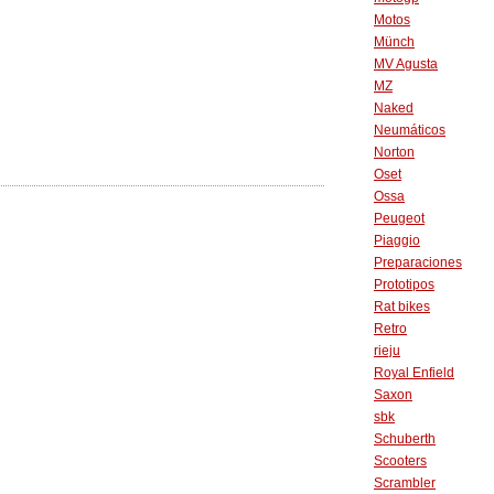
Motos
Münch
MV Agusta
MZ
Naked
Neumáticos
Norton
Oset
Ossa
Peugeot
Piaggio
Preparaciones
Prototipos
Rat bikes
Retro
rieju
Royal Enfield
Saxon
sbk
Schuberth
Scooters
Scrambler