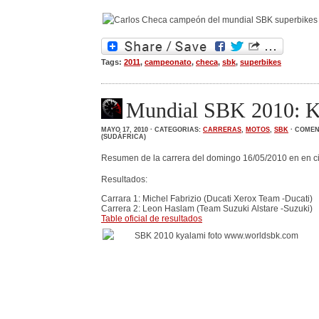
Tags:
2011
,
campeonato
,
checa
,
sbk
,
superbikes
Mundial SBK 2010: Ky
MAYO 17, 2010 · CATEGORIAS:
CARRERAS
,
MOTOS
,
SBK
·
COMEN
(SUDÁFRICA)
Resumen de la carrera del domingo 16/05/2010 en en cir
Resultados:
Carrara 1: Michel Fabrizio (Ducati Xerox Team -Ducati)
Carrera 2: Leon Haslam (Team Suzuki Alstare -Suzuki)
Table oficial de resultados