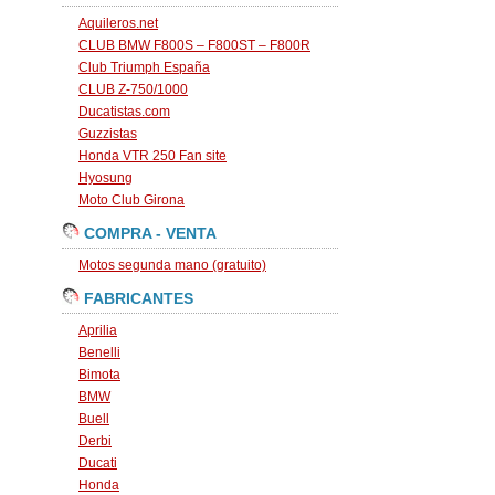
Aquileros.net
CLUB BMW F800S – F800ST – F800R
Club Triumph España
CLUB Z-750/1000
Ducatistas.com
Guzzistas
Honda VTR 250 Fan site
Hyosung
Moto Club Girona
COMPRA - VENTA
Motos segunda mano (gratuito)
FABRICANTES
Aprilia
Benelli
Bimota
BMW
Buell
Derbi
Ducati
Honda