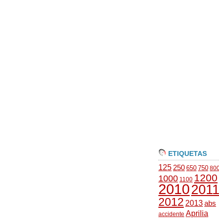
ETIQUETAS
125
250
650
750
80
1200
1000
1100
2010
201
2012
2013
abs
Aprilia
accidente