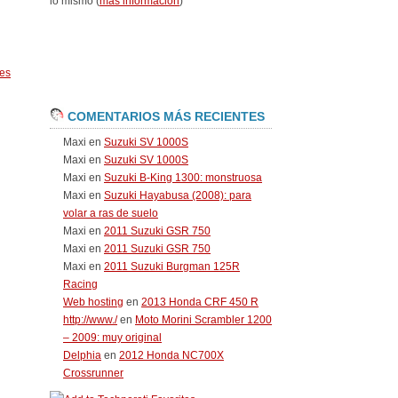
lo mismo (
más información
)
es
COMENTARIOS MÁS RECIENTES
Maxi
en
Suzuki SV 1000S
Maxi
en
Suzuki SV 1000S
Maxi
en
Suzuki B-King 1300: monstruosa
Maxi
en
Suzuki Hayabusa (2008): para
volar a ras de suelo
Maxi
en
2011 Suzuki GSR 750
Maxi
en
2011 Suzuki GSR 750
Maxi
en
2011 Suzuki Burgman 125R
Racing
Web hosting
en
2013 Honda CRF 450 R
http://www./
en
Moto Morini Scrambler 1200
– 2009: muy original
Delphia
en
2012 Honda NC700X
Crossrunner