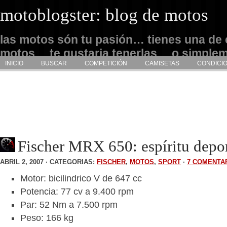
motoblogster: blog de motos
las motos són tu pasión… tienes una de 
motos… te gustaria tenerlas… o simple
INICIO
BUSCAR
COMPETICIÓN
CAMISETAS
CONDICI
admirarlas… este es tu sitio
Fischer MRX 650: espíritu depo
ABRIL 2, 2007 · CATEGORIAS:
FISCHER
,
MOTOS
,
SPORT
·
7 COMENTA
Motor: bicilindrico V de 647 cc
Potencia: 77 cv a 9.400 rpm
Par: 52 Nm a 7.500 rpm
Peso: 166 kg