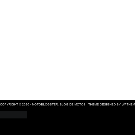
COPYRIGHT © 2026 ·
MOTOBLOGSTER: BLOG DE MOTOS
·
THEME DESIGNED BY WPTHE