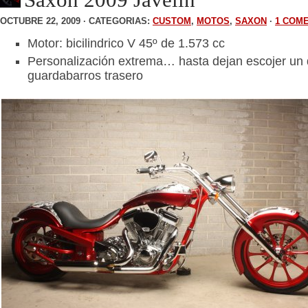
OCTUBRE 22, 2009 · CATEGORIAS:
CUSTOM
,
MOTOS
,
SAXON
·
1 COM
Motor: bicilindrico V 45º de 1.573 cc
Personalización extrema… hasta dejan escojer un d
guardabarros trasero