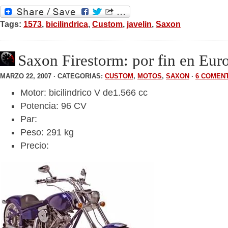
Tags:
1573
,
bicilindrica
,
Custom
,
javelin
,
Saxon
Saxon Firestorm: por fin en Eur
MARZO 22, 2007 · CATEGORIAS:
CUSTOM
,
MOTOS
,
SAXON
·
6 COMEN
Motor: bicilindrico V de1.566 cc
Potencia: 96 CV
Par:
Peso: 291 kg
Precio: