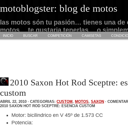
motoblogster: blog de motos
las motos són tu pasión… tienes una de 
motos… te gustaria tenerlas… o simple
INICIO
BUSCAR
COMPETICIÓN
CAMISETAS
CONDICI
admirarlas… este es tu sitio
2010 Saxon Hot Rod Sceptre: es
custom
ABRIL 22, 2010 · CATEGORIAS:
CUSTOM
,
MOTOS
,
SAXON
·
COMENTAR
2010 SAXON HOT ROD SCEPTRE: ESENCIA CUSTOM
Motor: bicilindrico en V 45º de 1.573 CC
Potencia: