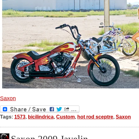
Saxon
Tags:
1573
,
bicilindrica
,
Custom
,
hot rod sceptre
,
Saxon
Saxon 2009 Javelin