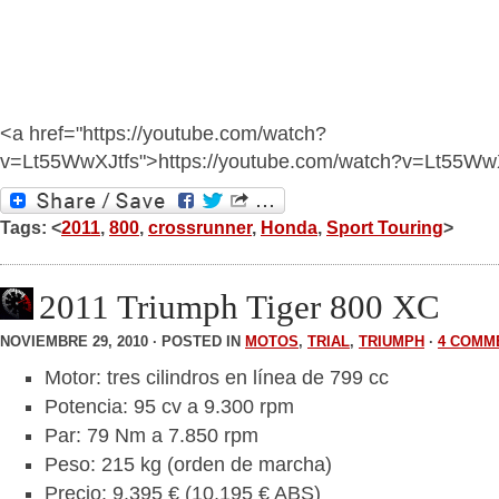
<a href="https://youtube.com/watch?
v=Lt55WwXJtfs">https://youtube.com/watch?v=Lt55Ww
Tags: <
2011
,
800
,
crossrunner
,
Honda
,
Sport Touring
>
2011 Triumph Tiger 800 XC
NOVIEMBRE 29, 2010 · POSTED IN
MOTOS
,
TRIAL
,
TRIUMPH
·
4 COMM
Motor: tres cilindros en línea de 799 cc
Potencia: 95 cv a 9.300 rpm
Par: 79 Nm a 7.850 rpm
Peso: 215 kg (orden de marcha)
Precio: 9.395 € (10,195 € ABS)