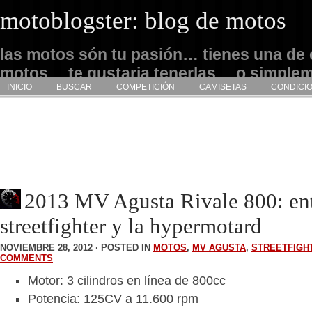
motoblogster: blog de motos
las motos són tu pasión… tienes una de 
motos… te gustaria tenerlas… o simple
INICIO
BUSCAR
COMPETICIÓN
CAMISETAS
CONDICI
admirarlas… este es tu sitio
2013 MV Agusta Rivale 800: ent
streetfighter y la hypermotard
NOVIEMBRE 28, 2012 · POSTED IN
MOTOS
,
MV AGUSTA
,
STREETFIGH
COMMENTS
Motor: 3 cilindros en línea de 800cc
Potencia: 125CV a 11.600 rpm