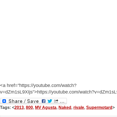
<a href="https://youtube.com/watch?
v=dZm1sL9XIjs">https://youtube.com/watch?v=dZm1sL
Tags: <
2013
,
800
,
MV Agusta
,
Naked
,
rivale
,
Supermotard
>