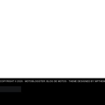
COPYRIGHT © 2026 ·
MOTOBLOGSTER: BLOG DE MOTOS
·
THEME DESIGNED BY WPTHE