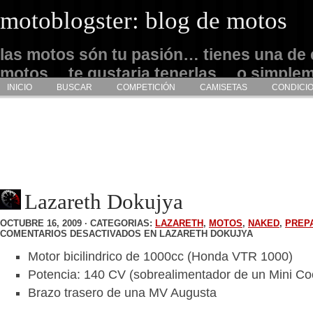
motoblogster: blog de motos
las motos són tu pasión… tienes una de 
motos… te gustaria tenerlas… o simple
INICIO
BUSCAR
COMPETICIÓN
CAMISETAS
CONDICI
admirarlas… este es tu sitio
Lazareth Dokujya
OCTUBRE 16, 2009 · CATEGORIAS:
LAZARETH
,
MOTOS
,
NAKED
,
PREP
COMENTARIOS DESACTIVADOS
EN LAZARETH DOKUJYA
Motor bicilindrico de 1000cc (Honda VTR 1000)
Potencia: 140 CV (sobrealimentador de un Mini Co
Brazo trasero de una MV Augusta