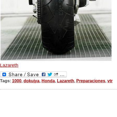
Lazareth
Tags:
1000
,
dokujya
,
Honda
,
Lazareth
,
Preparaciones
,
vtr