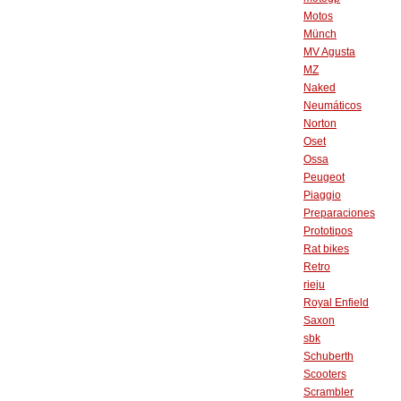
Motos
Münch
MV Agusta
MZ
Naked
Neumáticos
Norton
Oset
Ossa
Peugeot
Piaggio
Preparaciones
Prototipos
Rat bikes
Retro
rieju
Royal Enfield
Saxon
sbk
Schuberth
Scooters
Scrambler