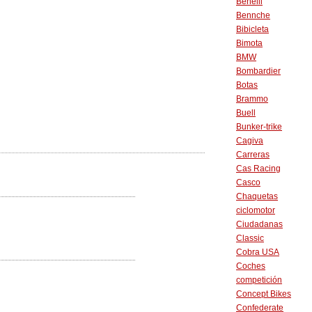
Benelli
Bennche
Bibicleta
Bimota
BMW
Bombardier
Botas
Brammo
Buell
Bunker-trike
Cagiva
Carreras
Cas Racing
Casco
Chaquetas
ciclomotor
Ciudadanas
Classic
Cobra USA
Coches
competición
Concept Bikes
Confederate