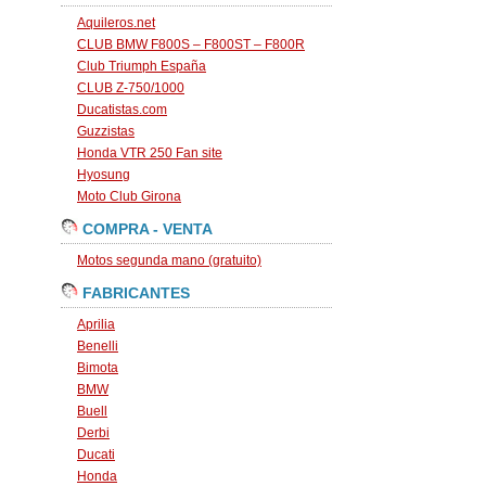
Aquileros.net
CLUB BMW F800S – F800ST – F800R
Club Triumph España
CLUB Z-750/1000
Ducatistas.com
Guzzistas
Honda VTR 250 Fan site
Hyosung
Moto Club Girona
COMPRA - VENTA
Motos segunda mano (gratuito)
FABRICANTES
Aprilia
Benelli
Bimota
BMW
Buell
Derbi
Ducati
Honda