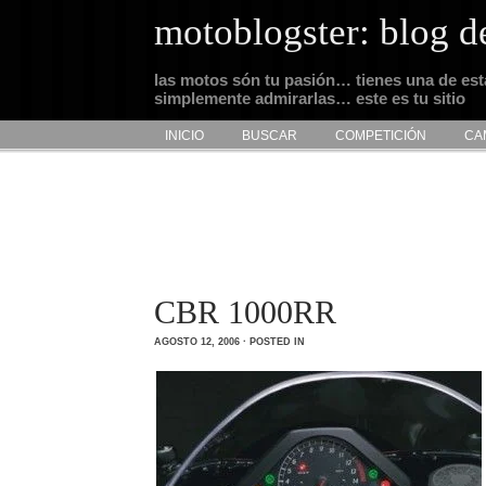
motoblogster: blog d
las motos són tu pasión… tienes una de es
simplemente admirarlas… este es tu sitio
INICIO
BUSCAR
COMPETICIÓN
CA
CBR 1000RR
AGOSTO 12, 2006 · POSTED IN