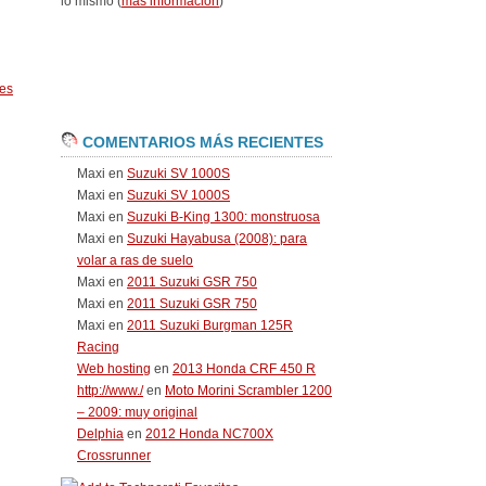
lo mismo (
más información
)
es
COMENTARIOS MÁS RECIENTES
Maxi
en
Suzuki SV 1000S
Maxi
en
Suzuki SV 1000S
Maxi
en
Suzuki B-King 1300: monstruosa
Maxi
en
Suzuki Hayabusa (2008): para
volar a ras de suelo
Maxi
en
2011 Suzuki GSR 750
Maxi
en
2011 Suzuki GSR 750
Maxi
en
2011 Suzuki Burgman 125R
Racing
Web hosting
en
2013 Honda CRF 450 R
http://www./
en
Moto Morini Scrambler 1200
– 2009: muy original
Delphia
en
2012 Honda NC700X
Crossrunner