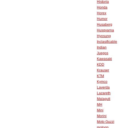
Historia
Honda
Horex
Humor
Husaberg
Husqvarna
Hyosung
Inclasificable
Indian
Juegos
Kawasaki
KDD
Krauser
KTM
Kymco
Laverda
Lazareth
Malaguti
MH
Mini
Morini
Moto Guzzi
motogp