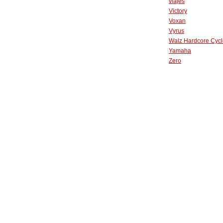
viajes
Victory
Voxan
Vyrus
Walz Hardcore Cycl
Yamaha
Zero