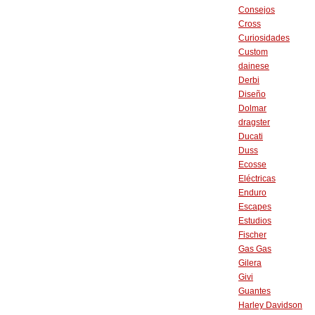
Consejos
Cross
Curiosidades
Custom
dainese
Derbi
Diseño
Dolmar
dragster
Ducati
Duss
Ecosse
Eléctricas
Enduro
Escapes
Estudios
Fischer
Gas Gas
Gilera
Givi
Guantes
Harley Davidson