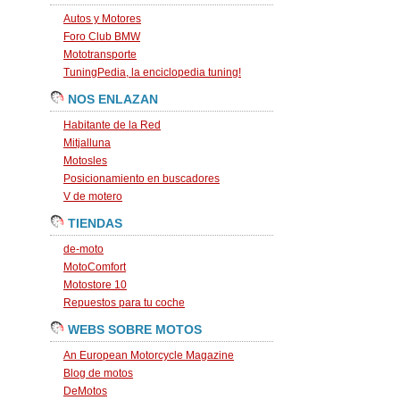
Autos y Motores
Foro Club BMW
Mototransporte
TuningPedia, la enciclopedia tuning!
NOS ENLAZAN
Habitante de la Red
Mitjalluna
Motosles
Posicionamiento en buscadores
V de motero
TIENDAS
de-moto
MotoComfort
Motostore 10
Repuestos para tu coche
WEBS SOBRE MOTOS
An European Motorcycle Magazine
Blog de motos
DeMotos