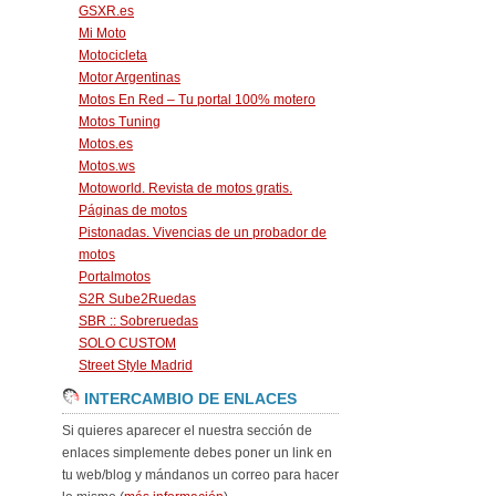
GSXR.es
Mi Moto
Motocicleta
Motor Argentinas
Motos En Red – Tu portal 100% motero
Motos Tuning
Motos.es
Motos.ws
Motoworld. Revista de motos gratis.
Páginas de motos
Pistonadas. Vivencias de un probador de
motos
Portalmotos
S2R Sube2Ruedas
SBR :: Sobreruedas
SOLO CUSTOM
Street Style Madrid
INTERCAMBIO DE ENLACES
Si quieres aparecer el nuestra sección de
enlaces simplemente debes poner un link en
tu web/blog y mándanos un correo para hacer