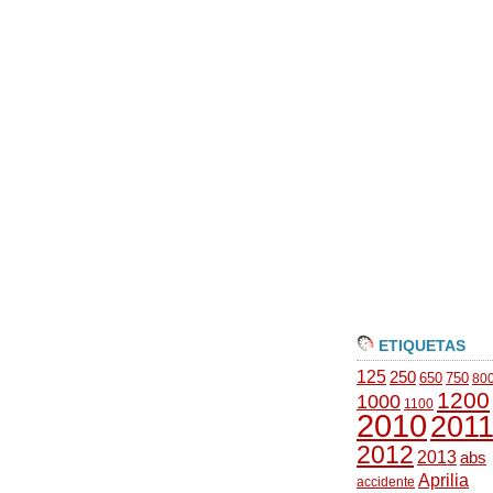
ETIQUETAS
125
250
650
750
80
1200
1000
1100
2010
201
2012
2013
abs
Aprilia
accidente