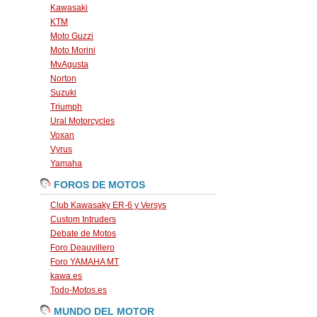
Kawasaki
KTM
Moto Guzzi
Moto Morini
MvAgusta
Norton
Suzuki
Triumph
Ural Motorcycles
Voxan
Vyrus
Yamaha
FOROS DE MOTOS
Club Kawasaky ER-6 y Versys
Custom Intruders
Debate de Motos
Foro Deauvillero
Foro YAMAHA MT
kawa.es
Todo-Motos.es
MUNDO DEL MOTOR