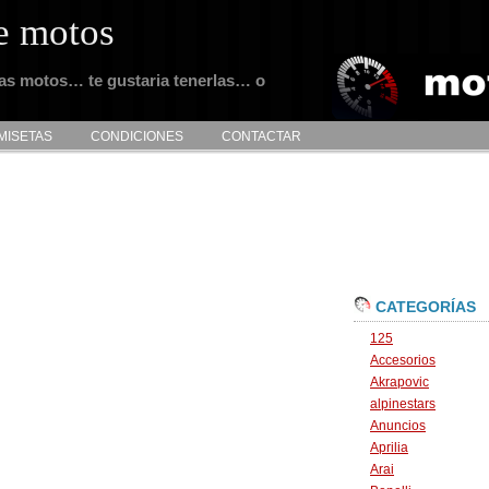
e motos
tas motos… te gustaria tenerlas… o
MISETAS
CONDICIONES
CONTACTAR
CATEGORÍAS
125
Accesorios
Akrapovic
alpinestars
Anuncios
Aprilia
Arai