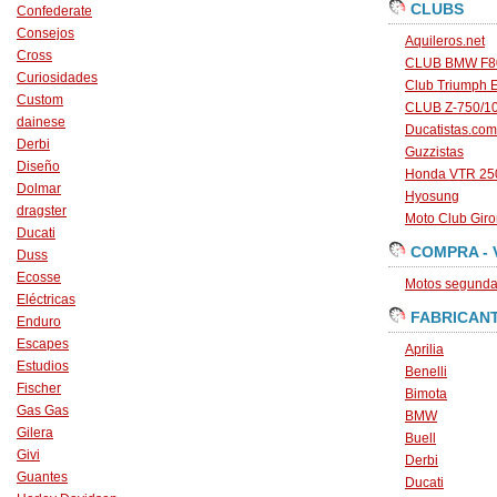
CLUBS
Confederate
Consejos
Aquileros.net
Cross
CLUB BMW F80
Curiosidades
Club Triumph 
Custom
CLUB Z-750/1
dainese
Ducatistas.com
Derbi
Guzzistas
Diseño
Honda VTR 250
Dolmar
Hyosung
dragster
Moto Club Gir
Ducati
COMPRA - 
Duss
Ecosse
Motos segunda 
Eléctricas
FABRICAN
Enduro
Escapes
Aprilia
Estudios
Benelli
Fischer
Bimota
Gas Gas
BMW
Gilera
Buell
Givi
Derbi
Guantes
Ducati