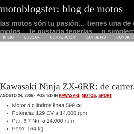
motoblogster: blog de motos
las motos són tu pasión… tienes una de 
motos… te gustaria tenerlas… o simple
INICIO
BUSCAR
COMPETICIÓN
CAMISETAS
CONDICI
admirarlas… este es tu sitio
Kawasaki Ninja ZX-6RR: de carrer
AGOSTO 24, 2006 · POSTED IN
KAWASAKI
,
MOTOS
,
SPORT
Motor 4 cilindros linea 599 cc
Potencia: 129 CV a 14,000 rpm
Par: 6,7 Nm a 14,000 rpm
Peso: 164 kg