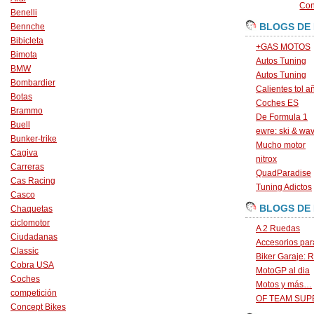
Con
Benelli
BLOGS DE
Bennche
Bibicleta
+GAS MOTOS
Bimota
Autos Tuning
BMW
Autos Tuning
Bombardier
Calientes tol a
Botas
Coches ES
Brammo
De Formula 1
Buell
ewre: ski & wa
Bunker-trike
Mucho motor
Cagiva
nitrox
Carreras
QuadParadise
Cas Racing
Tuning Adictos
Casco
BLOGS DE
Chaquetas
ciclomotor
A 2 Ruedas
Ciudadanas
Accesorios par
Classic
Biker Garaje: R
Cobra USA
MotoGP al dia
Coches
Motos y más…
competición
OF TEAM SU
Concept Bikes