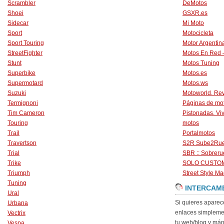
Scrambler
DeMotos
Shoei
GSXR.es
Sidecar
Mi Moto
Sport
Motocicleta
Sport Touring
Motor Argentin
StreetFighter
Motos En Red 
Stunt
Motos Tuning
Superbike
Motos.es
Supermotard
Motos.ws
Suzuki
Motoworld. Revi
Termignoni
Páginas de mo
Tim Cameron
Pistonadas. Vi
Touring
motos
Trail
Portalmotos
Travertson
S2R Sube2Ru
Trial
SBR :: Sobrer
Trike
SOLO CUSTO
Triumph
Street Style Ma
Tuning
INTERCAM
Ural
Si quieres aparec
Urbana
enlaces simpleme
Vectrix
tu web/blog y má
Vespa