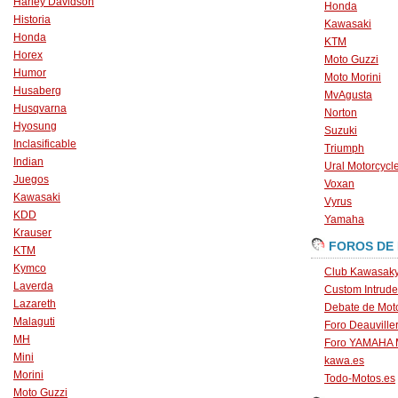
Harley Davidson
Honda
Historia
Kawasaki
Honda
KTM
Horex
Moto Guzzi
Humor
Moto Morini
Husaberg
MvAgusta
Husqvarna
Norton
Hyosung
Suzuki
Inclasificable
Triumph
Indian
Ural Motorcycl
Juegos
Voxan
Kawasaki
Vyrus
KDD
Yamaha
Krauser
FOROS DE
KTM
Kymco
Club Kawasaky
Laverda
Custom Intrude
Lazareth
Debate de Mot
Malaguti
Foro Deauville
MH
Foro YAMAHA
Mini
kawa.es
Morini
Todo-Motos.es
Moto Guzzi