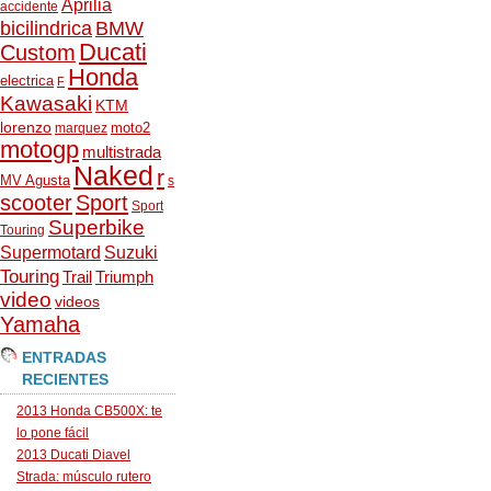
Aprilia
accidente
bicilindrica
BMW
Ducati
Custom
Honda
electrica
F
Kawasaki
KTM
lorenzo
moto2
marquez
motogp
multistrada
Naked
r
MV Agusta
s
scooter
Sport
Sport
Superbike
Touring
Supermotard
Suzuki
Touring
Trail
Triumph
video
videos
Yamaha
ENTRADAS
RECIENTES
2013 Honda CB500X: te
lo pone fácil
2013 Ducati Diavel
Strada: músculo rutero