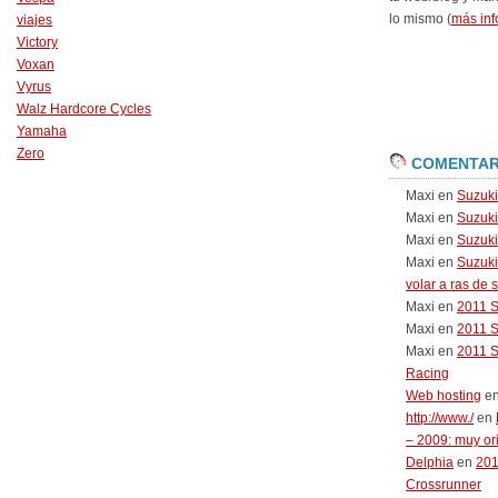
lo mismo (
más inf
viajes
Victory
Voxan
Vyrus
Walz Hardcore Cycles
Yamaha
Zero
COMENTAR
Maxi
en
Suzuk
Maxi
en
Suzuk
Maxi
en
Suzuki
Maxi
en
Suzuki
volar a ras de 
Maxi
en
2011 
Maxi
en
2011 
Maxi
en
2011 
Racing
Web hosting
e
http://www./
en
– 2009: muy or
Delphia
en
20
Crossrunner