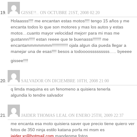
GISSE!!.. ON OCTUBRE 21ST, 2008 02:20
Holaasss!!!! me encantan estas motos!!!! tengo 15 años y me
encanta todos lo que son motores y mas los autos y estas
motos…cuanto mayor velocidad mejorr para mi mas me
gustannn!!!!! estan reeee que te buenasss!!!!!!! me
encantammmmmmm!!!!!!!!!!!!! ojala algun dia pueda llegar a
manejar una de esas!!!! besos a todoooosssssssss….. byeeee
gissee!!!!
SALVADOR ON DICIEMBRE 10TH, 2008 21:00
q limda maquina es un fenomeno a quisiera tenerla
algundia lo tendre salvador
JAIDER THOMAS LEAL ON ENERO 25TH, 2009 22:37
me encanta esa moto quisiera saver que precio tiene quiero ver
fotos de 350 ninja estilo katana porfa mi msm es
jaider.xr@hotmail.com
mandenme fotos