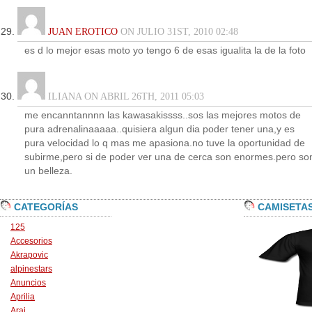
JUAN EROTICO
ON JULIO 31ST, 2010 02:48
es d lo mejor esas moto yo tengo 6 de esas igualita la de la foto
ILIANA ON ABRIL 26TH, 2011 05:03
me encanntannnn las kawasakissss..sos las mejores motos de
pura adrenalinaaaaa..quisiera algun dia poder tener una,y es
pura velocidad lo q mas me apasiona.no tuve la oportunidad de
subirme,pero si de poder ver una de cerca son enormes.pero so
un belleza.
CATEGORÍAS
CAMISETA
125
Accesorios
Akrapovic
alpinestars
Anuncios
Aprilia
Arai