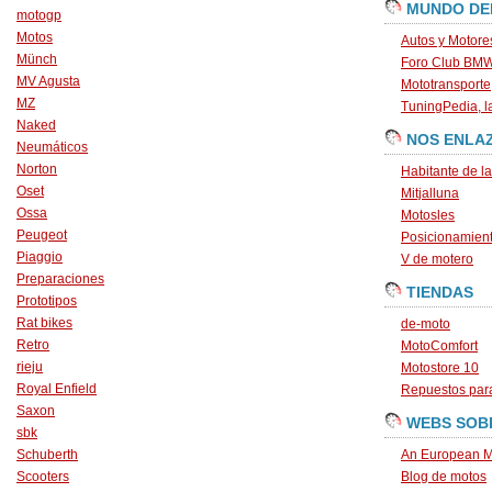
MUNDO DE
motogp
Motos
Autos y Motore
Münch
Foro Club BM
MV Agusta
Mototransporte
MZ
TuningPedia, la
Naked
NOS ENLA
Neumáticos
Norton
Habitante de l
Oset
Mitjalluna
Ossa
Motosles
Peugeot
Posicionamien
Piaggio
V de motero
Preparaciones
TIENDAS
Prototipos
Rat bikes
de-moto
Retro
MotoComfort
rieju
Motostore 10
Royal Enfield
Repuestos para
Saxon
WEBS SOB
sbk
Schuberth
An European M
Scooters
Blog de motos