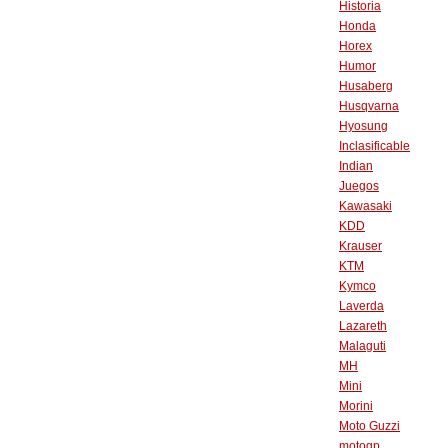
Historia
Honda
Horex
Humor
Husaberg
Husqvarna
Hyosung
Inclasificable
Indian
Juegos
Kawasaki
KDD
Krauser
KTM
Kymco
Laverda
Lazareth
Malaguti
MH
Mini
Morini
Moto Guzzi
motogp