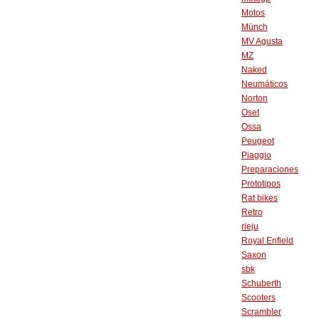
Motos
Münch
MV Agusta
MZ
Naked
Neumáticos
Norton
Oset
Ossa
Peugeot
Piaggio
Preparaciones
Prototipos
Rat bikes
Retro
rieju
Royal Enfield
Saxon
sbk
Schuberth
Scooters
Scrambler