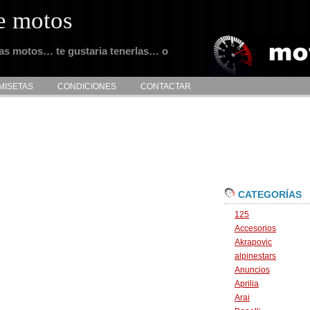
e motos
tas motos… te gustaria tenerlas… o
MISETAS
CONDICIONES
CONTACTAR
CATEGORÍAS
125
Accesorios
Akrapovic
alpinestars
Anuncios
Aprilia
Arai