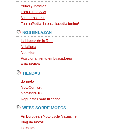
Autos y Motores
Foro Club BMW
Mototransporte
TuningPedia, la enciclopedia tuning!
NOS ENLAZAN
Habitante de la Red
Mitjalluna
Motosles
Posicionamiento en buscadores
V de motero
TIENDAS
de-moto
MotoComfort
Motostore 10
Repuestos para tu coche
WEBS SOBRE MOTOS
An European Motorcycle Magazine
Blog de motos
DeMotos