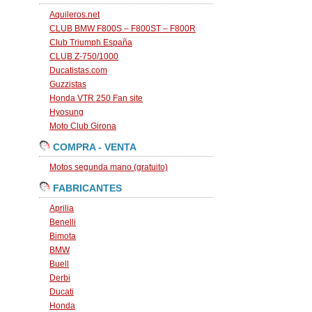
Aquileros.net
CLUB BMW F800S – F800ST – F800R
Club Triumph España
CLUB Z-750/1000
Ducatistas.com
Guzzistas
Honda VTR 250 Fan site
Hyosung
Moto Club Girona
COMPRA - VENTA
Motos segunda mano (gratuito)
FABRICANTES
Aprilia
Benelli
Bimota
BMW
Buell
Derbi
Ducati
Honda