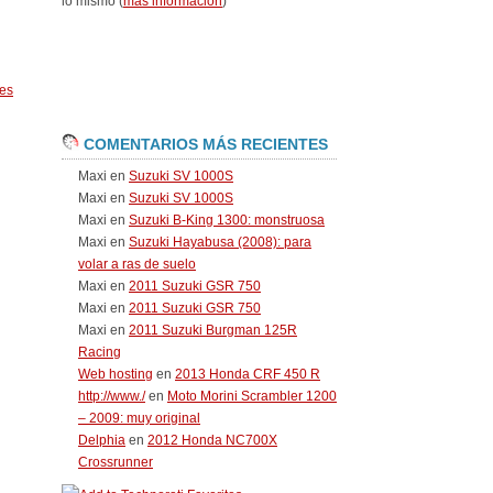
lo mismo (
más información
)
es
COMENTARIOS MÁS RECIENTES
Maxi
en
Suzuki SV 1000S
Maxi
en
Suzuki SV 1000S
Maxi
en
Suzuki B-King 1300: monstruosa
Maxi
en
Suzuki Hayabusa (2008): para
volar a ras de suelo
Maxi
en
2011 Suzuki GSR 750
Maxi
en
2011 Suzuki GSR 750
Maxi
en
2011 Suzuki Burgman 125R
Racing
Web hosting
en
2013 Honda CRF 450 R
http://www./
en
Moto Morini Scrambler 1200
– 2009: muy original
Delphia
en
2012 Honda NC700X
Crossrunner