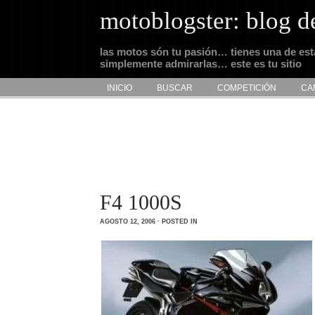
motoblogster: blog d
las motos són tu pasión… tienes una de es
simplemente admirarlas… este es tu sitio
INICIO
BUSCAR
COMPETICIÓN
CA
F4 1000S
AGOSTO 12, 2006 · POSTED IN