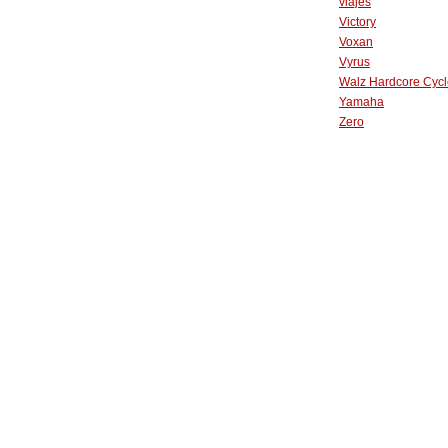
viajes
Victory
Voxan
Vyrus
Walz Hardcore Cycl
Yamaha
Zero