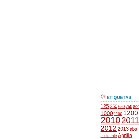
ETIQUETAS
125
250
650
750
80
1200
1000
1100
2010
201
2012
2013
abs
Aprilia
accidente