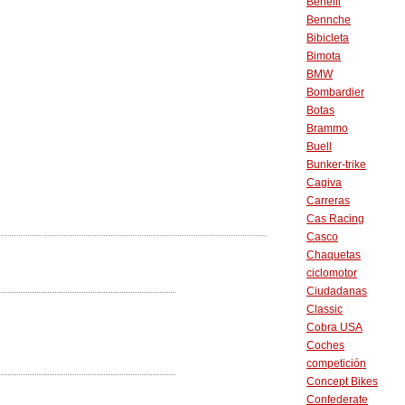
Benelli
Bennche
Bibicleta
Bimota
BMW
Bombardier
Botas
Brammo
Buell
Bunker-trike
Cagiva
Carreras
Cas Racing
Casco
Chaquetas
ciclomotor
Ciudadanas
Classic
Cobra USA
Coches
competición
Concept Bikes
Confederate