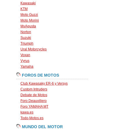
Kawasaki
KTM
Moto Guzzi
Moto Morini
MvAgusta
Norton
Suzuki
Triumph
Ural Motorcycles
Voxan
Vyrus
Yamaha
FOROS DE MOTOS
Club Kawasaky ER-6 y Versys
Custom Intruders
Debate de Motos
Foro Deauvillero
Foro YAMAHA MT
kawa.es
Todo-Motos.es
MUNDO DEL MOTOR