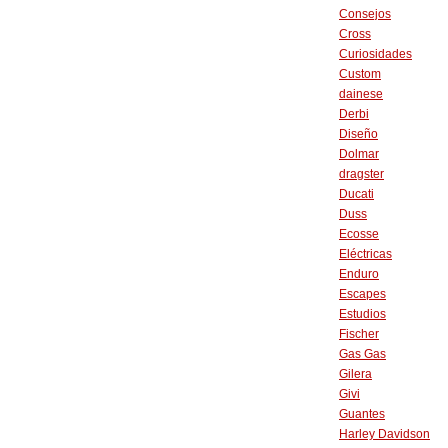
Consejos
Cross
Curiosidades
Custom
dainese
Derbi
Diseño
Dolmar
dragster
Ducati
Duss
Ecosse
Eléctricas
Enduro
Escapes
Estudios
Fischer
Gas Gas
Gilera
Givi
Guantes
Harley Davidson