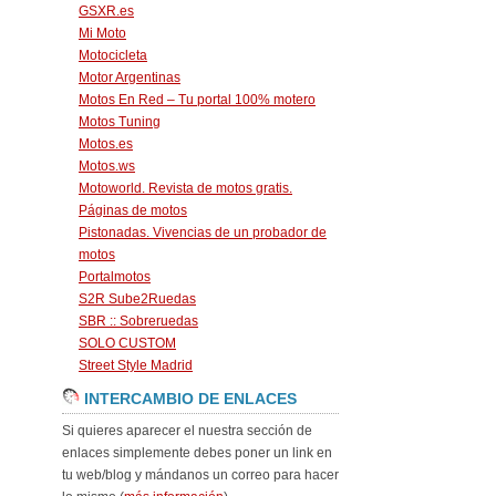
GSXR.es
Mi Moto
Motocicleta
Motor Argentinas
Motos En Red – Tu portal 100% motero
Motos Tuning
Motos.es
Motos.ws
Motoworld. Revista de motos gratis.
Páginas de motos
Pistonadas. Vivencias de un probador de
motos
Portalmotos
S2R Sube2Ruedas
SBR :: Sobreruedas
SOLO CUSTOM
Street Style Madrid
INTERCAMBIO DE ENLACES
Si quieres aparecer el nuestra sección de
enlaces simplemente debes poner un link en
tu web/blog y mándanos un correo para hacer