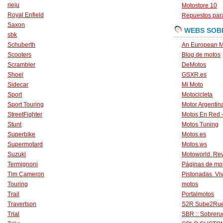
rieju
Motostore 10
Royal Enfield
Repuestos para
Saxon
WEBS SOB
sbk
Schuberth
An European M
Scooters
Blog de motos
Scrambler
DeMotos
Shoei
GSXR.es
Sidecar
Mi Moto
Sport
Motocicleta
Sport Touring
Motor Argentin
StreetFighter
Motos En Red 
Stunt
Motos Tuning
Superbike
Motos.es
Supermotard
Motos.ws
Suzuki
Motoworld. Revi
Termignoni
Páginas de mo
Tim Cameron
Pistonadas. Vi
Touring
motos
Trail
Portalmotos
Travertson
S2R Sube2Ru
Trial
SBR :: Sobrer