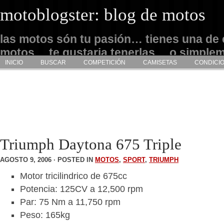
motoblogster: blog de motos
las motos són tu pasión… tienes una de 
motos… te gustaria tenerlas… o simple
INICIO
BUSCAR
COMPETICIÓN
CAMISETAS
CONDICI
admirarlas… este es tu sitio
Triumph Daytona 675 Triple
AGOSTO 9, 2006 · POSTED IN
MOTOS
,
SPORT
,
TRIUMPH
Motor tricilindrico de 675cc
Potencia: 125CV a 12,500 rpm
Par: 75 Nm a 11,750 rpm
Peso: 165kg