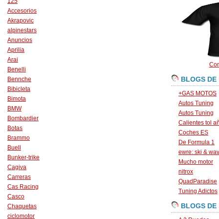
125
Accesorios
Akrapovic
alpinestars
Anuncios
Aprilia
Arai
Con
Benelli
BLOGS DE
Bennche
Bibicleta
+GAS MOTOS
Bimota
Autos Tuning
BMW
Autos Tuning
Bombardier
Calientes tol a
Botas
Coches ES
Brammo
De Formula 1
Buell
ewre: ski & wa
Bunker-trike
Mucho motor
Cagiva
nitrox
Carreras
QuadParadise
Cas Racing
Tuning Adictos
Casco
BLOGS DE
Chaquetas
ciclomotor