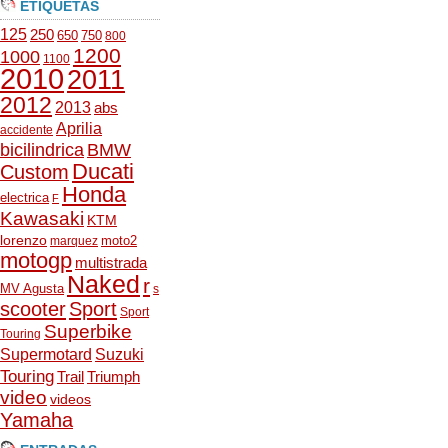
ETIQUETAS
125
250
650
750
800
1200
1000
1100
2010
2011
2012
2013
abs
Aprilia
accidente
bicilindrica
BMW
Ducati
Custom
Honda
electrica
F
Kawasaki
KTM
lorenzo
moto2
marquez
motogp
multistrada
Naked
r
MV Agusta
s
scooter
Sport
Sport
Superbike
Touring
Supermotard
Suzuki
Touring
Trail
Triumph
video
videos
Yamaha