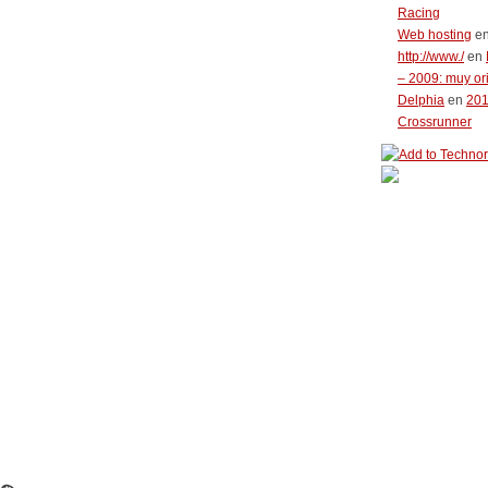
Racing
Web hosting
e
http://www./
en
– 2009: muy or
Delphia
en
20
Crossrunner