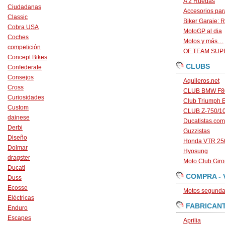
A 2 Ruedas
Ciudadanas
Accesorios par
Classic
Biker Garaje: R
Cobra USA
MotoGP al dia
Coches
Motos y más…
competición
OF TEAM SU
Concept Bikes
CLUBS
Confederate
Consejos
Aquileros.net
Cross
CLUB BMW F80
Curiosidades
Club Triumph 
Custom
CLUB Z-750/1
dainese
Ducatistas.com
Derbi
Guzzistas
Diseño
Honda VTR 250
Dolmar
Hyosung
dragster
Moto Club Gir
Ducati
COMPRA - 
Duss
Ecosse
Motos segunda 
Eléctricas
FABRICAN
Enduro
Escapes
Aprilia