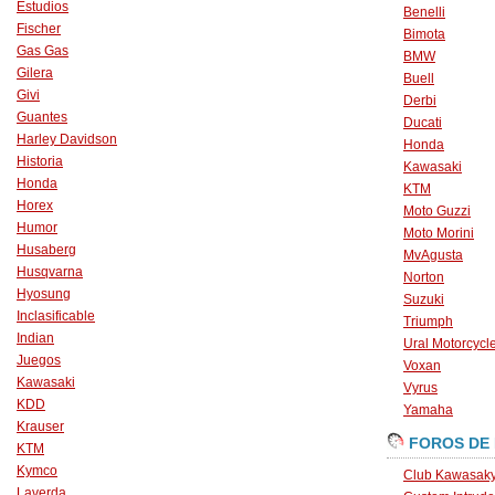
Estudios
Benelli
Fischer
Bimota
Gas Gas
BMW
Gilera
Buell
Givi
Derbi
Guantes
Ducati
Harley Davidson
Honda
Historia
Kawasaki
Honda
KTM
Horex
Moto Guzzi
Humor
Moto Morini
Husaberg
MvAgusta
Husqvarna
Norton
Hyosung
Suzuki
Inclasificable
Triumph
Indian
Ural Motorcycl
Juegos
Voxan
Kawasaki
Vyrus
KDD
Yamaha
Krauser
FOROS DE
KTM
Kymco
Club Kawasaky
Laverda