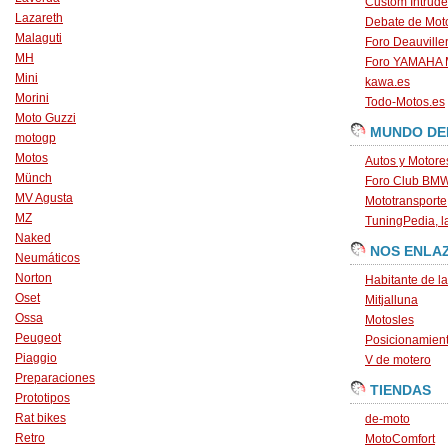
Custom Intrude
Lazareth
Debate de Mot
Malaguti
Foro Deauville
MH
Foro YAMAHA
Mini
kawa.es
Morini
Todo-Motos.es
Moto Guzzi
MUNDO DE
motogp
Motos
Autos y Motore
Münch
Foro Club BM
MV Agusta
Mototransporte
MZ
TuningPedia, la
Naked
NOS ENLA
Neumáticos
Norton
Habitante de l
Oset
Mitjalluna
Ossa
Motosles
Peugeot
Posicionamien
Piaggio
V de motero
Preparaciones
TIENDAS
Prototipos
Rat bikes
de-moto
Retro
MotoComfort