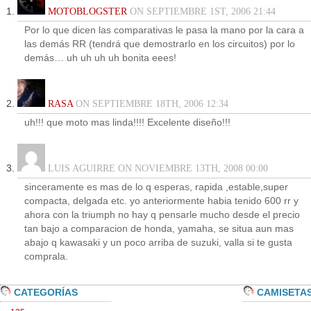
MOTOBLOGSTER
ON SEPTIEMBRE 1ST, 2006 21:44
Por lo que dicen las comparativas le pasa la mano por la cara a
las demás RR (tendrá que demostrarlo en los circuitos) por lo
demás… uh uh uh uh bonita eees!
RASA
ON SEPTIEMBRE 18TH, 2006 12:34
uh!!! que moto mas linda!!!! Excelente diseño!!!
LUIS AGUIRRE ON NOVIEMBRE 13TH, 2008 00:00
sinceramente es mas de lo q esperas, rapida ,estable,super
compacta, delgada etc. yo anteriormente habia tenido 600 rr y
ahora con la triumph no hay q pensarle mucho desde el precio
tan bajo a comparacion de honda, yamaha, se situa aun mas
abajo q kawasaki y un poco arriba de suzuki, valla si te gusta
comprala.
CATEGORÍAS
CAMISETA