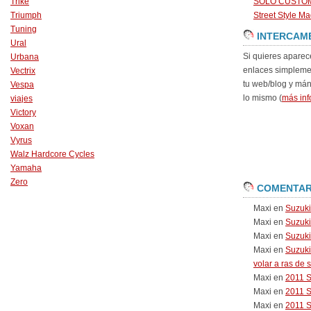
Trike
SOLO CUSTO
Triumph
Street Style Ma
Tuning
INTERCAM
Ural
Si quieres aparec
Urbana
enlaces simpleme
Vectrix
tu web/blog y má
Vespa
lo mismo (
más inf
viajes
Victory
Voxan
Vyrus
Walz Hardcore Cycles
Yamaha
Zero
COMENTAR
Maxi
en
Suzuk
Maxi
en
Suzuk
Maxi
en
Suzuki
Maxi
en
Suzuki
volar a ras de 
Maxi
en
2011 
Maxi
en
2011 
Maxi
en
2011 