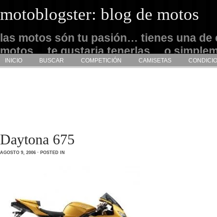
motoblogster: blog de motos
las motos són tu pasión… tienes una de 
motos… te gustaria tenerlas… o simple
INICIO
BUSCAR
COMPETICIÓN
CAMISETAS
CONDICI
admirarlas… este es tu sitio
Daytona 675
AGOSTO 9, 2006 · POSTED IN