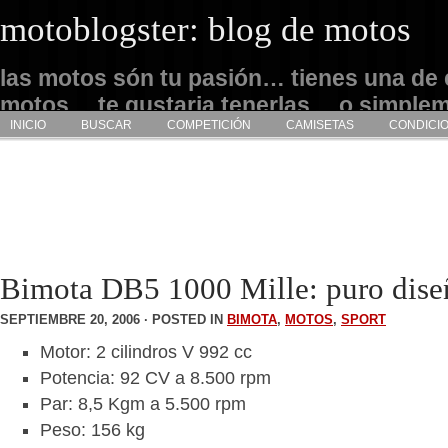
motoblogster: blog de motos
las motos són tu pasión… tienes una de 
motos… te gustaria tenerlas… o simple
INICIO
BUSCAR
COMPETICIÓN
CAMISETAS
CONDICI
admirarlas… este es tu sitio
Bimota DB5 1000 Mille: puro dise
SEPTIEMBRE 20, 2006 · POSTED IN
BIMOTA
,
MOTOS
,
SPORT
Motor: 2 cilindros V 992 cc
Potencia: 92 CV a 8.500 rpm
Par: 8,5 Kgm a 5.500 rpm
Peso: 156 kg