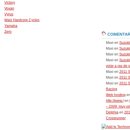
Victory
Voxan
Vyrus
Walz Hardcore Cycles
Yamaha
Zero
COMENTAR
Maxi
en
Suzuk
Maxi
en
Suzuk
Maxi
en
Suzuki
Maxi
en
Suzuki
volar a ras de 
Maxi
en
2011 
Maxi
en
2011 
Maxi
en
2011 
Racing
Web hosting
e
http://www./
en
– 2009: muy or
Delphia
en
20
Crossrunner