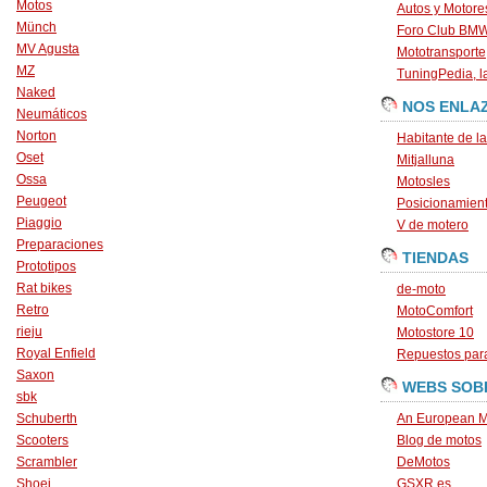
Motos
Autos y Motore
Münch
Foro Club BM
MV Agusta
Mototransporte
MZ
TuningPedia, la
Naked
NOS ENLA
Neumáticos
Norton
Habitante de l
Oset
Mitjalluna
Ossa
Motosles
Peugeot
Posicionamien
Piaggio
V de motero
Preparaciones
TIENDAS
Prototipos
Rat bikes
de-moto
Retro
MotoComfort
rieju
Motostore 10
Royal Enfield
Repuestos para
Saxon
WEBS SOB
sbk
Schuberth
An European M
Scooters
Blog de motos
Scrambler
DeMotos
Shoei
GSXR.es