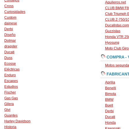
Consejos
Aquileros.net
Cross
CLUB BMW F80
Curiosidades
Club Triumph 
Custom
CLUB Z-750/1
dainese
Ducatistas.com
Derbi
Guzzistas
Diseño
Honda VTR 250
Dolmar
Hyosung
dragster
Moto Club Gir
Ducati
COMPRA - 
Duss
Ecosse
Motos segunda 
Eléctricas
FABRICAN
Enduro
Escapes
Aprilia
Estudios
Benelli
Fischer
Bimota
Gas Gas
BMW
Gilera
Buell
Givi
Derbi
Guantes
Ducati
Harley Davidson
Honda
Historia
Kawasaki