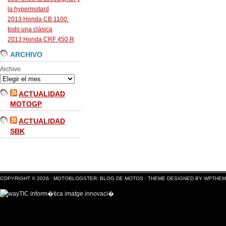
la hypermotard
2013 Honda CB 1100:
todo una clásica
2013 Honda CRF 450 R
ARCHIVO
Archivo
ACTUALIDAD
MOTOGP
ACTUALIDAD
SBK
COPYRIGHT © 2026 ·
MOTOBLOGSTER: BLOG DE MOTOS
·
THEME DESIGNED BY WPTHE