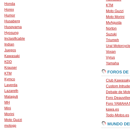
Honda
KTM
Horex
Moto Guzzi
Humor
Moto Morini
Husaberg
MvAgusta
Husqvarna
Norton
Hyosung
Suzuki
Inclasificable
Triumph
Indian
Ural Motorcycl
Juegos
Voxan
Kawasaki
Vyrus
KDD
Yamaha
Krauser
FOROS DE
KTM
Kymco
Club Kawasaky
Laverda
Custom Intrude
Lazareth
Debate de Mot
Malaguti
Foro Deauville
MH
Foro YAMAHA
Mini
kawa.es
Morini
Todo-Motos.es
Moto Guzzi
MUNDO DE
motogp