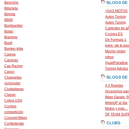
BLOGS DE
Bennche
Bibicleta
+GAS MOTOS
Bimota
Autos Tuning
BMW
Autos Tuning
Bombardier
Calientes tol a
Botas
Coches ES
Brammo
De Formula 1
Buell
ewre: ski & wa
Bunker-trike
Mucho motor
Cagiva
nitrox
Carreras
QuadParadise
Cas Racing
Tuning Adictos
Casco
BLOGS DE
Chaquetas
ciclomotor
A 2 Ruedas
Ciudadanas
Accesorios par
Classic
Biker Garaje: R
Cobra USA
MotoGP al dia
Coches
Motos y más…
competición
OF TEAM SU
Concept Bikes
CLUBS
Confederate