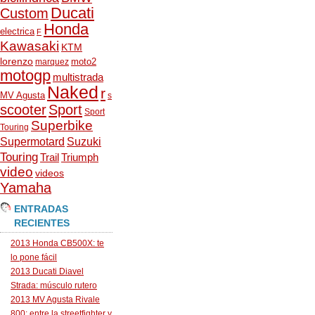
Ducati
Custom
Honda
electrica
F
Kawasaki
KTM
lorenzo
moto2
marquez
motogp
multistrada
Naked
r
MV Agusta
s
scooter
Sport
Sport
Superbike
Touring
Supermotard
Suzuki
Touring
Trail
Triumph
video
videos
Yamaha
ENTRADAS
RECIENTES
2013 Honda CB500X: te
lo pone fácil
2013 Ducati Diavel
Strada: músculo rutero
2013 MV Agusta Rivale
800: entre la streetfighter y