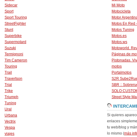
Sidecar
Mi Moto
Sport
Motocicleta
Sport Touring
Motor Argentin
StreetFighter
Motos En Red 
Stunt
Motos Tuning
Superbike
Motos.es
Supermotard
Motos.ws
Suzuki
Motoworld. Revi
Termignoni
Páginas de mo
Tim Cameron
Pistonadas. Vi
Touring
motos
Trail
Portalmotos
Travertson
S2R Sube2Ru
Trial
SBR :: Sobrer
Trike
SOLO CUSTO
Triumph
Street Style Ma
Tuning
INTERCAM
Ural
Si quieres aparec
Urbana
enlaces simpleme
Vectrix
tu web/blog y má
Vespa
lo mismo (
más inf
viajes