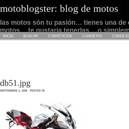
motoblogster: blog de motos
las motos són tu pasión… tienes una de 
motos… te gustaria tenerlas… o simple
INICIO
BUSCAR
COMPETICIÓN
CAMISETAS
CONDICI
admirarlas… este es tu sitio
db51.jpg
SEPTIEMBRE 2, 2006 · POSTED IN