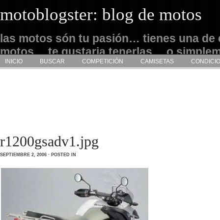
motoblogster: blog de motos
las motos són tu pasión… tienes una de 
motos… te gustaria tenerlas… o simple
INICIO
BUSCAR
COMPETICIÓN
CAMISETAS
CONDICI
admirarlas… este es tu sitio
r1200gsadv1.jpg
SEPTIEMBRE 2, 2006 · POSTED IN