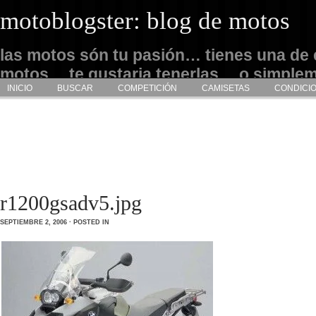
motoblogster: blog de motos
las motos són tu pasión… tienes una de 
motos… te gustaria tenerlas… o simple
INICIO
BUSCAR
COMPETICIÓN
CAMISETAS
CONDICI
admirarlas… este es tu sitio
r1200gsadv5.jpg
SEPTIEMBRE 2, 2006 · POSTED IN