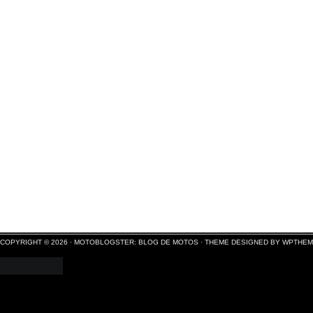
COPYRIGHT © 2026 ·
MOTOBLOGSTER: BLOG DE MOTOS
·
THEME DESIGNED BY WPTHE