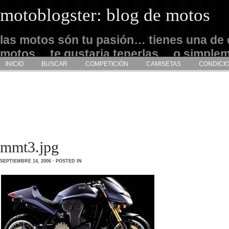
motoblogster: blog de motos
las motos són tu pasión… tienes una de 
motos… te gustaria tenerlas… o simple
INICIO
BUSCAR
COMPETICIÓN
CAMISETAS
CONDICI
admirarlas… este es tu sitio
mmt3.jpg
SEPTIEMBRE 14, 2006 · POSTED IN