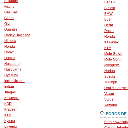
Estudios
Benelli
Fischer
Bimota
Gas Gas
BMW
Gilera
Buell
Givi
Derbi
Guantes
Ducati
Harley Davidson
Honda
Historia
Kawasaki
Honda
KTM
Horex
Moto Guzzi
Humor
Moto Morini
Husaberg
MvAgusta
Husqvarna
Norton
Hyosung
Suzuki
Inclasificable
Triumph
Indian
Ural Motorcycl
Juegos
Voxan
Kawasaki
Vyrus
KDD
Yamaha
Krauser
FOROS DE
KTM
Kymco
Club Kawasaky
Laverda
Custom Intrude