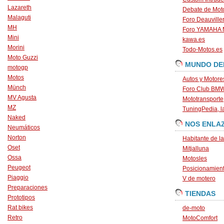
Lazareth
Debate de Mot
Malaguti
Foro Deauville
MH
Foro YAMAHA
Mini
kawa.es
Morini
Todo-Motos.es
Moto Guzzi
MUNDO DE
motogp
Motos
Autos y Motore
Münch
Foro Club BM
MV Agusta
Mototransporte
MZ
TuningPedia, la
Naked
NOS ENLA
Neumáticos
Norton
Habitante de l
Oset
Mitjalluna
Ossa
Motosles
Peugeot
Posicionamien
Piaggio
V de motero
Preparaciones
TIENDAS
Prototipos
Rat bikes
de-moto
Retro
MotoComfort