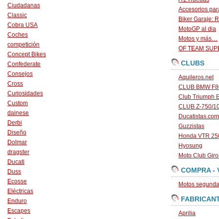
Ciudadanas
Accesorios par
Classic
Biker Garaje: R
Cobra USA
MotoGP al dia
Coches
Motos y más…
competición
OF TEAM SU
Concept Bikes
CLUBS
Confederate
Consejos
Aquileros.net
Cross
CLUB BMW F80
Curiosidades
Club Triumph 
Custom
CLUB Z-750/1
dainese
Ducatistas.com
Derbi
Guzzistas
Diseño
Honda VTR 250
Dolmar
Hyosung
dragster
Moto Club Gir
Ducati
COMPRA - 
Duss
Ecosse
Motos segunda 
Eléctricas
FABRICAN
Enduro
Escapes
Aprilia