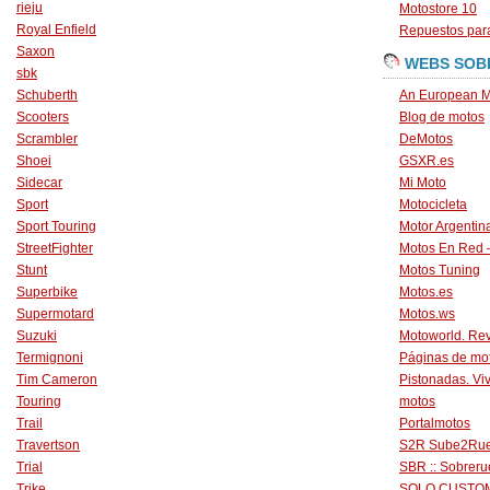
rieju
Motostore 10
Royal Enfield
Repuestos para
Saxon
WEBS SOB
sbk
Schuberth
An European M
Scooters
Blog de motos
Scrambler
DeMotos
Shoei
GSXR.es
Sidecar
Mi Moto
Sport
Motocicleta
Sport Touring
Motor Argentin
StreetFighter
Motos En Red 
Stunt
Motos Tuning
Superbike
Motos.es
Supermotard
Motos.ws
Suzuki
Motoworld. Revi
Termignoni
Páginas de mo
Tim Cameron
Pistonadas. Vi
Touring
motos
Trail
Portalmotos
Travertson
S2R Sube2Ru
Trial
SBR :: Sobrer
Trike
SOLO CUSTO