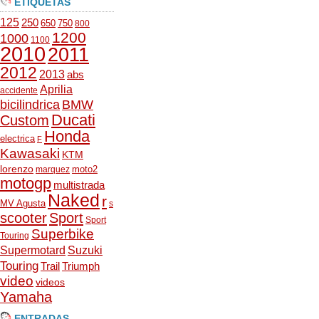
ETIQUETAS
125
250
650
750
800
1200
1000
1100
2010
2011
2012
2013
abs
Aprilia
accidente
bicilindrica
BMW
Ducati
Custom
Honda
electrica
F
Kawasaki
KTM
lorenzo
moto2
marquez
motogp
multistrada
Naked
r
MV Agusta
s
scooter
Sport
Sport
Superbike
Touring
Supermotard
Suzuki
Touring
Trail
Triumph
video
videos
Yamaha
ENTRADAS