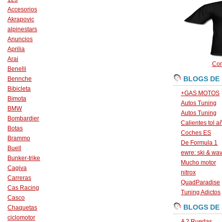
Accesorios
Akrapovic
alpinestars
Anuncios
Aprilia
Arai
Con
Benelli
BLOGS DE
Bennche
Bibicleta
+GAS MOTOS
Bimota
Autos Tuning
BMW
Autos Tuning
Bombardier
Calientes tol a
Botas
Coches ES
Brammo
De Formula 1
Buell
ewre: ski & wa
Bunker-trike
Mucho motor
Cagiva
nitrox
Carreras
QuadParadise
Cas Racing
Tuning Adictos
Casco
BLOGS DE
Chaquetas
ciclomotor
A 2 Ruedas