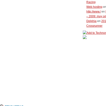
Racing
Web hosting
e
http://www./
en
– 2009: muy or
Delphia
en
20
Crossrunner