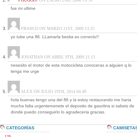
HUGOO!
ON ENERO 2ND, 2008 19:39
fue mi ultime
FRANCO ON MARZO 21ST, 2009 13:25
yo tube una 86. LLamarla bestia es correcto!!
JONATHAN ON ABRIL 9TH, 2009 21:13
nesesito el motor de esta motocicleta conoceras a alguien q lo
tenga me urge
ALEX ON JULIO 19TH, 2014 04:49
hola buenas tengo una del 86 y la estoy restaurando me haria
mucha falta urgentemenete el deposito de gasolina si sabeis de
donde puedo conseguirlo lo agradeceria gracias.
CATEGORÍAS
CAMISETA
125