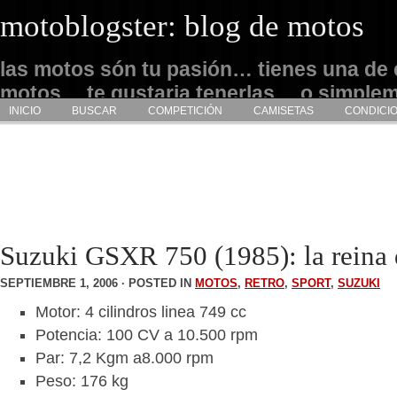
motoblogster: blog de motos
las motos són tu pasión… tienes una de 
motos… te gustaria tenerlas… o simple
INICIO
BUSCAR
COMPETICIÓN
CAMISETAS
CONDICI
admirarlas… este es tu sitio
Suzuki GSXR 750 (1985): la reina 
SEPTIEMBRE 1, 2006 · POSTED IN
MOTOS
,
RETRO
,
SPORT
,
SUZUKI
Motor: 4 cilindros linea 749 cc
Potencia: 100 CV a 10.500 rpm
Par: 7,2 Kgm a8.000 rpm
Peso: 176 kg