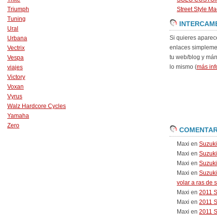
Triumph
Street Style Ma
Tuning
INTERCAM
Ural
Si quieres aparec
Urbana
enlaces simpleme
Vectrix
tu web/blog y má
Vespa
lo mismo (
más inf
viajes
Victory
Voxan
Vyrus
Walz Hardcore Cycles
Yamaha
Zero
COMENTAR
Maxi
en
Suzuk
Maxi
en
Suzuk
Maxi
en
Suzuki
Maxi
en
Suzuki
volar a ras de 
Maxi
en
2011 
Maxi
en
2011 
Maxi
en
2011 