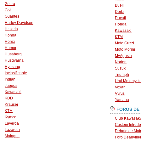
Gilera
Buell
Givi
Derbi
Guantes
Ducati
Harley Davidson
Honda
Historia
Kawasaki
Honda
KTM
Horex
Moto Guzzi
Humor
Moto Morini
Husaberg
MvAgusta
Husqvarna
Norton
Hyosung
Suzuki
Inclasificable
Triumph
Indian
Ural Motorcycl
Juegos
Voxan
Kawasaki
Vyrus
KDD
Yamaha
Krauser
FOROS DE
KTM
Kymco
Club Kawasaky
Laverda
Custom Intrude
Lazareth
Debate de Mot
Malaguti
Foro Deauville