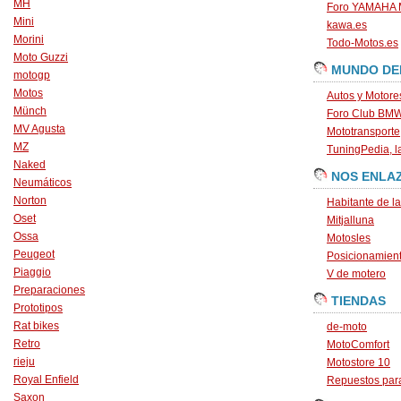
MH
Foro YAMAHA
Mini
kawa.es
Morini
Todo-Motos.es
Moto Guzzi
MUNDO DE
motogp
Motos
Autos y Motore
Münch
Foro Club BM
MV Agusta
Mototransporte
MZ
TuningPedia, la
Naked
NOS ENLA
Neumáticos
Norton
Habitante de l
Oset
Mitjalluna
Ossa
Motosles
Peugeot
Posicionamien
Piaggio
V de motero
Preparaciones
TIENDAS
Prototipos
Rat bikes
de-moto
Retro
MotoComfort
rieju
Motostore 10
Royal Enfield
Repuestos para
Saxon