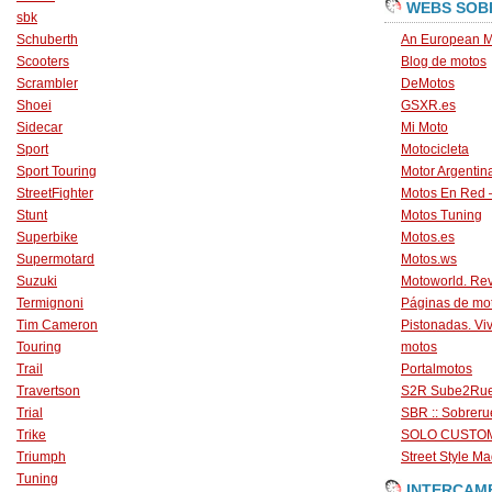
WEBS SOB
sbk
Schuberth
An European M
Scooters
Blog de motos
Scrambler
DeMotos
Shoei
GSXR.es
Sidecar
Mi Moto
Sport
Motocicleta
Sport Touring
Motor Argentin
StreetFighter
Motos En Red 
Stunt
Motos Tuning
Superbike
Motos.es
Supermotard
Motos.ws
Suzuki
Motoworld. Revi
Termignoni
Páginas de mo
Tim Cameron
Pistonadas. Vi
Touring
motos
Trail
Portalmotos
Travertson
S2R Sube2Ru
Trial
SBR :: Sobrer
Trike
SOLO CUSTO
Triumph
Street Style Ma
Tuning
INTERCAM