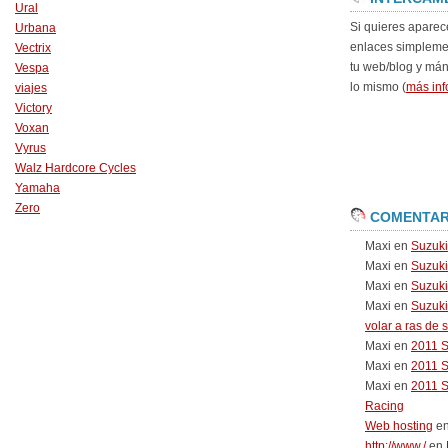
Ural
Si quieres aparec
Urbana
enlaces simpleme
Vectrix
tu web/blog y má
Vespa
lo mismo (
más inf
viajes
Victory
Voxan
Vyrus
Walz Hardcore Cycles
Yamaha
Zero
COMENTAR
Maxi
en
Suzuk
Maxi
en
Suzuk
Maxi
en
Suzuki
Maxi
en
Suzuki
volar a ras de 
Maxi
en
2011 
Maxi
en
2011 
Maxi
en
2011 
Racing
Web hosting
e
http://www./
en