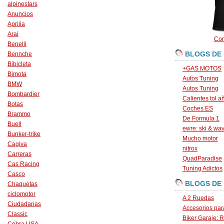
alpinestars
Anuncios
Aprilia
Arai
Con
Benelli
BLOGS DE
Bennche
Bibicleta
+GAS MOTOS
Bimota
Autos Tuning
BMW
Autos Tuning
Bombardier
Calientes tol a
Botas
Coches ES
Brammo
De Formula 1
Buell
ewre: ski & wa
Bunker-trike
Mucho motor
Cagiva
nitrox
Carreras
QuadParadise
Cas Racing
Tuning Adictos
Casco
BLOGS DE
Chaquetas
ciclomotor
A 2 Ruedas
Ciudadanas
Accesorios par
Classic
Biker Garaje: R