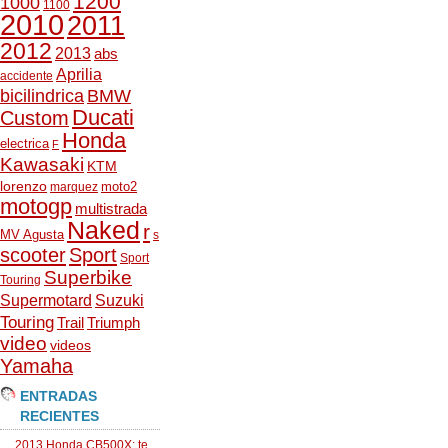
1200
1000
1100
2010
2011
2012
2013
abs
Aprilia
accidente
bicilindrica
BMW
Ducati
Custom
Honda
electrica
F
Kawasaki
KTM
lorenzo
moto2
marquez
motogp
multistrada
Naked
r
MV Agusta
s
scooter
Sport
Sport
Superbike
Touring
Supermotard
Suzuki
Touring
Trail
Triumph
video
videos
Yamaha
ENTRADAS
RECIENTES
2013 Honda CB500X: te