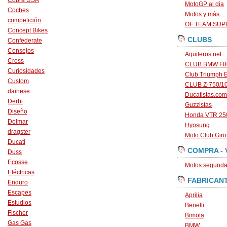
Cobra USA
MotoGP al dia
Coches
Motos y más…
competición
OF TEAM SU
Concept Bikes
CLUBS
Confederate
Consejos
Aquileros.net
Cross
CLUB BMW F80
Curiosidades
Club Triumph 
Custom
CLUB Z-750/1
dainese
Ducatistas.com
Derbi
Guzzistas
Diseño
Honda VTR 250
Dolmar
Hyosung
dragster
Moto Club Gir
Ducati
COMPRA - 
Duss
Ecosse
Motos segunda 
Eléctricas
FABRICAN
Enduro
Escapes
Aprilia
Estudios
Benelli
Fischer
Bimota
Gas Gas
BMW