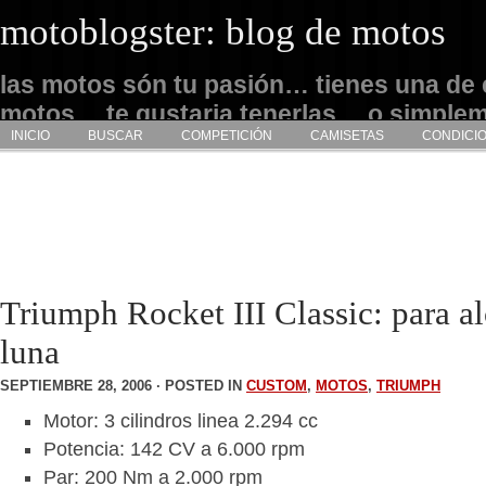
motoblogster: blog de motos
las motos són tu pasión… tienes una de 
motos… te gustaria tenerlas… o simple
INICIO
BUSCAR
COMPETICIÓN
CAMISETAS
CONDICI
admirarlas… este es tu sitio
Triumph Rocket III Classic: para al
luna
SEPTIEMBRE 28, 2006 · POSTED IN
CUSTOM
,
MOTOS
,
TRIUMPH
Motor: 3 cilindros linea 2.294 cc
Potencia: 142 CV a 6.000 rpm
Par: 200 Nm a 2.000 rpm