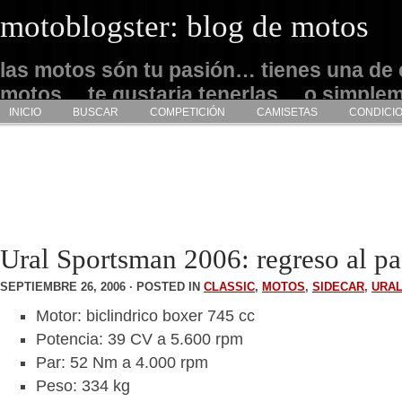
motoblogster: blog de motos
las motos són tu pasión… tienes una de 
motos… te gustaria tenerlas… o simple
INICIO
BUSCAR
COMPETICIÓN
CAMISETAS
CONDICI
admirarlas… este es tu sitio
Ural Sportsman 2006: regreso al p
SEPTIEMBRE 26, 2006 · POSTED IN
CLASSIC
,
MOTOS
,
SIDECAR
,
URA
Motor: biclindrico boxer 745 cc
Potencia: 39 CV a 5.600 rpm
Par: 52 Nm a 4.000 rpm
Peso: 334 kg