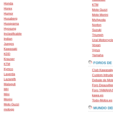
Honda
KTM
Horex
Moto Guzzi
Humor
Moto Morini
Husaberg
MvAgusta
Husqvarna
Norton
Hyosung
Suzuki
Inclasificable
Triumph
Indian
Ural Motorcycl
Juegos
Voxan
Kawasaki
Vyrus
KDD
Yamaha
Krauser
FOROS DE
KTM
Kymco
Club Kawasaky
Laverda
Custom Intrude
Lazareth
Debate de Mot
Malaguti
Foro Deauville
MH
Foro YAMAHA
Mini
kawa.es
Morini
Todo-Motos.es
Moto Guzzi
MUNDO DE
motogp