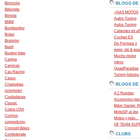
BLOGS DE
Bennche
Bibicleta
+GAS MOTOS
Bimota
Autos Tuning
BMW
Autos Tuning
Bombardier
Calientes tol a
Botas
Coches ES
Brammo
De Formula 1
Buell
ewre: ski & wa
Bunker-trike
Mucho motor
Cagiva
nitrox
Carreras
QuadParadise
Cas Racing
Tuning Adictos
Casco
BLOGS DE
Chaquetas
ciclomotor
A 2 Ruedas
Ciudadanas
Accesorios par
Classic
Biker Garaje: R
Cobra USA
MotoGP al dia
Coches
Motos y más…
competición
OF TEAM SU
Concept Bikes
CLUBS
Confederate