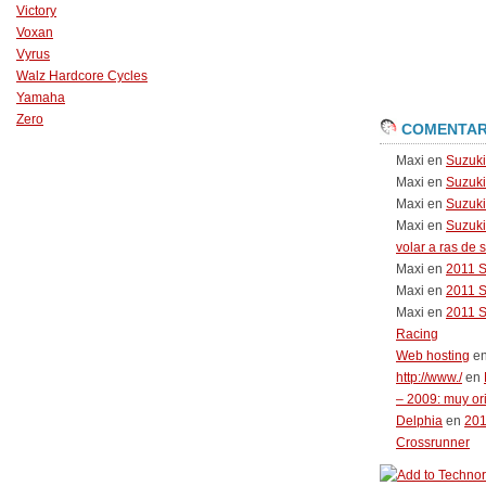
Victory
Voxan
Vyrus
Walz Hardcore Cycles
Yamaha
Zero
COMENTAR
Maxi
en
Suzuk
Maxi
en
Suzuk
Maxi
en
Suzuki
Maxi
en
Suzuki
volar a ras de 
Maxi
en
2011 
Maxi
en
2011 
Maxi
en
2011 
Racing
Web hosting
e
http://www./
en
– 2009: muy or
Delphia
en
20
Crossrunner