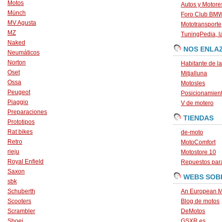
Motos
Autos y Motore
Münch
Foro Club BM
MV Agusta
Mototransporte
MZ
TuningPedia, la
Naked
NOS ENLA
Neumáticos
Norton
Habitante de l
Oset
Mitjalluna
Ossa
Motosles
Peugeot
Posicionamien
Piaggio
V de motero
Preparaciones
TIENDAS
Prototipos
Rat bikes
de-moto
Retro
MotoComfort
rieju
Motostore 10
Royal Enfield
Repuestos para
Saxon
WEBS SOB
sbk
Schuberth
An European M
Scooters
Blog de motos
Scrambler
DeMotos
Shoei
GSXR.es