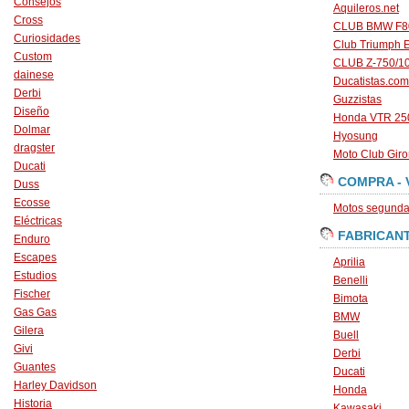
Consejos
Aquileros.net
Cross
CLUB BMW F80
Curiosidades
Club Triumph 
Custom
CLUB Z-750/1
dainese
Ducatistas.com
Derbi
Guzzistas
Diseño
Honda VTR 250
Dolmar
Hyosung
dragster
Moto Club Gir
Ducati
COMPRA - 
Duss
Ecosse
Motos segunda 
Eléctricas
FABRICAN
Enduro
Escapes
Aprilia
Estudios
Benelli
Fischer
Bimota
Gas Gas
BMW
Gilera
Buell
Givi
Derbi
Guantes
Ducati
Harley Davidson
Honda
Historia
Kawasaki