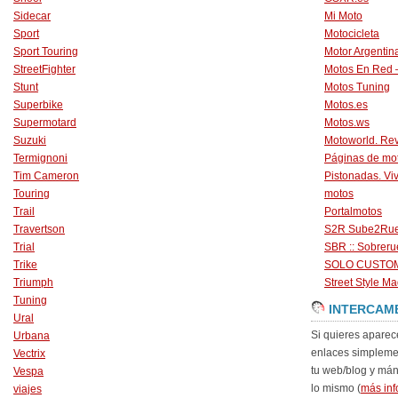
Sidecar
Mi Moto
Sport
Motocicleta
Sport Touring
Motor Argentin
StreetFighter
Motos En Red 
Stunt
Motos Tuning
Superbike
Motos.es
Supermotard
Motos.ws
Suzuki
Motoworld. Revi
Termignoni
Páginas de mo
Tim Cameron
Pistonadas. Vi
Touring
motos
Trail
Portalmotos
Travertson
S2R Sube2Ru
Trial
SBR :: Sobrer
Trike
SOLO CUSTO
Triumph
Street Style Ma
Tuning
INTERCAM
Ural
Si quieres aparec
Urbana
enlaces simpleme
Vectrix
tu web/blog y má
Vespa
lo mismo (
más inf
viajes