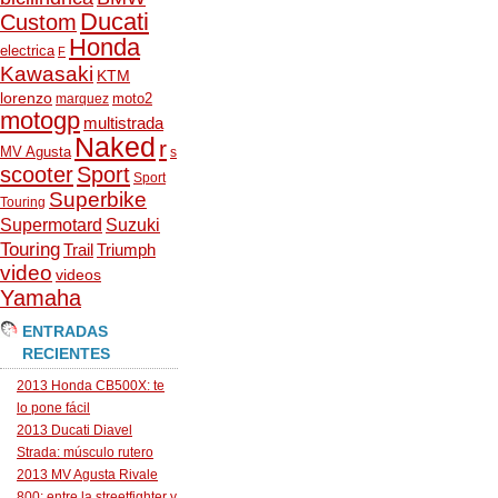
Ducati
Custom
Honda
electrica
F
Kawasaki
KTM
lorenzo
moto2
marquez
motogp
multistrada
Naked
r
MV Agusta
s
scooter
Sport
Sport
Superbike
Touring
Supermotard
Suzuki
Touring
Trail
Triumph
video
videos
Yamaha
ENTRADAS
RECIENTES
2013 Honda CB500X: te
lo pone fácil
2013 Ducati Diavel
Strada: músculo rutero
2013 MV Agusta Rivale
800: entre la streetfighter y