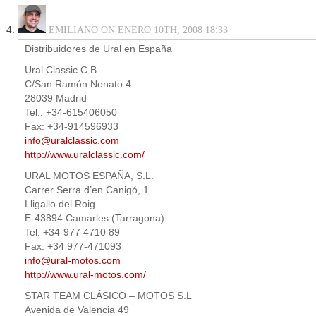
EMILIANO ON ENERO 10TH, 2008 18:33
Distribuidores de Ural en España
Ural Classic C.B.
C/San Ramón Nonato 4
28039 Madrid
Tel.: +34-615406050
Fax: +34-914596933
info@uralclassic.com
http://www.uralclassic.com/
URAL MOTOS ESPAÑA, S.L.
Carrer Serra d’en Canigó, 1
Lligallo del Roig
E-43894 Camarles (Tarragona)
Tel: +34-977 4710 89
Fax: +34 977-471093
info@ural-motos.com
http://www.ural-motos.com/
STAR TEAM CLÁSICO – MOTOS S.L
Avenida de Valencia 49