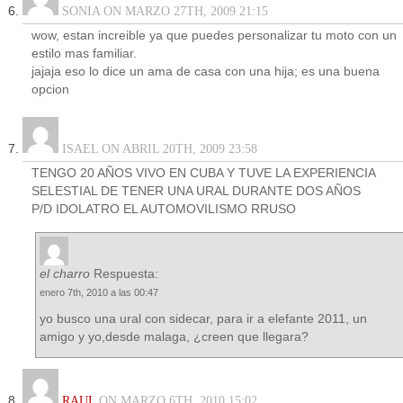
SONIA ON MARZO 27TH, 2009 21:15
wow, estan increible ya que puedes personalizar tu moto con un
estilo mas familiar.
jajaja eso lo dice un ama de casa con una hija; es una buena
opcion
ISAEL ON ABRIL 20TH, 2009 23:58
TENGO 20 AÑOS VIVO EN CUBA Y TUVE LA EXPERIENCIA
SELESTIAL DE TENER UNA URAL DURANTE DOS AÑOS
P/D IDOLATRO EL AUTOMOVILISMO RRUSO
el charro
Respuesta:
enero 7th, 2010 a las 00:47
yo busco una ural con sidecar, para ir a elefante 2011, un
amigo y yo,desde malaga, ¿creen que llegara?
RAUL
ON MARZO 6TH, 2010 15:02