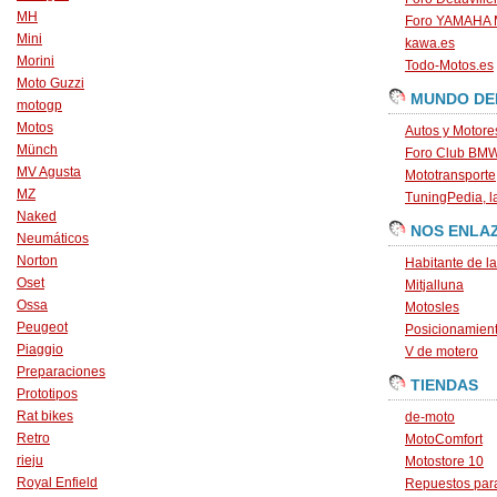
MH
Foro YAMAHA
Mini
kawa.es
Morini
Todo-Motos.es
Moto Guzzi
MUNDO DE
motogp
Motos
Autos y Motore
Münch
Foro Club BM
MV Agusta
Mototransporte
MZ
TuningPedia, la
Naked
NOS ENLA
Neumáticos
Norton
Habitante de l
Oset
Mitjalluna
Ossa
Motosles
Peugeot
Posicionamien
Piaggio
V de motero
Preparaciones
TIENDAS
Prototipos
Rat bikes
de-moto
Retro
MotoComfort
rieju
Motostore 10
Royal Enfield
Repuestos para