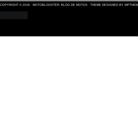
COPYRIGHT © 2026 ·
MOTOBLOGSTER: BLOG DE MOTOS
·
THEME DESIGNED BY WPTHE