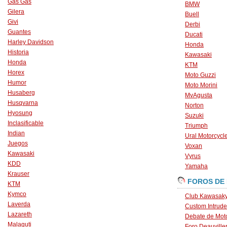
Gas Gas
BMW
Gilera
Buell
Givi
Derbi
Guantes
Ducati
Harley Davidson
Honda
Historia
Kawasaki
Honda
KTM
Horex
Moto Guzzi
Humor
Moto Morini
Husaberg
MvAgusta
Husqvarna
Norton
Hyosung
Suzuki
Inclasificable
Triumph
Indian
Ural Motorcycl
Juegos
Voxan
Kawasaki
Vyrus
KDD
Yamaha
Krauser
FOROS DE
KTM
Kymco
Club Kawasaky
Laverda
Custom Intrude
Lazareth
Debate de Mot
Malaguti
Foro Deauville