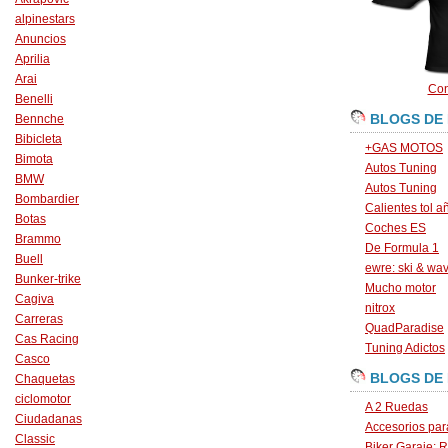
alpinestars
Anuncios
Aprilia
Arai
Con
Benelli
BLOGS DE
Bennche
Bibicleta
+GAS MOTOS
Bimota
Autos Tuning
BMW
Autos Tuning
Bombardier
Calientes tol a
Botas
Coches ES
Brammo
De Formula 1
Buell
ewre: ski & wa
Bunker-trike
Mucho motor
Cagiva
nitrox
Carreras
QuadParadise
Cas Racing
Tuning Adictos
Casco
BLOGS DE
Chaquetas
ciclomotor
A 2 Ruedas
Ciudadanas
Accesorios par
Classic
Biker Garaje: R