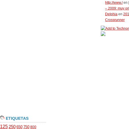
http://www./
en
– 2009: muy or
Delphia
en
20
Crossrunner
ETIQUETAS
125
250
650
750
800