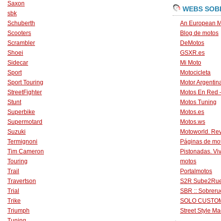
Saxon
WEBS SOB
sbk
Schuberth
An European M
Scooters
Blog de motos
Scrambler
DeMotos
Shoei
GSXR.es
Sidecar
Mi Moto
Sport
Motocicleta
Sport Touring
Motor Argentin
StreetFighter
Motos En Red 
Stunt
Motos Tuning
Superbike
Motos.es
Supermotard
Motos.ws
Suzuki
Motoworld. Revi
Termignoni
Páginas de mo
Tim Cameron
Pistonadas. Vi
Touring
motos
Trail
Portalmotos
Travertson
S2R Sube2Ru
Trial
SBR :: Sobrer
Trike
SOLO CUSTO
Triumph
Street Style Ma
Tuning