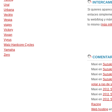
INTERCAM
Ural
Si quieres aparec
Urbana
enlaces simpleme
Vectrix
tu web/blog y má
Vespa
lo mismo (
más inf
viajes
Victory
Voxan
Vyrus
Walz Hardcore Cycles
Yamaha
Zero
COMENTAR
Maxi
en
Suzuk
Maxi
en
Suzuk
Maxi
en
Suzuki
Maxi
en
Suzuki
volar a ras de 
Maxi
en
2011 
Maxi
en
2011 
Maxi
en
2011 
Racing
Web hosting
e