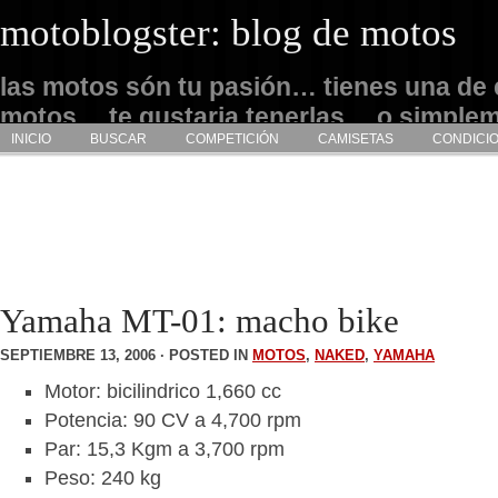
motoblogster: blog de motos
las motos són tu pasión… tienes una de 
motos… te gustaria tenerlas… o simple
INICIO
BUSCAR
COMPETICIÓN
CAMISETAS
CONDICI
admirarlas… este es tu sitio
Yamaha MT-01: macho bike
SEPTIEMBRE 13, 2006 · POSTED IN
MOTOS
,
NAKED
,
YAMAHA
Motor: bicilindrico 1,660 cc
Potencia: 90 CV a 4,700 rpm
Par: 15,3 Kgm a 3,700 rpm
Peso: 240 kg