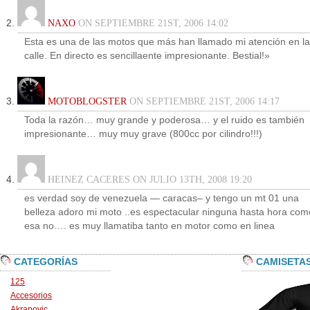
NAXO
ON SEPTIEMBRE 21ST, 2006 14:02
Esta es una de las motos que más han llamado mi atención en la
calle. En directo es sencillaente impresionante. Bestial!»
MOTOBLOGSTER
ON SEPTIEMBRE 21ST, 2006 14:17
Toda la razón… muy grande y poderosa… y el ruido es también
impresionante… muy muy grave (800cc por cilindro!!!)
HEINEZ CACERES ON JULIO 13TH, 2008 19:20
es verdad soy de venezuela — caracas– y tengo un mt 01 una
belleza adoro mi moto ..es espectacular ninguna hasta hora com
esa no…. es muy llamatiba tanto en motor como en linea
CATEGORÍAS
CAMISETA
125
Accesorios
Akrapovic