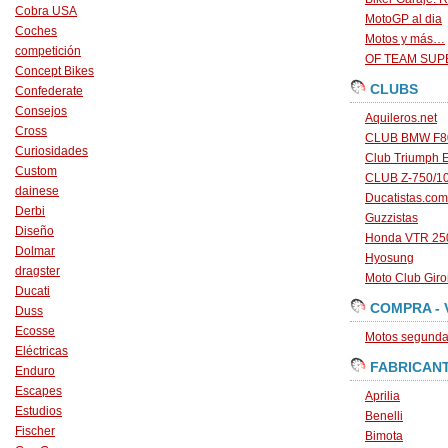
Cobra USA
MotoGP al dia
Coches
Motos y más…
competición
OF TEAM SU
Concept Bikes
CLUBS
Confederate
Consejos
Aquileros.net
Cross
CLUB BMW F80
Curiosidades
Club Triumph 
Custom
CLUB Z-750/1
dainese
Ducatistas.com
Derbi
Guzzistas
Diseño
Honda VTR 250
Dolmar
Hyosung
dragster
Moto Club Gir
Ducati
COMPRA - 
Duss
Ecosse
Motos segunda 
Eléctricas
FABRICAN
Enduro
Escapes
Aprilia
Estudios
Benelli
Fischer
Bimota