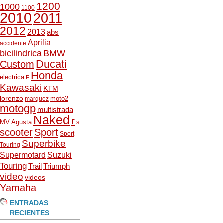
1200
1000
1100
2010
2011
2012
2013
abs
Aprilia
accidente
bicilindrica
BMW
Ducati
Custom
Honda
electrica
F
Kawasaki
KTM
lorenzo
moto2
marquez
motogp
multistrada
Naked
r
MV Agusta
s
scooter
Sport
Sport
Superbike
Touring
Supermotard
Suzuki
Touring
Trail
Triumph
video
videos
Yamaha
ENTRADAS
RECIENTES