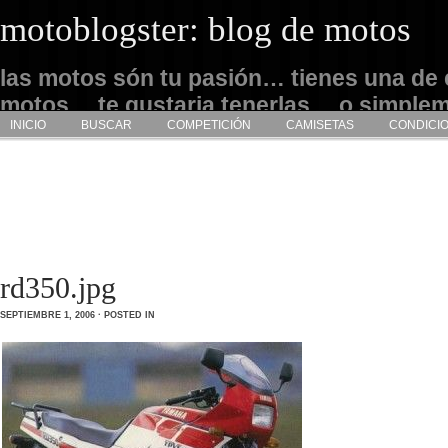
motoblogster: blog de motos
las motos són tu pasión… tienes una de 
motos… te gustaria tenerlas… o simple
INICIO
BUSCAR
COMPETICIÓN
CAMISETAS
CONDICI
admirarlas… este es tu sitio
rd350.jpg
SEPTIEMBRE 1, 2006 · POSTED IN