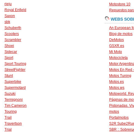
rieju
Motostore 10
Royal Enfield
Repuestos para
Saxon
WEBS SOB
sbk
Schuberth
An European M
Scooters
Blog de motos
Scrambler
DeMotos
Shoei
GSXR.es
Sidecar
Mi Moto
Sport
Motocicleta
Sport Touring
Motor Argentin
StreetFighter
Motos En Red 
Stunt
Motos Tuning
Superbike
Motos.es
Supermotard
Motos.ws
Suzuki
Motoworld. Revi
Termignoni
Páginas de mo
Tim Cameron
Pistonadas. Vi
Touring
motos
Trail
Portalmotos
Travertson
S2R Sube2Ru
Trial
SBR :: Sobrer