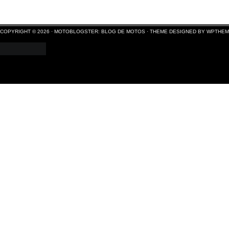
COPYRIGHT © 2026 ·
MOTOBLOGSTER: BLOG DE MOTOS
·
THEME DESIGNED BY WPTHE