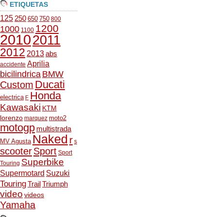
ETIQUETAS
125
250
650
750
800
1200
1000
1100
2010
2011
2012
2013
abs
Aprilia
accidente
bicilindrica
BMW
Ducati
Custom
Honda
electrica
F
Kawasaki
KTM
lorenzo
moto2
marquez
motogp
multistrada
Naked
r
MV Agusta
s
scooter
Sport
Sport
Superbike
Touring
Supermotard
Suzuki
Touring
Trail
Triumph
video
videos
Yamaha