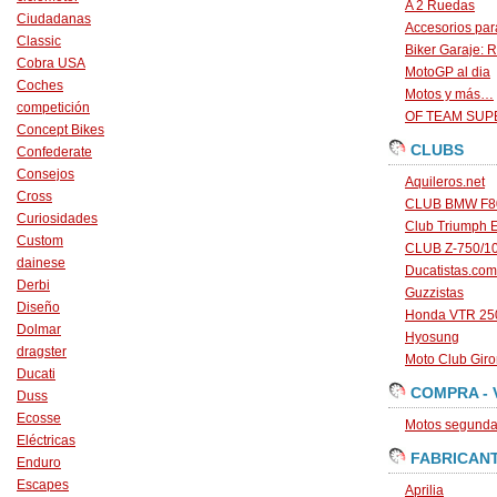
A 2 Ruedas
Ciudadanas
Accesorios par
Classic
Biker Garaje: R
Cobra USA
MotoGP al dia
Coches
Motos y más…
competición
OF TEAM SU
Concept Bikes
CLUBS
Confederate
Consejos
Aquileros.net
Cross
CLUB BMW F80
Curiosidades
Club Triumph 
Custom
CLUB Z-750/1
dainese
Ducatistas.com
Derbi
Guzzistas
Diseño
Honda VTR 250
Dolmar
Hyosung
dragster
Moto Club Gir
Ducati
COMPRA - 
Duss
Ecosse
Motos segunda 
Eléctricas
FABRICAN
Enduro
Escapes
Aprilia