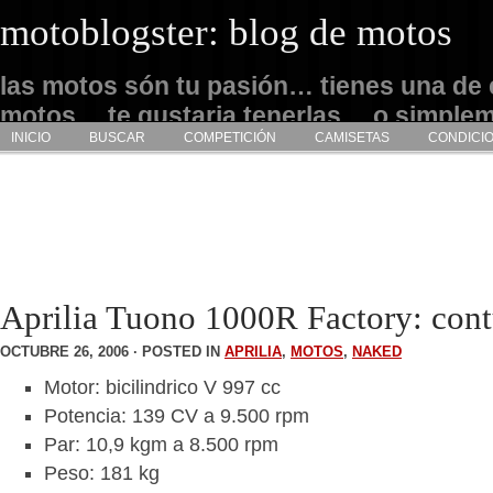
motoblogster: blog de motos
las motos són tu pasión… tienes una de 
motos… te gustaria tenerlas… o simple
INICIO
BUSCAR
COMPETICIÓN
CAMISETAS
CONDICI
admirarlas… este es tu sitio
Aprilia Tuono 1000R Factory: con
OCTUBRE 26, 2006 · POSTED IN
APRILIA
,
MOTOS
,
NAKED
Motor: bicilindrico V 997 cc
Potencia: 139 CV a 9.500 rpm
Par: 10,9 kgm a 8.500 rpm
Peso: 181 kg