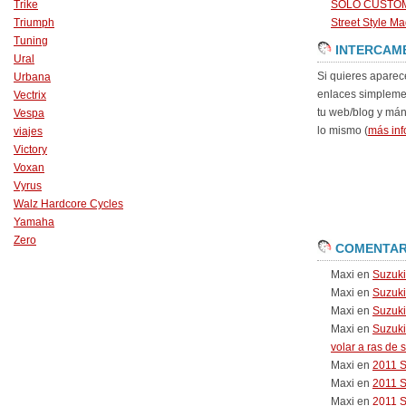
Trike
SOLO CUSTO
Triumph
Street Style Ma
Tuning
INTERCAM
Ural
Si quieres aparec
Urbana
enlaces simpleme
Vectrix
tu web/blog y má
Vespa
lo mismo (
más inf
viajes
Victory
Voxan
Vyrus
Walz Hardcore Cycles
Yamaha
Zero
COMENTAR
Maxi
en
Suzuk
Maxi
en
Suzuk
Maxi
en
Suzuki
Maxi
en
Suzuki
volar a ras de 
Maxi
en
2011 
Maxi
en
2011 
Maxi
en
2011 