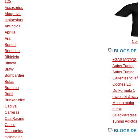
125
Accesorios
Akrapovic
alpinestars
Anuncios
Aprilia
Arai
Con
Benelli
BLOGS DE
Bennche
Bibicleta
+GAS MOTOS
Bimota
Autos Tuning
BMW
Autos Tuning
Bombardier
Calientes tol a
Botas
Coches ES
Brammo
De Formula 1
Buell
ewre: ski & wa
Bunker-trike
Mucho motor
Cagiva
nitrox
Carreras
QuadParadise
Cas Racing
Tuning Adictos
Casco
BLOGS DE
Chaquetas
ciclomotor