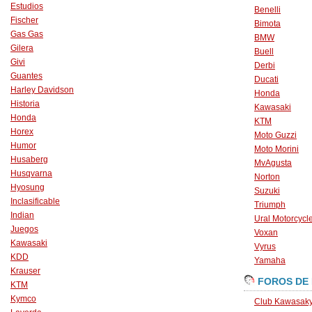
Estudios
Benelli
Fischer
Bimota
Gas Gas
BMW
Gilera
Buell
Givi
Derbi
Guantes
Ducati
Harley Davidson
Honda
Historia
Kawasaki
Honda
KTM
Horex
Moto Guzzi
Humor
Moto Morini
Husaberg
MvAgusta
Husqvarna
Norton
Hyosung
Suzuki
Inclasificable
Triumph
Indian
Ural Motorcycl
Juegos
Voxan
Kawasaki
Vyrus
KDD
Yamaha
Krauser
FOROS DE
KTM
Kymco
Club Kawasaky