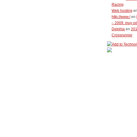
Racing
Web hosting
e
http://www./
en
– 2009: muy or
Delphia
en
20
Crossrunner