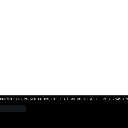
COPYRIGHT © 2026 ·
MOTOBLOGSTER: BLOG DE MOTOS
·
THEME DESIGNED BY WPTHE