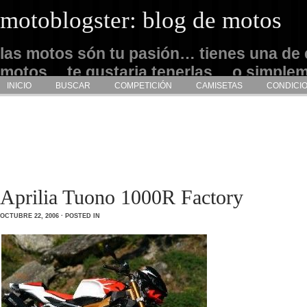
motoblogster: blog de motos
las motos són tu pasión… tienes una de 
motos… te gustaria tenerlas… o simple
INICIO
BUSCAR
COMPETICIÓN
CAMISETAS
CONDICI
admirarlas… este es tu sitio
Aprilia Tuono 1000R Factory
OCTUBRE 22, 2006 · POSTED IN