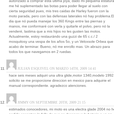
autorizado a comprar esta última joya, dado mi pequeña estatura
me hé suplementado las botas para poder llegar al suelo con
cierta seguridad pues, mis tres caidas de Harley fueron con la
moto parada, pero con las defensas laterales nó hay problema.E
dia que nó pueda manejar los 360 Kmgs entre las piernas y
manos, me conformaré con verla y quitarle el polvo, pero nó la
venderé, lastima que a mis hijos no les gusten las motos.
Actualmente, estoy restaurándo una guzzi de 65 c.c./ 2
mosquitosy una vespa de los años 5o, y un Veloxsole Orbea que
acabo de terminar. Bueno, nó me enrollo mas. Un abrazo para
todos los que navegamos en 2 ruedas.
JULIAN ESQUIVEL ON MARZO 14TH, 2009 14:41
hace seis meses adquiri una ultra glide,motor 1340,modelo 1992.
solicito se me proporcione direccion en mexico para adquirie el
manual correspondiente. agradezco atenciones.
JIMMY ON SEPTIEMBRE 20TH, 2009 21:15
estimados conocedores, mi moto es una electra glade 2004 no h