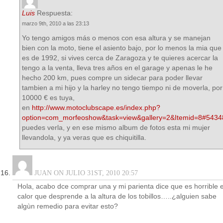
Luis
Respuesta:
marzo 9th, 2010 a las 23:13
Yo tengo amigos más o menos con esa altura y se manejan
bien con la moto, tiene el asiento bajo, por lo menos la mia que
es de 1992, si vives cerca de Zaragoza y te quieres acercar la
tengo a la venta, lleva tres años en el garage y apenas le he
hecho 200 km, pues compre un sidecar para poder llevar
tambien a mi hijo y la harley no tengo tiempo ni de moverla, por
10000 € es tuya,
en
http://www.motoclubscape.es/index.php?
option=com_morfeoshow&task=view&gallery=2&Itemid=8#543
puedes verla, y en ese mismo album de fotos esta mi mujer
llevandola, y ya veras que es chiquitilla.
JUAN ON JULIO 31ST, 2010 20:57
Hola, acabo dce comprar una y mi parienta dice que es horrible e
calor que desprende a la altura de los tobillos…..¿alguien sabe
algùn remedio para evitar esto?