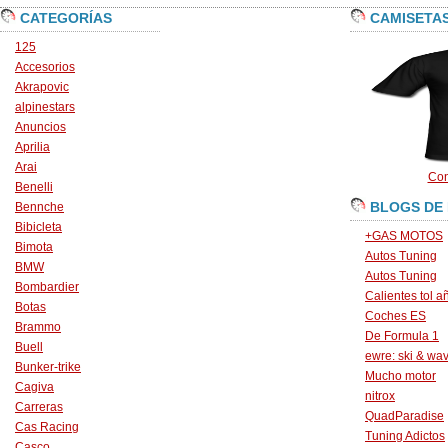
CATEGORÍAS
CAMISETA
125
Accesorios
Akrapovic
alpinestars
Anuncios
Aprilia
Arai
Con
Benelli
BLOGS DE
Bennche
Bibicleta
+GAS MOTOS
Bimota
Autos Tuning
BMW
Autos Tuning
Bombardier
Calientes tol a
Botas
Coches ES
Brammo
De Formula 1
Buell
ewre: ski & wa
Bunker-trike
Mucho motor
Cagiva
nitrox
Carreras
QuadParadise
Cas Racing
Tuning Adictos
Casco