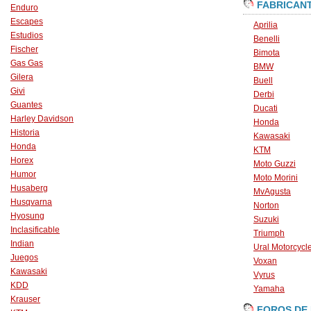
FABRICAN
Enduro
Escapes
Aprilia
Estudios
Benelli
Fischer
Bimota
Gas Gas
BMW
Gilera
Buell
Givi
Derbi
Guantes
Ducati
Harley Davidson
Honda
Historia
Kawasaki
Honda
KTM
Horex
Moto Guzzi
Humor
Moto Morini
Husaberg
MvAgusta
Husqvarna
Norton
Hyosung
Suzuki
Inclasificable
Triumph
Indian
Ural Motorcycl
Juegos
Voxan
Kawasaki
Vyrus
KDD
Yamaha
Krauser
FOROS DE