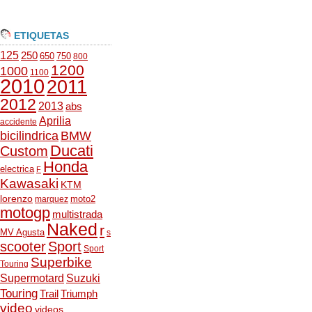
ETIQUETAS
125
250
650
750
800
1200
1000
1100
2010
2011
2012
2013
abs
Aprilia
accidente
bicilindrica
BMW
Ducati
Custom
Honda
electrica
F
Kawasaki
KTM
lorenzo
moto2
marquez
motogp
multistrada
Naked
r
MV Agusta
s
scooter
Sport
Sport
Superbike
Touring
Supermotard
Suzuki
Touring
Trail
Triumph
video
videos