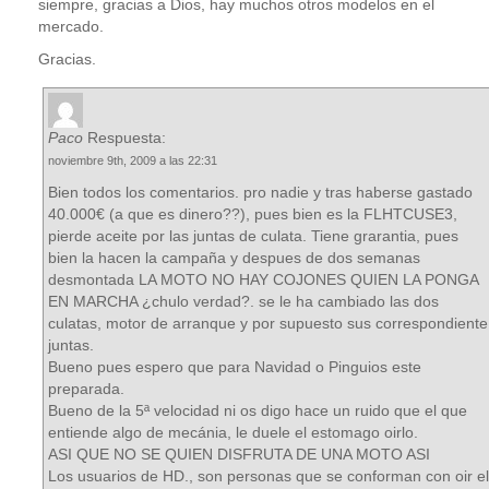
siempre, gracias a Dios, hay muchos otros modelos en el
mercado.
Gracias.
Paco
Respuesta:
noviembre 9th, 2009 a las 22:31
Bien todos los comentarios. pro nadie y tras haberse gastado
40.000€ (a que es dinero??), pues bien es la FLHTCUSE3,
pierde aceite por las juntas de culata. Tiene grarantia, pues
bien la hacen la campaña y despues de dos semanas
desmontada LA MOTO NO HAY COJONES QUIEN LA PONGA
EN MARCHA ¿chulo verdad?. se le ha cambiado las dos
culatas, motor de arranque y por supuesto sus correspondiente
juntas.
Bueno pues espero que para Navidad o Pinguios este
preparada.
Bueno de la 5ª velocidad ni os digo hace un ruido que el que
entiende algo de mecánia, le duele el estomago oirlo.
ASI QUE NO SE QUIEN DISFRUTA DE UNA MOTO ASI
Los usuarios de HD., son personas que se conforman con oir el