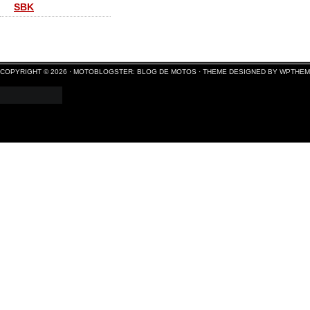
SBK
COPYRIGHT © 2026 ·
MOTOBLOGSTER: BLOG DE MOTOS
·
THEME DESIGNED BY WPTHE