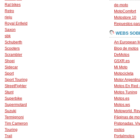
Rat bikes
de-moto
Retro
MotoComfort
rieju
Motostore 10
Royal Enfield
Repuestos para
Saxon
WEBS SOB
sbk
Schuberth
An European M
Scooters
Blog de motos
Scrambler
DeMotos
Shoei
GSXR.es
Sidecar
Mi Moto
Sport
Motocicleta
Sport Touring
Motor Argentin
StreetFighter
Motos En Red 
Stunt
Motos Tuning
Superbike
Motos.es
Supermotard
Motos.ws
Suzuki
Motoworld. Revi
Termignoni
Páginas de mo
Tim Cameron
Pistonadas. Vi
Touring
motos
Trail
Portalmotos