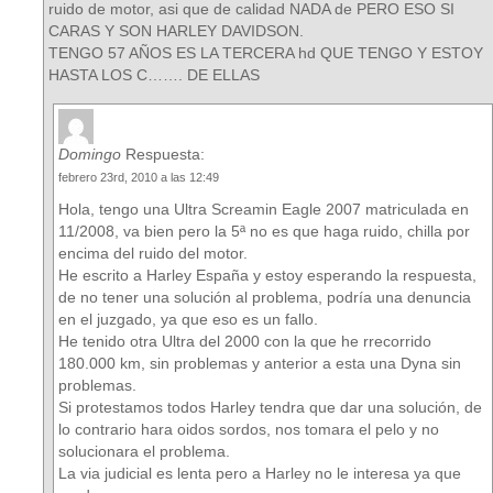
ruido de motor, asi que de calidad NADA de PERO ESO SI
CARAS Y SON HARLEY DAVIDSON.
TENGO 57 AÑOS ES LA TERCERA hd QUE TENGO Y ESTOY
HASTA LOS C……. DE ELLAS
Domingo
Respuesta:
febrero 23rd, 2010 a las 12:49
Hola, tengo una Ultra Screamin Eagle 2007 matriculada en
11/2008, va bien pero la 5ª no es que haga ruido, chilla por
encima del ruido del motor.
He escrito a Harley España y estoy esperando la respuesta,
de no tener una solución al problema, podría una denuncia
en el juzgado, ya que eso es un fallo.
He tenido otra Ultra del 2000 con la que he rrecorrido
180.000 km, sin problemas y anterior a esta una Dyna sin
problemas.
Si protestamos todos Harley tendra que dar una solución, de
lo contrario hara oidos sordos, nos tomara el pelo y no
solucionara el problema.
La via judicial es lenta pero a Harley no le interesa ya que