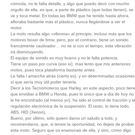
cómoda, no le falta detalle, y algo que puedo decir con mucho
orgullo de ella, es que, a parte de plástico (que todas tienen), se
ve y toca metal. En todas las BMW que he tenido hasta ahora,
afloraba bastante más el plástico, nunca llegándose a ver el
motor.
La moto resulta algo «vibrona» al principio, incluso más que los
motores boxer de bmw, pero, por el contrario, tiene un sonido,
francamente cautivador… no se si con el tiempo, esta vibración
irá disminuyendo.
El equipo de sonido es muy bueno y no le falta potencia.
Tiene un paso por curva (eso sí), mas lento que mis anteriores
motos, pues toca plataforma bastante antes.
Le falta l amarcha atrás (cierto es), y en determinadas ocasiones
sí que sería muy útil poder tenerla.
Decir a los Tecnomoteros que Harley, en este aspecto, poco tien
que envidiar a BMW u Honda, pues lo único que a día de hoy no
le he encontrado (al menos yo), ha sido el control de tracción y l
regulación electrónica de la suspensión. El resto, lo tiene todo,
ABS, HID (Xenon), …
Bueno, por último, sólo quiero daros un saludo a tods, y
recomendaros, que, si teneis la oportunidad, no dejeis de probar
esta moto. Seguro que os enamorais de ella, y sino, como digo