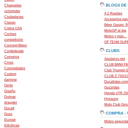
BLOGS DE
Chaquetas
ciclomotor
A 2 Ruedas
Ciudadanas
Accesorios par
Classic
Biker Garaje: R
Cobra USA
MotoGP al dia
Coches
Motos y más…
competición
OF TEAM SU
Concept Bikes
CLUBS
Confederate
Consejos
Aquileros.net
Cross
CLUB BMW F80
Curiosidades
Club Triumph 
Custom
CLUB Z-750/1
dainese
Ducatistas.com
Derbi
Guzzistas
Diseño
Honda VTR 250
Dolmar
Hyosung
dragster
Moto Club Gir
Ducati
COMPRA - 
Duss
Ecosse
Motos segunda 
Eléctricas