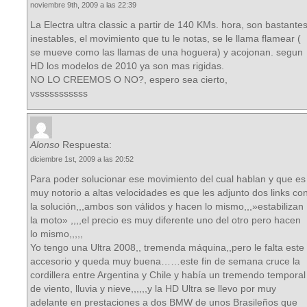
noviembre 9th, 2009 a las 22:39
La Electra ultra classic a partir de 140 KMs. hora, son bastante
inestables, el movimiento que tu le notas, se le llama flamear (
se mueve como las llamas de una hoguera) y acojonan. segun
HD los modelos de 2010 ya son mas rigidas.
NO LO CREEMOS O NO?, espero sea cierto,
vsssssssssss
Alonso
Respuesta:
diciembre 1st, 2009 a las 20:52
Para poder solucionar ese movimiento del cual hablan y que es
muy notorio a altas velocidades es que les adjunto dos links co
la solución,,,ambos son válidos y hacen lo mismo,,,»estabilizan
la moto» ,,,,el precio es muy diferente uno del otro pero hacen
lo mismo,,,,,
Yo tengo una Ultra 2008,, tremenda máquina,,pero le falta este
accesorio y queda muy buena……este fin de semana cruce la
cordillera entre Argentina y Chile y había un tremendo temporal
de viento, lluvia y nieve,,,,,,y la HD Ultra se llevo por muy
adelante en prestaciones a dos BMW de unos Brasileños que