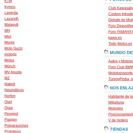
KTM
Kymco
Club Kawasaky
Laverda
Custom Intrude
Lazareth
Debate de Mot
Malaguti
Foro Deauville
MH
Foro YAMAHA
Mini
kawa.es
Morini
Todo-Motos.es
Moto Guzzi
MUNDO DE
motogp
Motos
Autos y Motore
Münch
Foro Club BM
MV Agusta
Mototransporte
MZ
TuningPedia, la
Naked
NOS ENLA
Neumáticos
Norton
Habitante de l
Oset
Mitjalluna
Ossa
Motosles
Peugeot
Posicionamien
Piaggio
V de motero
Preparaciones
TIENDAS
Prototipos