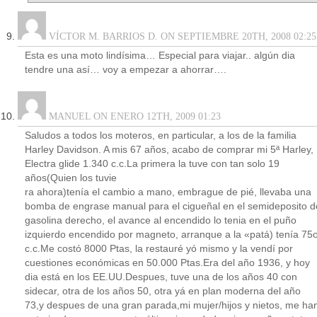
VÍCTOR M. BARRIOS D. ON SEPTIEMBRE 20TH, 2008 02:25
Esta es una moto lindísima… Especial para viajar.. algún dia
tendre una así… voy a empezar a ahorrar….
MANUEL ON ENERO 12TH, 2009 01:23
Saludos a todos los moteros, en particular, a los de la familia
Harley Davidson. A mis 67 años, acabo de comprar mi 5ª Harley,
Electra glide 1.340 c.c.La primera la tuve con tan solo 19
años(Quien los tuvie
ra ahora)tenía el cambio a mano, embrague de pié, llevaba una
bomba de engrase manual para el cigueñal en el semideposito d
gasolina derecho, el avance al encendido lo tenia en el puño
izquierdo encendido por magneto, arranque a la «patá) tenía 75
c.c.Me costó 8000 Ptas, la restauré yó mismo y la vendí por
cuestiones económicas en 50.000 Ptas.Era del año 1936, y hoy
dia está en los EE.UU.Despues, tuve una de los años 40 con
sidecar, otra de los años 50, otra yá en plan moderna del año
73,y despues de una gran parada,mi mujer/hijos y nietos, me ha