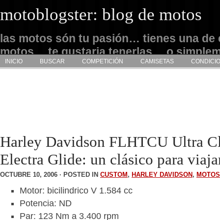
motoblogster: blog de motos
las motos són tu pasión… tienes una de 
motos… te gustaria tenerlas… o simple
INICIO
BUSCAR
COMPETICIÓN
CAMISETAS
CONDICI
admirarlas… este es tu sitio
Harley Davidson FLHTCU Ultra Cl
Electra Glide: un clásico para viaja
OCTUBRE 10, 2006 · POSTED IN
CUSTOM
,
HARLEY DAVIDSON
,
MOTOS
Motor: bicilindrico V 1.584 cc
Potencia: ND
Par: 123 Nm a 3.400 rpm