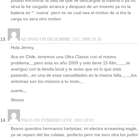
podido encontrar la falla de que se descargue la bateria o ya no
sirva la he cargado arranca y despues de un moento ya no la
bateria es ^` nueva` pero no se cual sea el motivo de si tira la
carga oo sera otro motivo
ALONSO ON DICIEMBRE 1ST, 2009 20:56
Hola Jimmy,
Aca en Chile, tenemos una Ultra Classic con el mismo
problema,,,,pero esta es año 2009 y solo tiene 15 Klm,,,,,,,,te
averiguo con la tienda local y te aviso que es lo que está
pasando,,,en una de esas casualdades es la misma falla,,,,,,,,los
sintomas son los mismos a tu moto,,,
suerte,,,
Alonso
PACO ON FEBRERO 11TH, 2010 20:03
Bueno queridos hermanos harlystas; mi electra screaming eagle,
ya se reparo del las culatas, perfecto pero me toco otra los puño