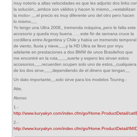
muy notorio a altas velocidades es que les adjunto dos links co
la solución,,,ambos son válidos y hacen lo mismo,,,»estabilizan
la moto» ,,,,el precio es muy diferente uno del otro pero hacen
lo mismo,,,,,
Yo tengo una Ultra 2008,, tremenda máquina,,pero le falta este
accesorio y queda muy buena……este fin de semana cruce la
cordillera entre Argentina y Chile y había un tremendo temporal
de viento, lluvia y nieve,,,,,,y la HD Ultra se llevo por myu
adelante en prestaciones a dos BMW de unos Brasileños que
me encontré en la ruta,,,,,,,,suerte y espero les sirvan estos
accesorios,,,,,,recuerden ocupen solo uno de estos,,,cualquiera
de los dos sirve,,,,,,,dependiendo de el dinero que tengan,,,,
Un dato importante,,,,solo sirve para los modelos Touring.-
Atte,
Alonso
1.-
http://www.kuryakyn.com/index.cfm/go/Home.ProductDetail/cat
2.-
http://www.kuryakyn.com/index.cfm/go/Home.ProductDetail/IMI