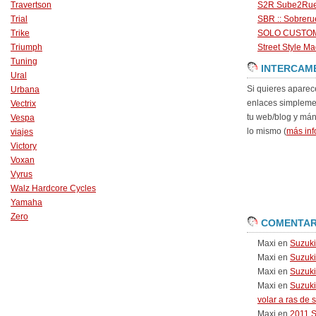
Travertson
S2R Sube2Ru
Trial
SBR :: Sobrer
Trike
SOLO CUSTO
Triumph
Street Style Ma
Tuning
INTERCAM
Ural
Si quieres aparec
Urbana
enlaces simpleme
Vectrix
tu web/blog y má
Vespa
lo mismo (
más inf
viajes
Victory
Voxan
Vyrus
Walz Hardcore Cycles
Yamaha
Zero
COMENTAR
Maxi
en
Suzuk
Maxi
en
Suzuk
Maxi
en
Suzuki
Maxi
en
Suzuki
volar a ras de 
Maxi
en
2011 