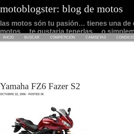
motoblogster: blog de motos
las motos són tu pasión… tienes una de 
motos… te gustaria tenerlas… o simple
INICIO
BUSCAR
COMPETICIÓN
CAMISETAS
CONDICI
admirarlas… este es tu sitio
Yamaha FZ6 Fazer S2
OCTUBRE 22, 2006 · POSTED IN