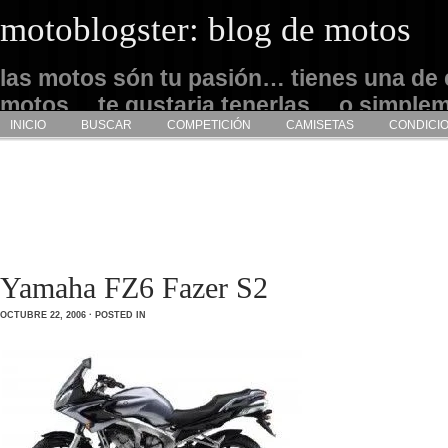
motoblogster: blog de motos
las motos són tu pasión… tienes una de 
motos… te gustaria tenerlas… o simple
INICIO
BUSCAR
COMPETICIÓN
CAMISETAS
CONDICI
admirarlas… este es tu sitio
Yamaha FZ6 Fazer S2
OCTUBRE 22, 2006 · POSTED IN