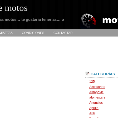
e motos
tas motos… te gustaria tenerlas… o
MISETAS
CONDICIONES
CONTACTAR
CATEGORÍAS
125
Accesorios
Akrapovic
alpinestars
Anuncios
Aprilia
Arai