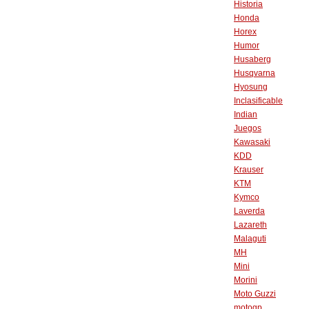
Historia
Honda
Horex
Humor
Husaberg
Husqvarna
Hyosung
Inclasificable
Indian
Juegos
Kawasaki
KDD
Krauser
KTM
Kymco
Laverda
Lazareth
Malaguti
MH
Mini
Morini
Moto Guzzi
motogp