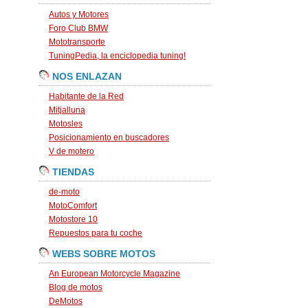
Autos y Motores
Foro Club BMW
Mototransporte
TuningPedia, la enciclopedia tuning!
NOS ENLAZAN
Habitante de la Red
Mitjalluna
Motosles
Posicionamiento en buscadores
V de motero
TIENDAS
de-moto
MotoComfort
Motostore 10
Repuestos para tu coche
WEBS SOBRE MOTOS
An European Motorcycle Magazine
Blog de motos
DeMotos