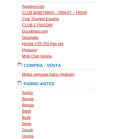
Aquileros.net
CLUB BMW F800S – F800ST – F800R
Club Triumph España
CLUB Z-750/1000
Ducatistas.com
Guzzistas
Honda VTR 250 Fan site
Hyosung
Moto Club Girona
COMPRA - VENTA
Motos segunda mano (gratuito)
FABRICANTES
Aprilia
Benelli
Bimota
BMW
Buell
Derbi
Ducati
Honda