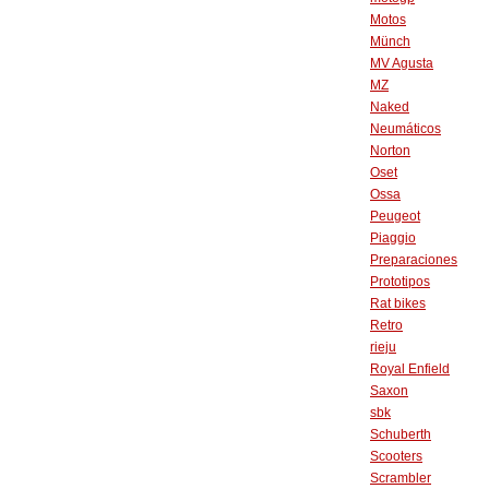
Motos
Münch
MV Agusta
MZ
Naked
Neumáticos
Norton
Oset
Ossa
Peugeot
Piaggio
Preparaciones
Prototipos
Rat bikes
Retro
rieju
Royal Enfield
Saxon
sbk
Schuberth
Scooters
Scrambler