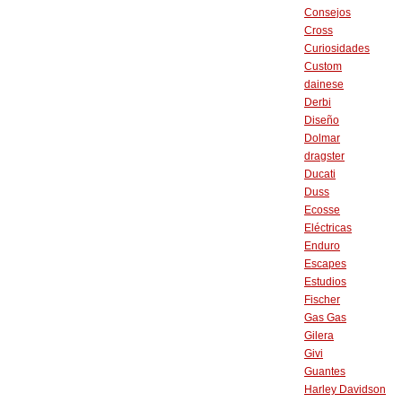
Consejos
Cross
Curiosidades
Custom
dainese
Derbi
Diseño
Dolmar
dragster
Ducati
Duss
Ecosse
Eléctricas
Enduro
Escapes
Estudios
Fischer
Gas Gas
Gilera
Givi
Guantes
Harley Davidson