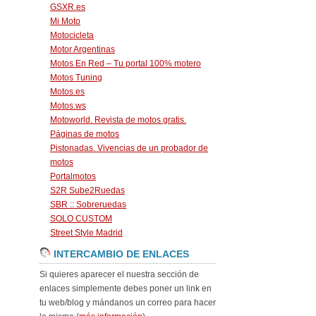
GSXR.es
Mi Moto
Motocicleta
Motor Argentinas
Motos En Red – Tu portal 100% motero
Motos Tuning
Motos.es
Motos.ws
Motoworld. Revista de motos gratis.
Páginas de motos
Pistonadas. Vivencias de un probador de
motos
Portalmotos
S2R Sube2Ruedas
SBR :: Sobreruedas
SOLO CUSTOM
Street Style Madrid
INTERCAMBIO DE ENLACES
Si quieres aparecer el nuestra sección de
enlaces simplemente debes poner un link en
tu web/blog y mándanos un correo para hacer