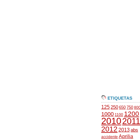
ETIQUETAS
125
250
650
750
80
1200
1000
1100
2010
201
2012
2013
abs
Aprilia
accidente