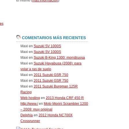
lo mismo (
más información
)
es
COMENTARIOS MÁS RECIENTES
Maxi
en
Suzuki SV 1000S
Maxi
en
Suzuki SV 1000S
Maxi
en
Suzuki B-King 1300: monstruosa
Maxi
en
Suzuki Hayabusa (2008): para
volar a ras de suelo
Maxi
en
2011 Suzuki GSR 750
Maxi
en
2011 Suzuki GSR 750
Maxi
en
2011 Suzuki Burgman 125R
Racing
Web hosting
en
2013 Honda CRF 450 R
http://www./
en
Moto Morini Scrambler 1200
– 2009: muy original
Delphia
en
2012 Honda NC700X
Crossrunner