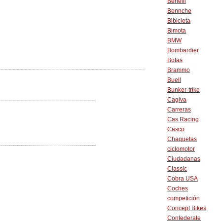
Benelli
Bennche
Bibicleta
Bimota
BMW
Bombardier
Botas
Brammo
Buell
Bunker-trike
Cagiva
Carreras
Cas Racing
Casco
Chaquetas
ciclomotor
Ciudadanas
Classic
Cobra USA
Coches
competición
Concept Bikes
Confederate