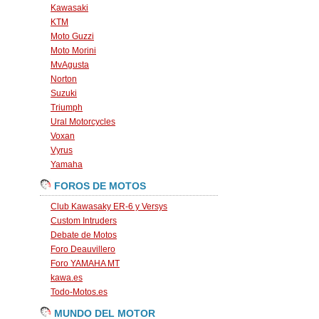
Kawasaki
KTM
Moto Guzzi
Moto Morini
MvAgusta
Norton
Suzuki
Triumph
Ural Motorcycles
Voxan
Vyrus
Yamaha
FOROS DE MOTOS
Club Kawasaky ER-6 y Versys
Custom Intruders
Debate de Motos
Foro Deauvillero
Foro YAMAHA MT
kawa.es
Todo-Motos.es
MUNDO DEL MOTOR