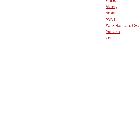
viajes
Victory
Voxan
Vyrus
Walz Hardcore Cycl
Yamaha
Zero