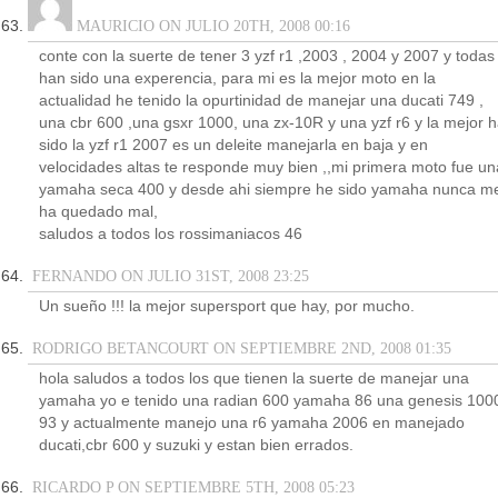
MAURICIO ON JULIO 20TH, 2008 00:16
conte con la suerte de tener 3 yzf r1 ,2003 , 2004 y 2007 y todas
han sido una experencia, para mi es la mejor moto en la
actualidad he tenido la opurtinidad de manejar una ducati 749 ,
una cbr 600 ,una gsxr 1000, una zx-10R y una yzf r6 y la mejor 
sido la yzf r1 2007 es un deleite manejarla en baja y en
velocidades altas te responde muy bien ,,mi primera moto fue un
yamaha seca 400 y desde ahi siempre he sido yamaha nunca m
ha quedado mal,
saludos a todos los rossimaniacos 46
FERNANDO ON JULIO 31ST, 2008 23:25
Un sueño !!! la mejor supersport que hay, por mucho.
RODRIGO BETANCOURT ON SEPTIEMBRE 2ND, 2008 01:35
hola saludos a todos los que tienen la suerte de manejar una
yamaha yo e tenido una radian 600 yamaha 86 una genesis 100
93 y actualmente manejo una r6 yamaha 2006 en manejado
ducati,cbr 600 y suzuki y estan bien errados.
RICARDO P ON SEPTIEMBRE 5TH, 2008 05:23