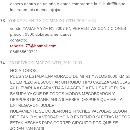
espero dentro de un año o antes comprarme la r1 buffffffff que
locura en mis manos ajjajaaj
YORKY FUENTES ON MARZO 17TH, 2010 03:33
vendo YAMAHA YZF R1 2007 EN PERFECTAS CONDICIONES
precio : 9500 dolares americanos
contacto:
tenesis_77@hotmail.com
054958620721
DB DRIVE ON MARZO 24TH, 2010 21:00
HOLA TODOS
PUES YO ESTABA ENAMORADO DE MI R1 Y A LOS 9000 KM S
LE EMPEZO A ESCUCHAR UN RUIDO TIPO CABEZA VALVULAS
AL LLEVARLA A GARANTIA A LA AGENCIA EN USA FUE PURA
BASURA YA QUE DE TODOS MODOS MECOBRARON Y
DESPUES DE MANEJARLA 6 MESES DESPUES QUE ME LA
ENTREGARON: JODER!
NUEVAMENTE SE DOBLARON 2 PINCHES VALVULAS SEGUN
DE TITANIO ::LA VERDAD YO NO ENTIENDO SI ESTAS MOTOS
ESTAN HECHAS PARA CORRER CIRCUITO POR QUE SE
JODEN TAN FACIL