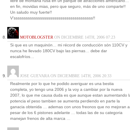
libre de montaña rusa en un parque de atracciones americano…
en fin, movidas mias, pero que seguro, más de uno comparte!!
Un saludo muy fuerte!!
V’sssssssssssssssssssssssssssssssssssssss!!
MOTOBLOGSTER
ON DICIEMBRE 14TH, 2006 07:23
Si que es un maquinón… mi récord de conducción són 110CV y
nunca he llevado 180CV bajo las piernas… debe dar
escalofríos…
JOSE GUEVARA ON DICIEMBRE 14TH, 2006 20:33
Realmente por lo que he podido averiguar es una bestia
completa, yo tengo una 2006 y la voy a cambiar por la nueva
2007, lo que me causa duda es que aunque estan aumentando l
potencia el peso tambien se aumenta perdiendo en parte la
ganacia obtenida … ademas con unos freonos que no mejoran a
pesar de los 6 pistones adelante … todas las de su categoria
manejan frenos de alta marca …