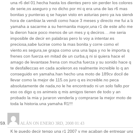
una r6 del 01.hecha hasta los dientes pero sin perder los colores
de serie,os aseguro y no dicho por mi q era una de las r6 mas
bonitas y punteras q se hayan visto en asturias pero ya iva siend
hora de cambiar.la vendi como hace 3 meses y directo me fui a l
yamaha a sacarme a su hermanita mayor,una r1 de este año me
la dieron hace poco menos de un mes.y q deciros….me seria
imposible de decir en palabras pero lo voy a intentar.es
preciosa,sabe lucirse como la mas bonita y corre como el
viento.es segura,se grapa como una una lapa y no le importa q
frenes con fuerza en mitad de un curba,q ni si quiera hace el
amago de levantase.frena con mucha fuerza y su sonido hace q
te desfalleccas en cada aceleron.es realmente increible lo q an
conseguido en yamaha.han hecho una moto de 189cv docil de
llevar como la mejor de 115.os juro q es increible.no peca
absolutamente de nada,no le he encontrado ni un solo fallo.por
eso os digo q os animeis q mis amigos tienen de todo y an
probado la mia y juraron venderla y comprarse la mejor moto de
toda la historia.una yamaha R1!!!
ALÁN ON ENERO 3RD, 2008 01:43
K le puedo decir tengo una r1 2007 y me acaban de entregar un