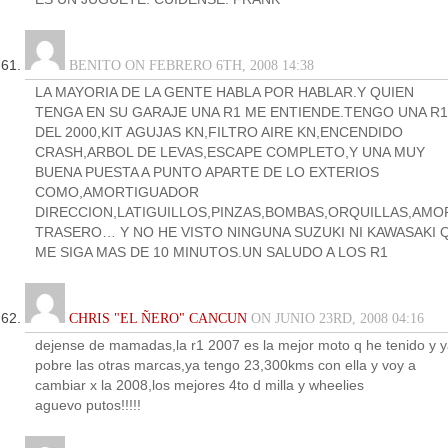
BENITO ON FEBRERO 6TH, 2008 14:38
LA MAYORIA DE LA GENTE HABLA POR HABLAR.Y QUIEN
TENGA EN SU GARAJE UNA R1 ME ENTIENDE.TENGO UNA R1
DEL 2000,KIT AGUJAS KN,FILTRO AIRE KN,ENCENDIDO
CRASH,ARBOL DE LEVAS,ESCAPE COMPLETO,Y UNA MUY
BUENA PUESTA A PUNTO APARTE DE LO EXTERIOS
COMO,AMORTIGUADOR
DIRECCION,LATIGUILLOS,PINZAS,BOMBAS,ORQUILLAS,AMO
TRASERO… Y NO HE VISTO NINGUNA SUZUKI NI KAWASAKI 
ME SIGA MAS DE 10 MINUTOS.UN SALUDO A LOS R1
CHRIS "EL ÑERO" CANCUN
ON JUNIO 23RD, 2008 04:16
dejense de mamadas,la r1 2007 es la mejor moto q he tenido y 
pobre las otras marcas,ya tengo 23,300kms con ella y voy a
cambiar x la 2008,los mejores 4to d milla y wheelies
aguevo putos!!!!!