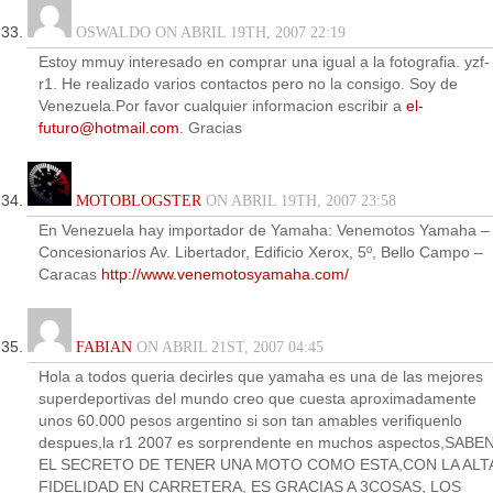
OSWALDO ON ABRIL 19TH, 2007 22:19
Estoy mmuy interesado en comprar una igual a la fotografia. yzf-
r1. He realizado varios contactos pero no la consigo. Soy de
Venezuela.Por favor cualquier informacion escribir a
el-
futuro@hotmail.com
. Gracias
MOTOBLOGSTER
ON ABRIL 19TH, 2007 23:58
En Venezuela hay importador de Yamaha: Venemotos Yamaha –
Concesionarios Av. Libertador, Edificio Xerox, 5º, Bello Campo –
Caracas
http://www.venemotosyamaha.com/
FABIAN
ON ABRIL 21ST, 2007 04:45
Hola a todos queria decirles que yamaha es una de las mejores
superdeportivas del mundo creo que cuesta aproximadamente
unos 60.000 pesos argentino si son tan amables verifiquenlo
despues,la r1 2007 es sorprendente en muchos aspectos,SABE
EL SECRETO DE TENER UNA MOTO COMO ESTA,CON LA ALT
FIDELIDAD EN CARRETERA, ES GRACIAS A 3COSAS, LOS