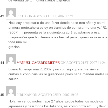
de verdad de tu montura.adios pajilleros
PICHA ON AGOSTO 15TH, 2007 17:49
Hola,soy propietario de una fazer desde hace tres años y es mi
primera moto,ahora estoy en tramites de comprarme una yzf R1
(2007),mi pregunta es la siguiente:¿sabré adaptarme a esa
maquina?se que la diferencia es bestial pero…quien se resiste a
toda una mil.
gracias..
MANUEL CACERES MEDEZ
ON AGOSTO 21ST, 2007 14:24
bueno llo tengo una r1 2007 y no con sigo que entre vien en
curbas si cono cais las re gulaciones pues nada mandar melas u
saludo
PIRUKAN ON AGOSTO 23RD, 2007 19:05
Hola, yo vendo motos hace 27 años, probe todos los modelos
japoneses y casi todos los italianos, asi como bmw etc … y llevo