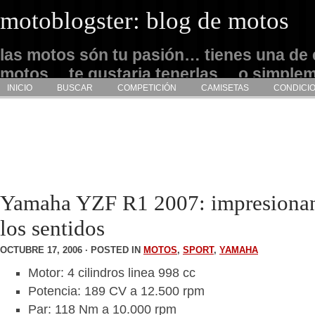
motoblogster: blog de motos
las motos són tu pasión… tienes una de 
motos… te gustaria tenerlas… o simple
INICIO
BUSCAR
COMPETICIÓN
CAMISETAS
CONDICI
admirarlas… este es tu sitio
Yamaha YZF R1 2007: impresionan
los sentidos
OCTUBRE 17, 2006 · POSTED IN
MOTOS
,
SPORT
,
YAMAHA
Motor: 4 cilindros linea 998 cc
Potencia: 189 CV a 12.500 rpm
Par: 118 Nm a 10.000 rpm