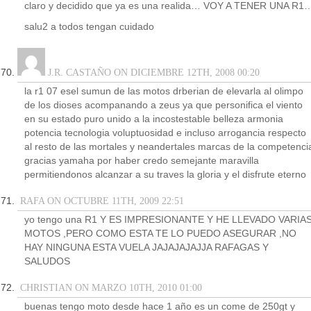
claro y decidido que ya es una realida… VOY A TENER UNA R1
salu2 a todos tengan cuidado
J.R. CASTAÑO ON DICIEMBRE 12TH, 2008 00:20
la r1 07 esel sumun de las motos drberian de elevarla al olimpo
de los dioses acompanando a zeus ya que personifica el viento
en su estado puro unido a la incostestable belleza armonia
potencia tecnologia voluptuosidad e incluso arrogancia respecto
al resto de las mortales y neandertales marcas de la competenci
gracias yamaha por haber credo semejante maravilla
permitiendonos alcanzar a su traves la gloria y el disfrute eterno
RAFA ON OCTUBRE 11TH, 2009 22:51
yo tengo una R1 Y ES IMPRESIONANTE Y HE LLEVADO VARIA
MOTOS ,PERO COMO ESTA TE LO PUEDO ASEGURAR ,NO
HAY NINGUNA ESTA VUELA JAJAJAJAJJA RAFAGAS Y
SALUDOS
CHRISTIAN ON MARZO 10TH, 2010 01:00
buenas tengo moto desde hace 1 año es un come de 250gt y