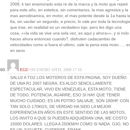
2008, k tan enamorado esta re de la marca y la moto que repeti
para este año, en estetica, sin comentarios, la mas agresiva y la
mas aerodinamica, en motor, el mas potente desde la 1a hasta l
6a, sin vacilar un segundo, e precio, lo vale por toda la tecnologi
que trae, en realidad es un verdadero lujo, pero les digo una
cosa, «»la vida se vive una sola vez, es aqui y ahora»», y si nolo
haces ahora entonces cuando?, disfruten cadacambio de
velocidades como si fuera el ultimo, vale la pena esta moto….. e
en serio
EGU
ON ENERO 10TH, 2008 17:16
SALU2 A TO2 LOS MOTEROS DE ESTA PAGINA, SOY DUEÑO
DE UNA R1 2007 NEGRA, ES ALGO SENCILLAMENTE
ESPECTACULAR, VIVO EN VENEZUELA, ESTA MOTO, TIENE
DE TODO, POTENCIA, AGARRE, ESO SI HAY QUE TENER
MUCHO CUIDADO, ES UN POTRO SALVAJE, SON 180HP, CON
TAN SOLO 170KGS, DE VERDAD HA SIDO LA MEJOR
EXPERIENCIA EN AÑOS EN ESTE SENTIDO DE LAS MOTOS,
LOS INVITO A QUE SI PUEDEN ADQUIERAN UNA, ME COSTO
15000 DOLARES. LLEGA A 250KM/H COMO SI NADA. OJO, NO
ES UN JUGUETE. CUIDENSE. FRANK