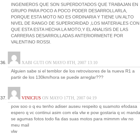
INGENIEROS QUE SON SUPERDOTADOS QUE TRABAJAN EN
GRUPO PARA POCO A POCO PODER DESARROLLARLA,
PORQUE ESTA MOTO NO ES ORDINARIA Y TIENE UN ALTO
NIVEL DE RANGO DE SUPERIORIDAD ,LOS MATERIALES CON
QUE ESTA ESTA HECHA LA MOTO,Y EL ANALISIS DE LAS
CARRERAS DESARROLLADAS ANTERIORMENTE POR
VALENTINO ROSSI.
XABI GUTI ON MAYO 8TH, 2007 13:10
Alguien sabe si el temblor de los retrovisores de la nueva R1 a
partir de los 130km/hora se puede arreglar???
VINICIUS
ON MAYO 17TH, 2007 04:19
pow soo o q eu tenho adiser auseu respeito q suamoto efodasa
espero q vc continui asim com ela vlw e pow gostaria q vc mand
se agumas fotos todo fia das suas motos para mimmm vlw no
meu mail
vlw