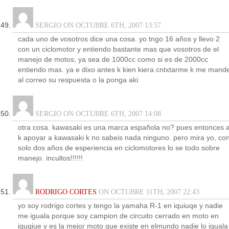
SERGIO ON OCTUBRE 6TH, 2007 13:57
cada uno de vosotros dice una cosa. yo tngo 16 años y llevo 2
con un ciclomotor y entiendo bastante mas que vosotros de el
manejo de motos, ya sea de 1000cc como si es de 2000cc
entiendo mas. ya e dixo antes k kien kiera cntxtarme k me mand
al correo su respuesta o la ponga aki
SERGIO ON OCTUBRE 6TH, 2007 14:08
otra cosa. kawasaki es una marca española no? pues entonces a
k apoyar a kawasaki k no sabeis nada ninguno. pero mira yo, co
solo dos años de esperiencia en ciclomotores lo se todo sobre
manejo. incultos!!!!!!
RODRIGO CORTES
ON OCTUBRE 11TH, 2007 22:43
yo soy rodrigo cortes y tengo la yamaha R-1 en iquiuqe y nadie
me iguala porque soy campion de circuito cerrado en moto en
iquqiue y es la mejor moto que existe en elmundo nadie lo iguala