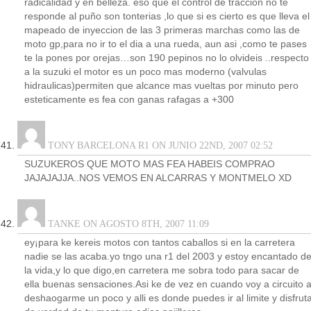
radicalidad y en belleza. eso que el control de traccion no te
responde al puño son tonterias ,lo que si es cierto es que lleva el
mapeado de inyeccion de las 3 primeras marchas como las de
moto gp,para no ir to el dia a una rueda, aun asi ,como te pases
te la pones por orejas…son 190 pepinos no lo olvideis ..respecto
a la suzuki el motor es un poco mas moderno (valvulas
hidraulicas)permiten que alcance mas vueltas por minuto pero
esteticamente es fea con ganas rafagas a +300
TONY BARCELONA R1 ON JUNIO 22ND, 2007 02:52
SUZUKEROS QUE MOTO MAS FEA HABEIS COMPRAO
JAJAJAJJA..NOS VEMOS EN ALCARRAS Y MONTMELO XD
TANKE ON AGOSTO 8TH, 2007 11:09
ey¡para ke kereis motos con tantos caballos si en la carretera
nadie se las acaba.yo tngo una r1 del 2003 y estoy encantado d
la vida,y lo que digo,en carretera me sobra todo para sacar de
ella buenas sensaciones.Asi ke de vez en cuando voy a circuito 
deshaogarme un poco y alli es donde puedes ir al limite y disfrut