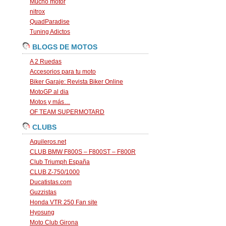
Mucho motor
nitrox
QuadParadise
Tuning Adictos
BLOGS DE MOTOS
A 2 Ruedas
Accesorios para tu moto
Biker Garaje: Revista Biker Online
MotoGP al dia
Motos y más…
OF TEAM SUPERMOTARD
CLUBS
Aquileros.net
CLUB BMW F800S – F800ST – F800R
Club Triumph España
CLUB Z-750/1000
Ducatistas.com
Guzzistas
Honda VTR 250 Fan site
Hyosung
Moto Club Girona