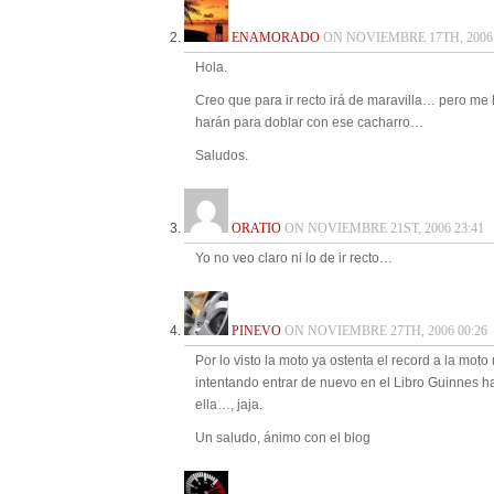
ENAMORADO
ON NOVIEMBRE 17TH, 2006 
Hola.
Creo que para ir recto irá de maravilla… pero m
harán para doblar con ese cacharro…
Saludos.
ORATIO
ON NOVIEMBRE 21ST, 2006 23:41
Yo no veo claro ni lo de ir recto…
PINEVO
ON NOVIEMBRE 27TH, 2006 00:26
Por lo visto la moto ya ostenta el record a la mot
intentando entrar de nuevo en el Libro Guinnes h
ella…, jaja.
Un saludo, ánimo con el blog