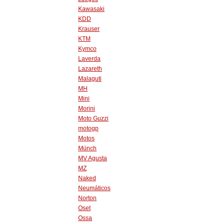
Kawasaki
KDD
Krauser
KTM
Kymco
Laverda
Lazareth
Malaguti
MH
Mini
Morini
Moto Guzzi
motogp
Motos
Münch
MV Agusta
MZ
Naked
Neumáticos
Norton
Oset
Ossa