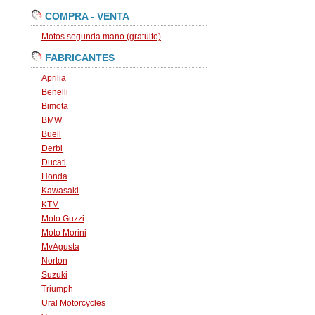
COMPRA - VENTA
Motos segunda mano (gratuito)
FABRICANTES
Aprilia
Benelli
Bimota
BMW
Buell
Derbi
Ducati
Honda
Kawasaki
KTM
Moto Guzzi
Moto Morini
MvAgusta
Norton
Suzuki
Triumph
Ural Motorcycles