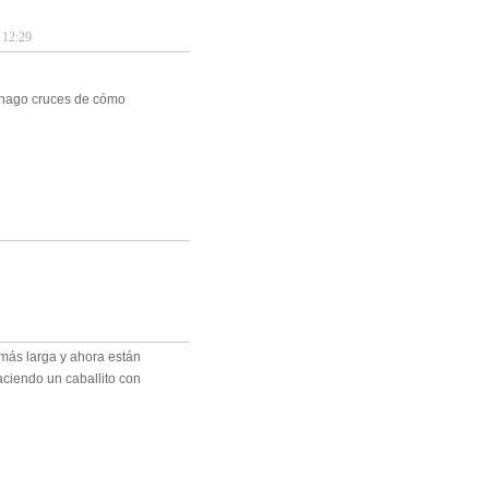
12:29
e hago cruces de cómo
o más larga y ahora están
aciendo un caballito con