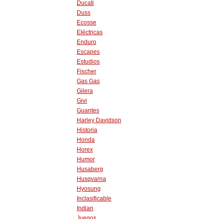
Ducati
Duss
Ecosse
Eléctricas
Enduro
Escapes
Estudios
Fischer
Gas Gas
Gilera
Givi
Guantes
Harley Davidson
Historia
Honda
Horex
Humor
Husaberg
Husqvarna
Hyosung
Inclasificable
Indian
Juegos