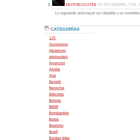
MOTOBLOGSTER
ON NOVIEMBRE 27TH, 20
Lo siguiente será hacer un caballito y un inverti
CATEGORÍAS
125
Accesorios
Akrapovic
alpinestars
Anuncios
Aprilia
Arai
Benelli
Bennche
Bibicleta
Bimota
BMW
Bombardier
Botas
Brammo
Buell
Bunker-trike