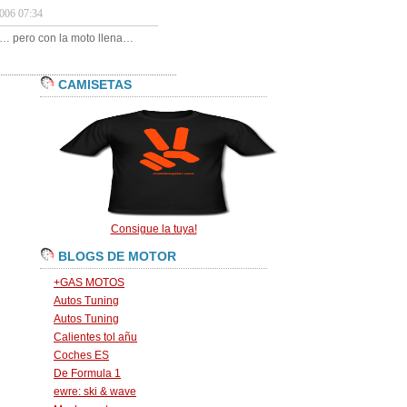
06 07:34
do… pero con la moto llena…
CAMISETAS
Consigue la tuya!
BLOGS DE MOTOR
+GAS MOTOS
Autos Tuning
Autos Tuning
Calientes tol añu
Coches ES
De Formula 1
ewre: ski & wave