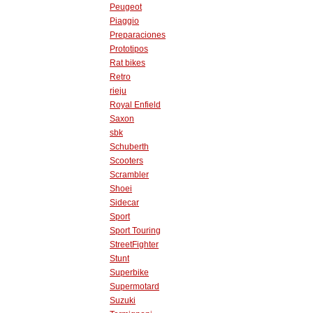
Peugeot
Piaggio
Preparaciones
Prototipos
Rat bikes
Retro
rieju
Royal Enfield
Saxon
sbk
Schuberth
Scooters
Scrambler
Shoei
Sidecar
Sport
Sport Touring
StreetFighter
Stunt
Superbike
Supermotard
Suzuki