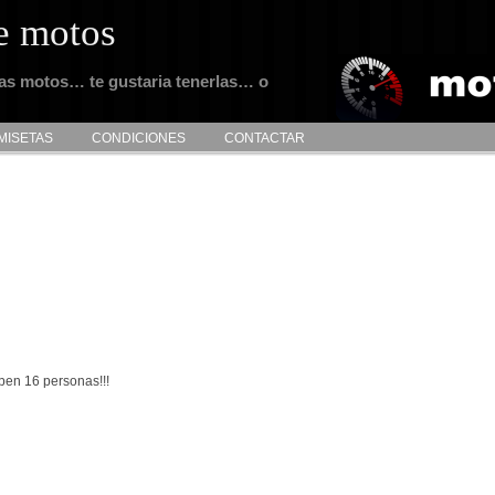
e motos
tas motos… te gustaria tenerlas… o
MISETAS
CONDICIONES
CONTACTAR
en 16 personas!!!