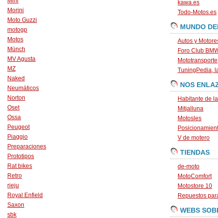
Mini
kawa.es
Morini
Todo-Motos.es
Moto Guzzi
MUNDO DE
motogp
Motos
Autos y Motore
Münch
Foro Club BM
MV Agusta
Mototransporte
MZ
TuningPedia, la
Naked
NOS ENLA
Neumáticos
Norton
Habitante de l
Oset
Mitjalluna
Ossa
Motosles
Peugeot
Posicionamien
Piaggio
V de motero
Preparaciones
TIENDAS
Prototipos
Rat bikes
de-moto
Retro
MotoComfort
rieju
Motostore 10
Royal Enfield
Repuestos para
Saxon
WEBS SOB
sbk