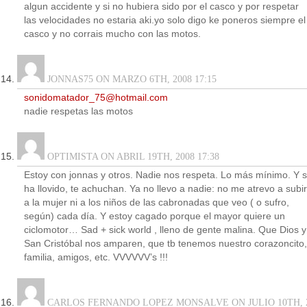
algun accidente y si no hubiera sido por el casco y por respetar
las velocidades no estaria aki.yo solo digo ke poneros siempre el
casco y no corrais mucho con las motos.
JONNAS75 ON MARZO 6TH, 2008 17:15
sonidomatador_75@hotmail.com
nadie respetas las motos
OPTIMISTA ON ABRIL 19TH, 2008 17:38
Estoy con jonnas y otros. Nadie nos respeta. Lo más mínimo. Y s
ha llovido, te achuchan. Ya no llevo a nadie: no me atrevo a subir
a la mujer ni a los niños de las cabronadas que veo ( o sufro,
según) cada día. Y estoy cagado porque el mayor quiere un
ciclomotor… Sad + sick world , lleno de gente malina. Que Dios y
San Cristóbal nos amparen, que tb tenemos nuestro corazoncito,
familia, amigos, etc. VVVVVV’s !!!
CARLOS FERNANDO LOPEZ MONSALVE ON JULIO 10TH, 