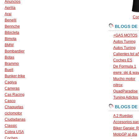
Anuncios
Aprilia
Arai
Con
Benelli
BLOGS DE
Bennche
Bibicleta
+GAS MOTOS
Bimota
Autos Tuning
BMW
Autos Tuning
Bombardier
Calientes tol a
Botas
Coches ES
Brammo
De Formula 1
Buell
ewre: ski & wa
Bunker-trike
Mucho motor
Cagiva
nitrox
Carreras
QuadParadise
Cas Racing
Tuning Adictos
Casco
BLOGS DE
Chaquetas
ciclomotor
A 2 Ruedas
Ciudadanas
Accesorios par
Classic
Biker Garaje: R
Cobra USA
MotoGP al dia
Coches