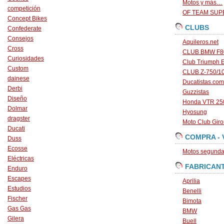
Motos y más…
competición
OF TEAM SU
Concept Bikes
CLUBS
Confederate
Consejos
Aquileros.net
Cross
CLUB BMW F80
Curiosidades
Club Triumph 
Custom
CLUB Z-750/1
dainese
Ducatistas.com
Derbi
Guzzistas
Diseño
Honda VTR 250
Dolmar
Hyosung
dragster
Moto Club Gir
Ducati
COMPRA - 
Duss
Ecosse
Motos segunda 
Eléctricas
FABRICAN
Enduro
Escapes
Aprilia
Estudios
Benelli
Fischer
Bimota
Gas Gas
BMW
Gilera
Buell