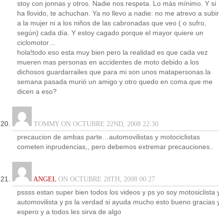
stoy con jonnas y otros. Nadie nos respeta. Lo más mínimo. Y si
ha llovido, te achuchan. Ya no llevo a nadie: no me atrevo a subir
a la mujer ni a los niños de las cabronadas que veo ( o sufro,
según) cada día. Y estoy cagado porque el mayor quiere un
ciclomotor…
hola!todo eso esta muy bien pero la realidad es que cada vez
mueren mas personas en accidentes de moto debido a los
dichosos guardarrailes que para mi son unos matapersonas.la
semana pasada murió un amigo y otro quedo en coma.que me
dicen a eso?
TOMMY ON OCTUBRE 22ND, 2008 22:30
precaucion de ambas parte…automovilistas y motociclistas
cometen inprudencias,, pero debemos extremar precauciones..
ANGEL
ON OCTUBRE 28TH, 2008 00:27
pssss estan super bien todos los videos y ps yo soy motosiclista 
automovilista y ps la verdad si ayuda mucho esto bueno gracias 
espero y a todos les sirva de algo