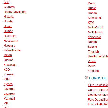
Givi
Derbi
Guantes
Ducati
Harley Davidson
Honda
Historia
Kawasaki
Honda
KTM
Horex
Moto Guzzi
Humor
Moto Morini
Husaberg
MvAgusta
Husqvarna
Norton
Hyosung
Suzuki
Inclasificable
Triumph
Indian
Ural Motorcycl
Juegos
Voxan
Kawasaki
Vyrus
KDD
Yamaha
Krauser
FOROS DE
KTM
Kymco
Club Kawasaky
Laverda
Custom Intrude
Lazareth
Debate de Mot
Malaguti
Foro Deauville
MH
Foro YAMAHA