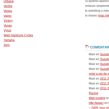
Si quieres aparec
Urbana
enlaces simpleme
Vectrix
tu web/blog y má
Vespa
lo mismo (
más inf
viajes
Victory
Voxan
Vyrus
Walz Hardcore Cycles
Yamaha
Zero
COMENTAR
Maxi
en
Suzuk
Maxi
en
Suzuk
Maxi
en
Suzuki
Maxi
en
Suzuki
volar a ras de 
Maxi
en
2011 
Maxi
en
2011 
Maxi
en
2011 
Racing
Web hosting
e
http://www./
en
– 2009: muy or