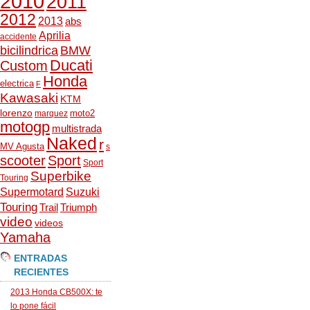
2010
2011
2012
2013
abs
Aprilia
accidente
bicilindrica
BMW
Ducati
Custom
Honda
electrica
F
Kawasaki
KTM
lorenzo
moto2
marquez
motogp
multistrada
Naked
r
MV Agusta
s
scooter
Sport
Sport
Superbike
Touring
Supermotard
Suzuki
Touring
Trail
Triumph
video
videos
Yamaha
ENTRADAS
RECIENTES
2013 Honda CB500X: te
lo pone fácil