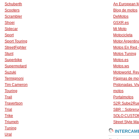
Schuberth
An European M
Scooters
Blog de motos
Scrambler
DeMotos
Shoei
GSXR.es
Sidecar
Mi Moto
Sport
Motocicleta
Sport Touring
Motor Argentin
StreetFighter
Motos En Red 
Stunt
Motos Tuning
Superbike
Motos.es
Supermotard
Motos.ws
Suzuki
Motoworld. Revi
Termignoni
Páginas de mo
Tim Cameron
Pistonadas. Vi
Touring
motos
Trail
Portalmotos
Travertson
S2R Sube2Ru
Trial
SBR :: Sobrer
Trike
SOLO CUSTO
Triumph
Street Style Ma
Tuning
INTERCAM
Ural