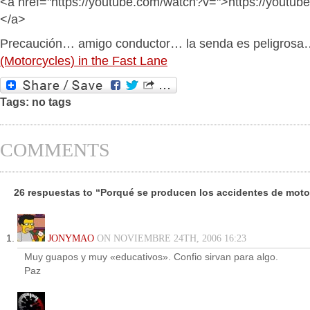
<a href="https://youtube.com/watch?v=">https://youtu
</a>
Precaución… amigo conductor… la senda es peligros
(Motorcycles) in the Fast Lane
Tags: no tags
COMMENTS
26 respuestas to “Porqué se producen los accidentes de mot
JONYMAO
ON NOVIEMBRE 24TH, 2006 16:23
Muy guapos y muy «educativos». Confio sirvan para algo.
Paz