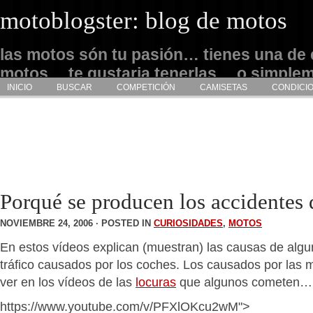
motoblogster: blog de motos
las motos són tu pasión… tienes una de 
motos… te gustaria tenerlas… o simple
INICIO
BUSCAR
COMPETICIÓN
CAMISETAS
CONDICI
admirarlas… este es tu sitio
Porqué se producen los accidente
NOVIEMBRE 24, 2006 · POSTED IN
CURIOSIDADES
,
MOTOS
En estos vídeos explican (muestran) las causas de alg
tráfico causados por los coches. Los causados por las 
ver en los vídeos de las
locuras
que algunos cometen…
https://www.youtube.com/v/PFXlOKcu2wM">