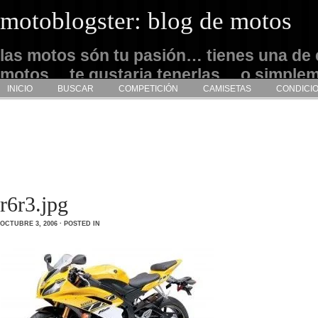
motoblogster: blog de motos
las motos són tu pasión… tienes una de 
motos… te gustaria tenerlas… o simple
INICIO
BUSCAR
COMPETICIÓN
CAMISETAS
CONDICI
admirarlas… este es tu sitio
r6r3.jpg
OCTUBRE 3, 2006 · POSTED IN