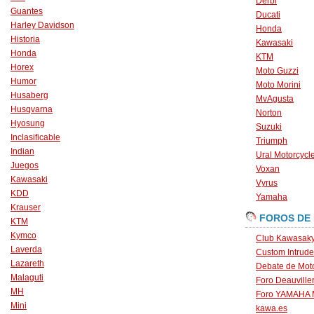
Derbi
Guantes
Ducati
Harley Davidson
Honda
Historia
Kawasaki
Honda
KTM
Horex
Moto Guzzi
Humor
Moto Morini
Husaberg
MvAgusta
Husqvarna
Norton
Hyosung
Suzuki
Inclasificable
Triumph
Indian
Ural Motorcycl
Juegos
Voxan
Kawasaki
Vyrus
KDD
Yamaha
Krauser
FOROS DE
KTM
Kymco
Club Kawasaky
Laverda
Custom Intrude
Lazareth
Debate de Mot
Malaguti
Foro Deauville
MH
Foro YAMAHA
Mini
kawa.es