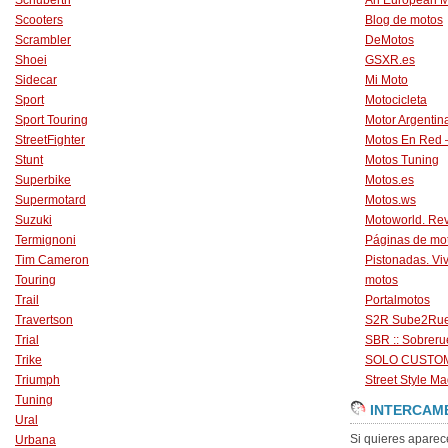
Schuberth
An European M
Scooters
Blog de motos
Scrambler
DeMotos
Shoei
GSXR.es
Sidecar
Mi Moto
Sport
Motocicleta
Sport Touring
Motor Argentin
StreetFighter
Motos En Red 
Stunt
Motos Tuning
Superbike
Motos.es
Supermotard
Motos.ws
Suzuki
Motoworld. Revi
Termignoni
Páginas de mo
Tim Cameron
Pistonadas. Vi
Touring
motos
Trail
Portalmotos
Travertson
S2R Sube2Ru
Trial
SBR :: Sobrer
Trike
SOLO CUSTO
Triumph
Street Style Ma
Tuning
INTERCAM
Ural
Si quieres aparec
Urbana