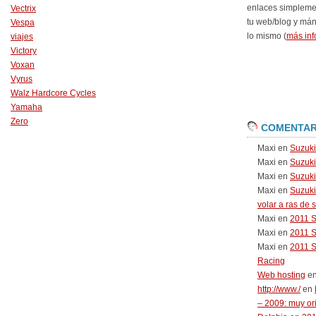
enlaces simpleme
Vectrix
tu web/blog y má
Vespa
lo mismo (
más inf
viajes
Victory
Voxan
Vyrus
Walz Hardcore Cycles
Yamaha
Zero
COMENTAR
Maxi
en
Suzuk
Maxi
en
Suzuk
Maxi
en
Suzuki
Maxi
en
Suzuki
volar a ras de 
Maxi
en
2011 
Maxi
en
2011 
Maxi
en
2011 
Racing
Web hosting
e
http://www./
en
– 2009: muy or