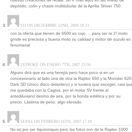
nuevas creaciones de Noale; sin ir más lejos en las líneas de
depósito, colín y chasis multitubular de la Aprilia Shiver 750.
YO ON DICIEMBRE 22ND, 2006 18:21
con la oferta que tienen de 6500 es cojo…. para ser la 1º moto
grnde es preciosa y buena moto su calidad y motor de suzuki es
fenomenal
2STROKE ON ENERO 7TH, 2007 23:56
Alguno dirá que es una herejía pero hace poco vi en un
concesionario al lado una de otra la Raptor 650 y la Monster 620
Dark SD (único disco delantero) y si tuviera que escoger, casi qu
me quedaba con la Cagiva, por el motor SV frente al
antediluviano desmo de aire, por la bonita estética y por su
precio. Lástima de peso, algo elevado.
SEPAS ON FEBRERO 16TH, 2007 17:18
No es por ser tiquismiquis pero las fotos son de la Raptor 1000