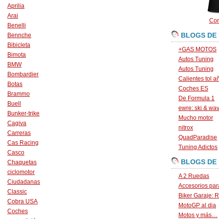
Aprilia
Arai
Con
Benelli
BLOGS DE
Bennche
Bibicleta
+GAS MOTOS
Bimota
Autos Tuning
BMW
Autos Tuning
Bombardier
Calientes tol a
Botas
Coches ES
Brammo
De Formula 1
Buell
ewre: ski & wa
Bunker-trike
Mucho motor
Cagiva
nitrox
Carreras
QuadParadise
Cas Racing
Tuning Adictos
Casco
BLOGS DE
Chaquetas
ciclomotor
A 2 Ruedas
Ciudadanas
Accesorios par
Classic
Biker Garaje: R
Cobra USA
MotoGP al dia
Coches
Motos y más…