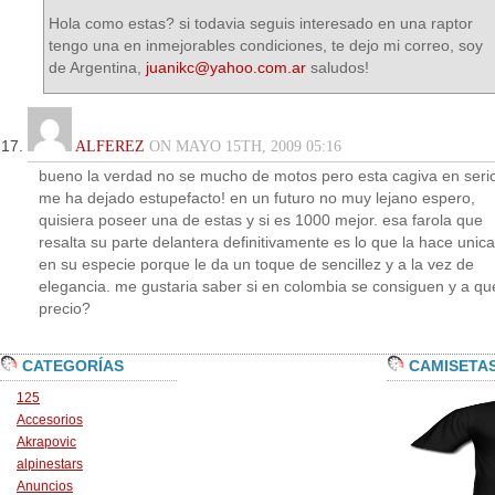
Hola como estas? si todavia seguis interesado en una raptor
tengo una en inmejorables condiciones, te dejo mi correo, soy
de Argentina,
juanikc@yahoo.com.ar
saludos!
ALFEREZ
ON MAYO 15TH, 2009 05:16
bueno la verdad no se mucho de motos pero esta cagiva en seri
me ha dejado estupefacto! en un futuro no muy lejano espero,
quisiera poseer una de estas y si es 1000 mejor. esa farola que
resalta su parte delantera definitivamente es lo que la hace unica
en su especie porque le da un toque de sencillez y a la vez de
elegancia. me gustaria saber si en colombia se consiguen y a qu
precio?
CATEGORÍAS
CAMISETA
125
Accesorios
Akrapovic
alpinestars
Anuncios