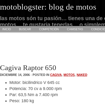
motoblogster: blog de motos
las motos són tu pasión… tienes una de 
motos… te gustaria tenerlas… o simple
INICIO
BUSCAR
COMPETICIÓN
CAMISETAS
CONDICI
admirarlas… este es tu sitio
Cagiva Raptor 650
DICIEMBRE 14, 2006 · POSTED IN
CAGIVA
,
MOTOS
,
NAKED
Motor: bicilindrico V 645 cc
Potencia: 70 cv a 9.000 rpm
Par: 63,5 Nm a 7.400 rpm
Peso: 180 kg