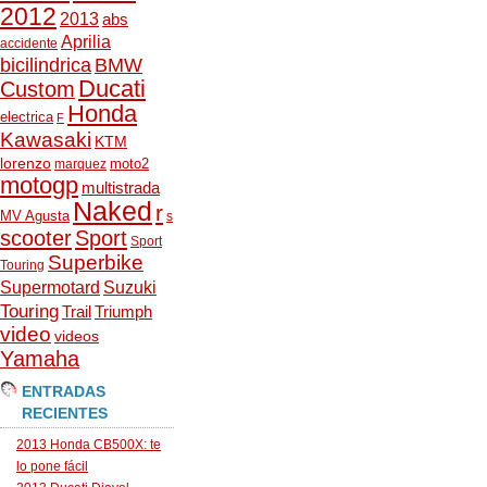
2012
2013
abs
Aprilia
accidente
bicilindrica
BMW
Ducati
Custom
Honda
electrica
F
Kawasaki
KTM
lorenzo
moto2
marquez
motogp
multistrada
Naked
r
MV Agusta
s
scooter
Sport
Sport
Superbike
Touring
Supermotard
Suzuki
Touring
Trail
Triumph
video
videos
Yamaha
ENTRADAS
RECIENTES
2013 Honda CB500X: te
lo pone fácil