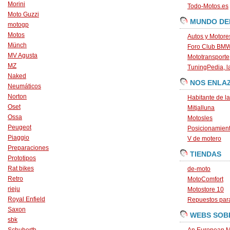
Morini
Todo-Motos.es
Moto Guzzi
MUNDO DE
motogp
Motos
Autos y Motore
Münch
Foro Club BM
MV Agusta
Mototransporte
MZ
TuningPedia, la
Naked
NOS ENLA
Neumáticos
Norton
Habitante de l
Oset
Mitjalluna
Ossa
Motosles
Peugeot
Posicionamien
Piaggio
V de motero
Preparaciones
TIENDAS
Prototipos
Rat bikes
de-moto
Retro
MotoComfort
rieju
Motostore 10
Royal Enfield
Repuestos para
Saxon
WEBS SOB
sbk