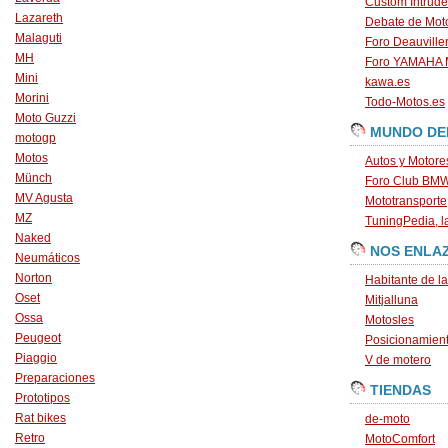
Custom Intrude
Lazareth
Debate de Mot
Malaguti
Foro Deauville
MH
Foro YAMAHA
Mini
kawa.es
Morini
Todo-Motos.es
Moto Guzzi
MUNDO DE
motogp
Motos
Autos y Motore
Münch
Foro Club BM
MV Agusta
Mototransporte
MZ
TuningPedia, la
Naked
NOS ENLA
Neumáticos
Norton
Habitante de l
Oset
Mitjalluna
Ossa
Motosles
Peugeot
Posicionamien
Piaggio
V de motero
Preparaciones
TIENDAS
Prototipos
Rat bikes
de-moto
Retro
MotoComfort