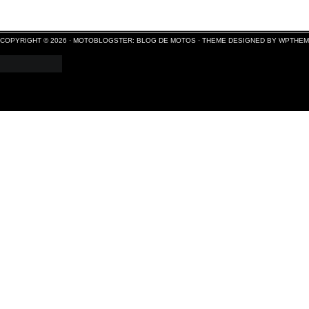
COPYRIGHT © 2026 ·
MOTOBLOGSTER: BLOG DE MOTOS
·
THEME DESIGNED BY WPTHE