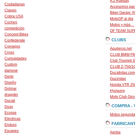
A 2 Ruedas
Ciudadanas
Accesorios par
Classic
Biker Garaje: R
Cobra USA
MotoGP al dia
Coches
Motos y más…
competición
OF TEAM SU
Concept Bikes
CLUBS
Confederate
Consejos
Aquileros.net
Cross
CLUB BMW F80
Curiosidades
Club Triumph 
Custom
CLUB Z-750/1
dainese
Ducatistas.com
Derbi
Guzzistas
Diseño
Honda VTR 250
Dolmar
Hyosung
dragster
Moto Club Gir
Ducati
COMPRA - 
Duss
Ecosse
Motos segunda 
Eléctricas
FABRICAN
Enduro
Escapes
Aprilia