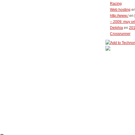
Racing
Web hosting
e
http://www./
en
– 2009: muy or
Delphia
en
20
Crossrunner