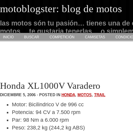
motoblogster: blog de motos
las motos són tu pasión… tienes una de 
motos… te gustaria tenerlas… o simple
INICIO
BUSCAR
COMPETICIÓN
CAMISETAS
CONDICI
admirarlas… este es tu sitio
Honda XL1000V Varadero
DICIEMBRE 5, 2006 · POSTED IN
HONDA
,
MOTOS
,
TRAIL
Motor: Bicilindrico V de 996 cc
Potencia: 94 CV a 7.500 rpm
Par: 98 Nm a 6.000 rpm
Peso: 238,2 kg (244,2 kg ABS)