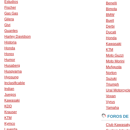
Estudios
Benelli
Fischer
Bimota
Gas Gas
BMW
Gilera
Buell
Givi
Derbi
Guantes
Ducati
Harley Davidson
Honda
Historia
Kawasaki
Honda
KTM
Horex
Moto Guzzi
Humor
Moto Morini
Husaberg
MvAgusta
Husqvarna
Norton
Hyosung
Suzuki
Inclasificable
Triumph
Indian
Ural Motorcycl
Juegos
Voxan
Kawasaki
Vyrus
KDD
Yamaha
Krauser
FOROS DE
KTM
Kymco
Club Kawasaky
Laverda