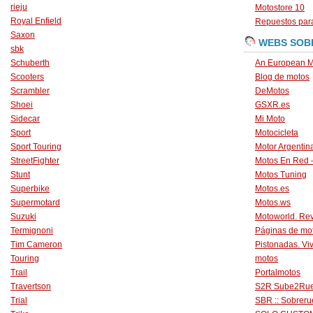
rieju
Motostore 10
Royal Enfield
Repuestos para
Saxon
WEBS SOB
sbk
Schuberth
An European M
Scooters
Blog de motos
Scrambler
DeMotos
Shoei
GSXR.es
Sidecar
Mi Moto
Sport
Motocicleta
Sport Touring
Motor Argentin
StreetFighter
Motos En Red 
Stunt
Motos Tuning
Superbike
Motos.es
Supermotard
Motos.ws
Suzuki
Motoworld. Revi
Termignoni
Páginas de mo
Tim Cameron
Pistonadas. Vi
Touring
motos
Trail
Portalmotos
Travertson
S2R Sube2Ru
Trial
SBR :: Sobrer