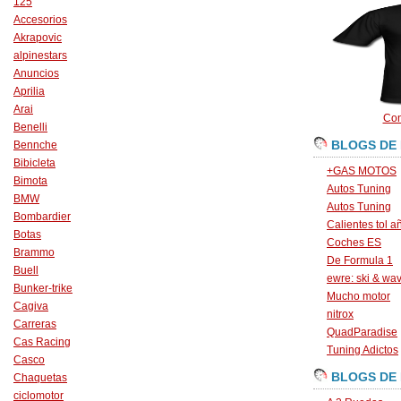
125
Accesorios
Akrapovic
alpinestars
Anuncios
Aprilia
Arai
Con
Benelli
BLOGS DE
Bennche
Bibicleta
+GAS MOTOS
Bimota
Autos Tuning
BMW
Autos Tuning
Bombardier
Calientes tol a
Botas
Coches ES
Brammo
De Formula 1
Buell
ewre: ski & wa
Bunker-trike
Mucho motor
Cagiva
nitrox
Carreras
QuadParadise
Cas Racing
Tuning Adictos
Casco
BLOGS DE
Chaquetas
ciclomotor