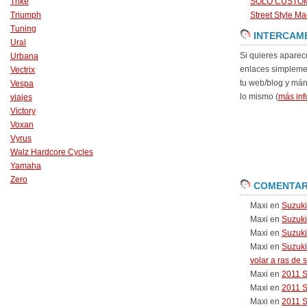
Trike
SOLO CUSTO
Triumph
Street Style Ma
Tuning
INTERCAM
Ural
Si quieres aparec
Urbana
enlaces simpleme
Vectrix
tu web/blog y má
Vespa
lo mismo (
más inf
viajes
Victory
Voxan
Vyrus
Walz Hardcore Cycles
Yamaha
Zero
COMENTAR
Maxi
en
Suzuk
Maxi
en
Suzuk
Maxi
en
Suzuki
Maxi
en
Suzuki
volar a ras de 
Maxi
en
2011 
Maxi
en
2011 
Maxi
en
2011 