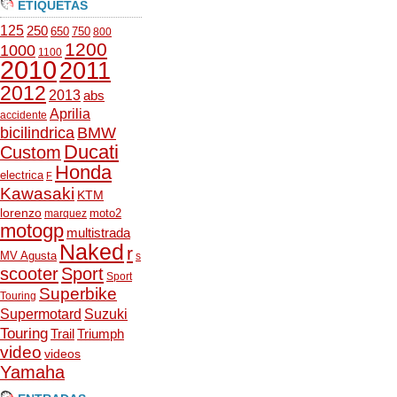
ETIQUETAS
125
250
650
750
800
1200
1000
1100
2010
2011
2012
2013
abs
Aprilia
accidente
bicilindrica
BMW
Ducati
Custom
Honda
electrica
F
Kawasaki
KTM
lorenzo
moto2
marquez
motogp
multistrada
Naked
r
MV Agusta
s
scooter
Sport
Sport
Superbike
Touring
Supermotard
Suzuki
Touring
Trail
Triumph
video
videos
Yamaha