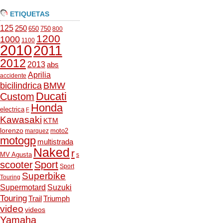
ETIQUETAS
125
250
650
750
800
1200
1000
1100
2010
2011
2012
2013
abs
Aprilia
accidente
bicilindrica
BMW
Ducati
Custom
Honda
electrica
F
Kawasaki
KTM
lorenzo
moto2
marquez
motogp
multistrada
Naked
r
MV Agusta
s
scooter
Sport
Sport
Superbike
Touring
Supermotard
Suzuki
Touring
Trail
Triumph
video
videos
Yamaha