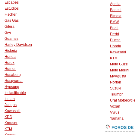
Escapes
Aprilia
Estudios
Benelli
Fischer
Bimota
Gas Gas
BMW
Gilera
Buell
Givi
Derbi
Guantes
Ducati
Harley Davidson
Honda
Historia
Kawasaki
Honda
KTM
Horex
Moto Guzzi
Humor
Moto Morini
Husaberg
MvAgusta
Husqvarna
Norton
Hyosung
Suzuki
Inclasificable
Triumph
Indian
Ural Motorcycl
Juegos
Voxan
Kawasaki
Vyrus
KDD
Yamaha
Krauser
FOROS DE
KTM