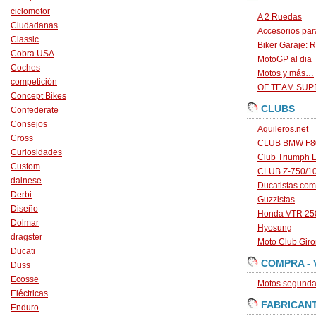
ciclomotor
A 2 Ruedas
Ciudadanas
Accesorios par
Classic
Biker Garaje: R
Cobra USA
MotoGP al dia
Coches
Motos y más…
competición
OF TEAM SU
Concept Bikes
CLUBS
Confederate
Consejos
Aquileros.net
Cross
CLUB BMW F80
Curiosidades
Club Triumph 
Custom
CLUB Z-750/1
dainese
Ducatistas.com
Derbi
Guzzistas
Diseño
Honda VTR 250
Dolmar
Hyosung
dragster
Moto Club Gir
Ducati
COMPRA - 
Duss
Ecosse
Motos segunda 
Eléctricas
FABRICAN
Enduro