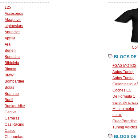
125
Accesorios
Akrapovic
alpinestars
Anuncios
Aprilia
Arai
Con
Benelli
BLOGS DE
Bennche
Bibicleta
+GAS MOTOS
Bimota
Autos Tuning
BMW
Autos Tuning
Bombardier
Calientes tol a
Botas
Coches ES
Brammo
De Formula 1
Buell
ewre: ski & wa
Bunker-trike
Mucho motor
Cagiva
nitrox
Carreras
QuadParadise
Cas Racing
Tuning Adictos
Casco
BLOGS DE
Chaquetas