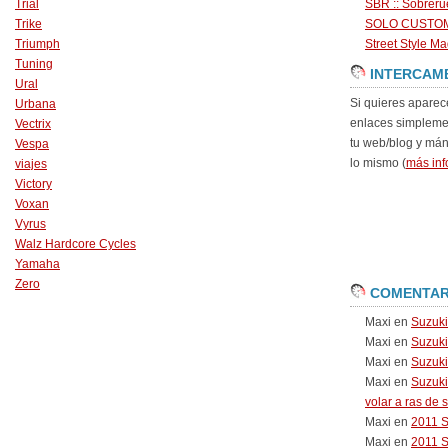
Trial
SBR :: Sobrer
Trike
SOLO CUSTO
Triumph
Street Style Ma
Tuning
INTERCAM
Ural
Si quieres aparec
Urbana
enlaces simpleme
Vectrix
tu web/blog y má
Vespa
lo mismo (
más inf
viajes
Victory
Voxan
Vyrus
Walz Hardcore Cycles
Yamaha
Zero
COMENTAR
Maxi
en
Suzuk
Maxi
en
Suzuk
Maxi
en
Suzuki
Maxi
en
Suzuki
volar a ras de 
Maxi
en
2011 
Maxi
en
2011 