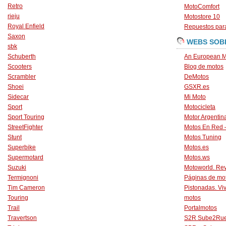
Retro
MotoComfort
rieju
Motostore 10
Royal Enfield
Repuestos para
Saxon
WEBS SOB
sbk
Schuberth
An European M
Scooters
Blog de motos
Scrambler
DeMotos
Shoei
GSXR.es
Sidecar
Mi Moto
Sport
Motocicleta
Sport Touring
Motor Argentin
StreetFighter
Motos En Red 
Stunt
Motos Tuning
Superbike
Motos.es
Supermotard
Motos.ws
Suzuki
Motoworld. Revi
Termignoni
Páginas de mo
Tim Cameron
Pistonadas. Vi
Touring
motos
Trail
Portalmotos
Travertson
S2R Sube2Ru