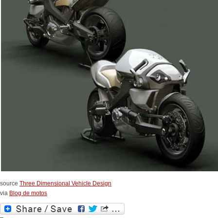
source
Three Dimensional Vehicle Design
via
Blog de motos