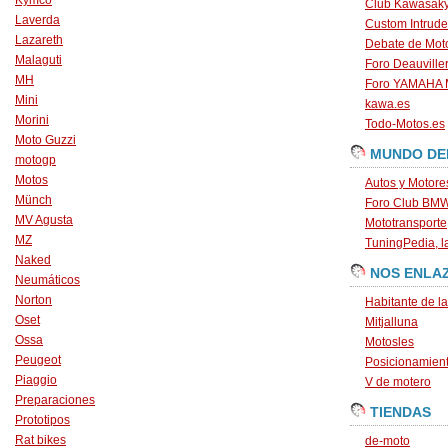
Kymco
Club Kawasaky
Laverda
Custom Intrude
Lazareth
Debate de Mot
Malaguti
Foro Deauville
MH
Foro YAMAHA
Mini
kawa.es
Morini
Todo-Motos.es
Moto Guzzi
MUNDO DE
motogp
Motos
Autos y Motore
Münch
Foro Club BM
MV Agusta
Mototransporte
MZ
TuningPedia, la
Naked
NOS ENLA
Neumáticos
Norton
Habitante de l
Oset
Mitjalluna
Ossa
Motosles
Peugeot
Posicionamien
Piaggio
V de motero
Preparaciones
TIENDAS
Prototipos
Rat bikes
de-moto