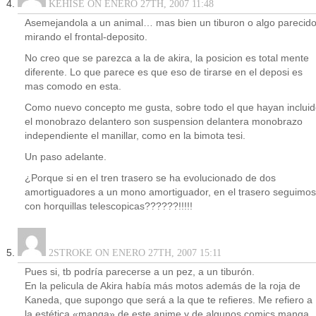
KEHISE ON ENERO 27TH, 2007 11:48
Asemejandola a un animal… mas bien un tiburon o algo parecid
mirando el frontal-deposito.
No creo que se parezca a la de akira, la posicion es total mente
diferente. Lo que parece es que eso de tirarse en el deposi es
mas comodo en esta.
Como nuevo concepto me gusta, sobre todo el que hayan inclui
el monobrazo delantero son suspension delantera monobrazo
independiente el manillar, como en la bimota tesi.
Un paso adelante.
¿Porque si en el tren trasero se ha evolucionado de dos
amortiguadores a un mono amortiguador, en el trasero seguimos
con horquillas telescopicas??????!!!!!
2STROKE ON ENERO 27TH, 2007 15:11
Pues si, tb podría parecerse a un pez, a un tiburón.
En la pelicula de Akira había más motos además de la roja de
Kaneda, que supongo que será a la que te refieres. Me refiero a
la estética «manga» de este anime y de algunos comics manga.