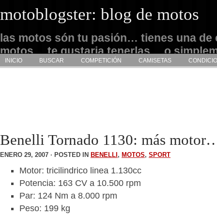
motoblogster: blog de motos
las motos són tu pasión… tienes una de 
motos… te gustaria tenerlas… o simple
INICIO
BUSCAR
COMPETICIÓN
CAMISETAS
CONDICI
admirarlas… este es tu sitio
Benelli Tornado 1130: más motor
ENERO 29, 2007 · POSTED IN
BENELLI
,
MOTOS
,
SPORT
Motor: tricilindrico linea 1.130cc
Potencia: 163 CV a 10.500 rpm
Par: 124 Nm a 8.000 rpm
Peso: 199 kg