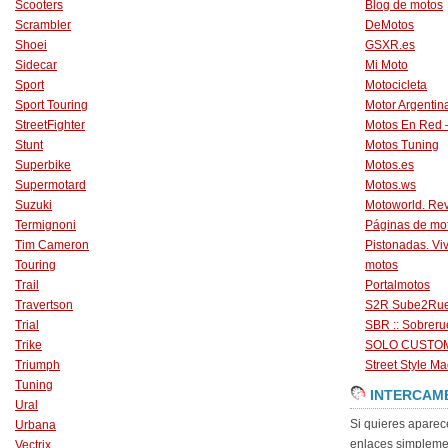
Scooters
Blog de motos
Scrambler
DeMotos
Shoei
GSXR.es
Sidecar
Mi Moto
Sport
Motocicleta
Sport Touring
Motor Argentin
StreetFighter
Motos En Red 
Stunt
Motos Tuning
Superbike
Motos.es
Supermotard
Motos.ws
Suzuki
Motoworld. Revi
Termignoni
Páginas de mo
Tim Cameron
Pistonadas. Vi
Touring
motos
Trail
Portalmotos
Travertson
S2R Sube2Ru
Trial
SBR :: Sobrer
Trike
SOLO CUSTO
Triumph
Street Style Ma
Tuning
INTERCAM
Ural
Si quieres aparec
Urbana
enlaces simpleme
Vectrix