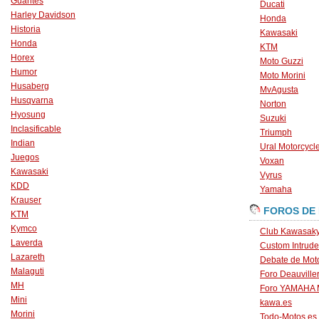
Guantes
Ducati
Harley Davidson
Honda
Historia
Kawasaki
Honda
KTM
Horex
Moto Guzzi
Humor
Moto Morini
Husaberg
MvAgusta
Husqvarna
Norton
Hyosung
Suzuki
Inclasificable
Triumph
Indian
Ural Motorcycl
Juegos
Voxan
Kawasaki
Vyrus
KDD
Yamaha
Krauser
FOROS DE
KTM
Kymco
Club Kawasaky
Laverda
Custom Intrude
Lazareth
Debate de Mot
Malaguti
Foro Deauville
MH
Foro YAMAHA
Mini
kawa.es
Morini
Todo-Motos.es