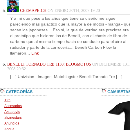
CHEMAPEICH
ON ENERO 30TH, 2007 19:20
Y a mí que pese a los años que tiene su diseño me sigue
pareciendo más galáctico que la mayoría de motos «manga» qu
sacan los japoneses… Eso sí, la que de verdad era preciosa era
el prototipo que hicieron los de Benelli, con el chasis de fibra de
carbono que al mismo tiempo hacía de conducto para el aire al
radiador y parte de la carrocería… Benelli Carbon Flow la
llamaron…
Link
BENELLI TORNADO TRE 1130: BLOGMOTOS
ON DICIEMBRE 13T
2008 20:32
[…] Univision | Imagen: Motoblogster Benelli Tornado Tre […]
CATEGORÍAS
CAMISETA
125
Accesorios
Akrapovic
alpinestars
Anuncios
Aprilia