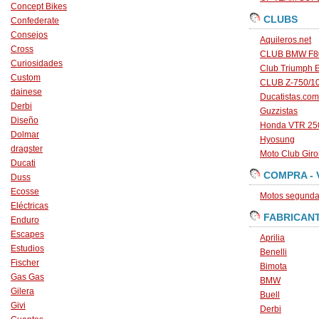
Concept Bikes
CLUBS
Confederate
Consejos
Aquileros.net
Cross
CLUB BMW F80
Curiosidades
Club Triumph 
Custom
CLUB Z-750/1
dainese
Ducatistas.com
Derbi
Guzzistas
Diseño
Honda VTR 250
Dolmar
Hyosung
dragster
Moto Club Gir
Ducati
COMPRA - 
Duss
Ecosse
Motos segunda 
Eléctricas
FABRICAN
Enduro
Escapes
Aprilia
Estudios
Benelli
Fischer
Bimota
Gas Gas
BMW
Gilera
Buell
Givi
Derbi