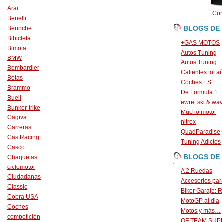
Arai
Con
Benelli
BLOGS DE
Bennche
Bibicleta
+GAS MOTOS
Bimota
Autos Tuning
BMW
Autos Tuning
Bombardier
Calientes tol a
Botas
Coches ES
Brammo
De Formula 1
Buell
ewre: ski & wa
Bunker-trike
Mucho motor
Cagiva
nitrox
Carreras
QuadParadise
Cas Racing
Tuning Adictos
Casco
BLOGS DE
Chaquetas
ciclomotor
A 2 Ruedas
Ciudadanas
Accesorios par
Classic
Biker Garaje: R
Cobra USA
MotoGP al dia
Coches
Motos y más…
competición
OF TEAM SU