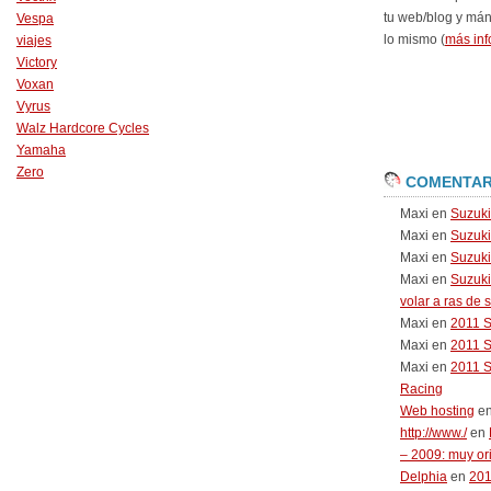
tu web/blog y má
Vespa
lo mismo (
más inf
viajes
Victory
Voxan
Vyrus
Walz Hardcore Cycles
Yamaha
Zero
COMENTAR
Maxi
en
Suzuk
Maxi
en
Suzuk
Maxi
en
Suzuki
Maxi
en
Suzuki
volar a ras de 
Maxi
en
2011 
Maxi
en
2011 
Maxi
en
2011 
Racing
Web hosting
e
http://www./
en
– 2009: muy or
Delphia
en
20