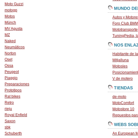
Moto Guzzi
MUNDO DE
motogp
Motos
Autos y Motore
Münch
Foro Club BM
MV Agusta
Mototransporte
MZ
TuningPedia, la
Naked
NOS ENLA
Neumáticos
Norton
Habitante de l
Oset
Mitjalluna
Ossa
Motosles
Peugeot
Posicionamien
Piaggio
V de motero
Preparaciones
TIENDAS
Prototipos
Rat bikes
de-moto
Retro
MotoComfort
rieju
Motostore 10
Royal Enfield
Repuestos para
Saxon
WEBS SOB
sbk
Schuberth
An European M