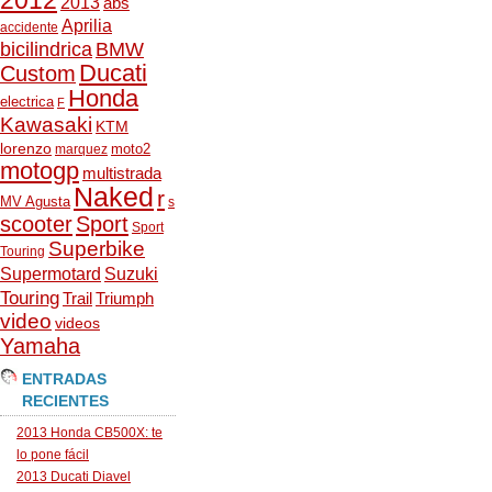
2012
2013
abs
Aprilia
accidente
bicilindrica
BMW
Ducati
Custom
Honda
electrica
F
Kawasaki
KTM
lorenzo
moto2
marquez
motogp
multistrada
Naked
r
MV Agusta
s
scooter
Sport
Sport
Superbike
Touring
Supermotard
Suzuki
Touring
Trail
Triumph
video
videos
Yamaha
ENTRADAS
RECIENTES
2013 Honda CB500X: te
lo pone fácil
2013 Ducati Diavel