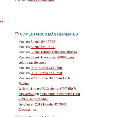
lo mismo (
más información
)
es
COMENTARIOS MÁS RECIENTES
Maxi
en
Suzuki SV 1000S
Maxi
en
Suzuki SV 1000S
Maxi
en
Suzuki B-King 1300: monstruosa
Maxi
en
Suzuki Hayabusa (2008): para
volar a ras de suelo
Maxi
en
2011 Suzuki GSR 750
Maxi
en
2011 Suzuki GSR 750
Maxi
en
2011 Suzuki Burgman 125R
Racing
Web hosting
en
2013 Honda CRF 450 R
http://www./
en
Moto Morini Scrambler 1200
– 2009: muy original
Delphia
en
2012 Honda NC700X
Crossrunner