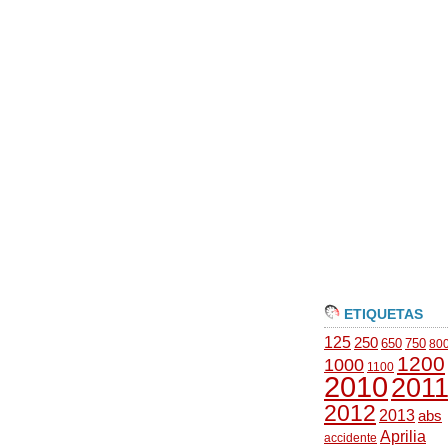
ETIQUETAS
125
250
650
750
80
1200
1000
1100
2010
201
2012
2013
abs
Aprilia
accidente