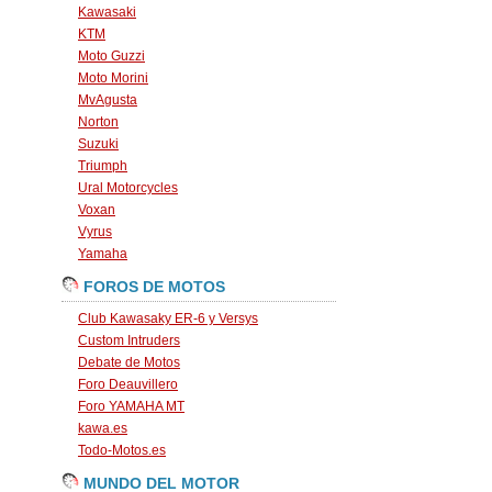
Kawasaki
KTM
Moto Guzzi
Moto Morini
MvAgusta
Norton
Suzuki
Triumph
Ural Motorcycles
Voxan
Vyrus
Yamaha
FOROS DE MOTOS
Club Kawasaky ER-6 y Versys
Custom Intruders
Debate de Motos
Foro Deauvillero
Foro YAMAHA MT
kawa.es
Todo-Motos.es
MUNDO DEL MOTOR