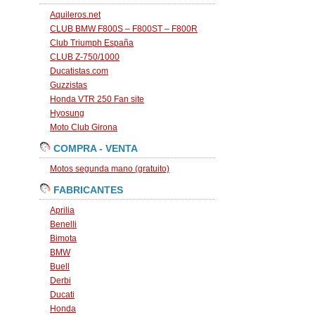
Aquileros.net
CLUB BMW F800S – F800ST – F800R
Club Triumph España
CLUB Z-750/1000
Ducatistas.com
Guzzistas
Honda VTR 250 Fan site
Hyosung
Moto Club Girona
COMPRA - VENTA
Motos segunda mano (gratuito)
FABRICANTES
Aprilia
Benelli
Bimota
BMW
Buell
Derbi
Ducati
Honda