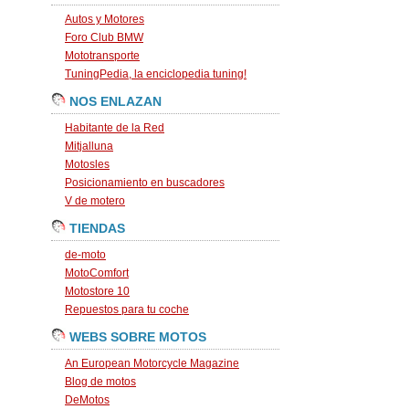
Autos y Motores
Foro Club BMW
Mototransporte
TuningPedia, la enciclopedia tuning!
NOS ENLAZAN
Habitante de la Red
Mitjalluna
Motosles
Posicionamiento en buscadores
V de motero
TIENDAS
de-moto
MotoComfort
Motostore 10
Repuestos para tu coche
WEBS SOBRE MOTOS
An European Motorcycle Magazine
Blog de motos
DeMotos