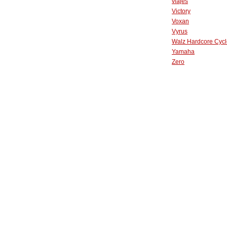
viajes
Victory
Voxan
Vyrus
Walz Hardcore Cycl
Yamaha
Zero