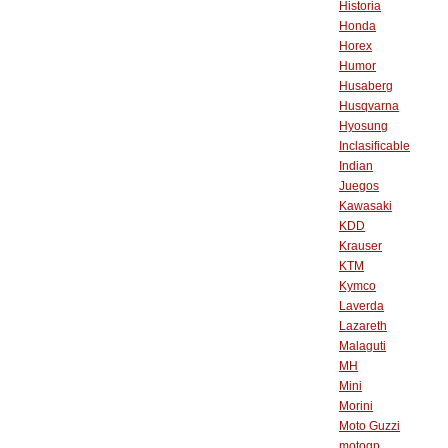
Historia
Honda
Horex
Humor
Husaberg
Husqvarna
Hyosung
Inclasificable
Indian
Juegos
Kawasaki
KDD
Krauser
KTM
Kymco
Laverda
Lazareth
Malaguti
MH
Mini
Morini
Moto Guzzi
motogp