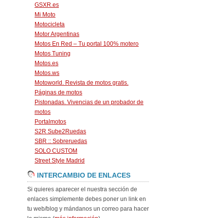
GSXR.es
Mi Moto
Motocicleta
Motor Argentinas
Motos En Red – Tu portal 100% motero
Motos Tuning
Motos.es
Motos.ws
Motoworld. Revista de motos gratis.
Páginas de motos
Pistonadas. Vivencias de un probador de
motos
Portalmotos
S2R Sube2Ruedas
SBR :: Sobreruedas
SOLO CUSTOM
Street Style Madrid
INTERCAMBIO DE ENLACES
Si quieres aparecer el nuestra sección de
enlaces simplemente debes poner un link en
tu web/blog y mándanos un correo para hacer