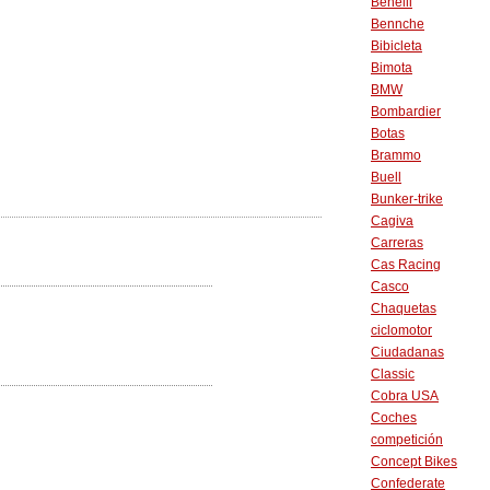
Benelli
Bennche
Bibicleta
Bimota
BMW
Bombardier
Botas
Brammo
Buell
Bunker-trike
Cagiva
Carreras
Cas Racing
Casco
Chaquetas
ciclomotor
Ciudadanas
Classic
Cobra USA
Coches
competición
Concept Bikes
Confederate