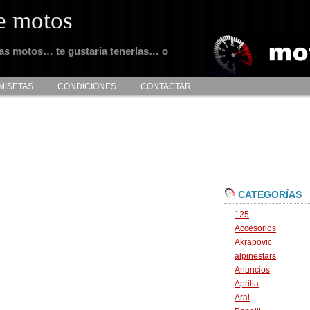
e motos
tas motos… te gustaria tenerlas… o
MISETAS
CONDICIONES
CONTACTAR
CATEGORÍAS
125
Accesorios
Akrapovic
alpinestars
Anuncios
Aprilia
Arai