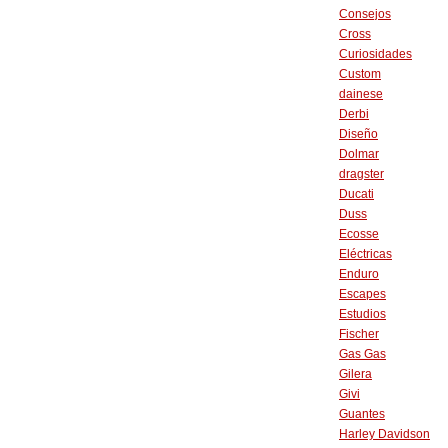
Consejos
Cross
Curiosidades
Custom
dainese
Derbi
Diseño
Dolmar
dragster
Ducati
Duss
Ecosse
Eléctricas
Enduro
Escapes
Estudios
Fischer
Gas Gas
Gilera
Givi
Guantes
Harley Davidson