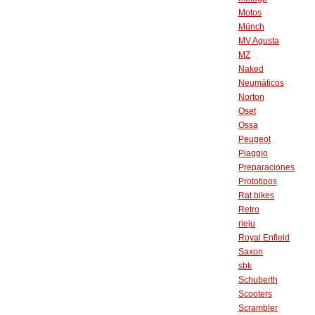
Motos
Münch
MV Agusta
MZ
Naked
Neumáticos
Norton
Oset
Ossa
Peugeot
Piaggio
Preparaciones
Prototipos
Rat bikes
Retro
rieju
Royal Enfield
Saxon
sbk
Schuberth
Scooters
Scrambler