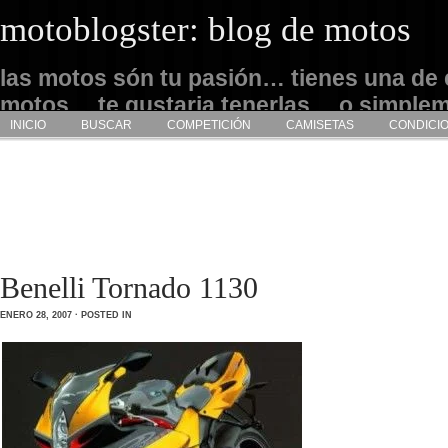
motoblogster: blog de motos
las motos són tu pasión… tienes una de 
motos… te gustaria tenerlas… o simple
INICIO
BUSCAR
COMPETICIÓN
CAMISETAS
CONDICI
admirarlas… este es tu sitio
Benelli Tornado 1130
ENERO 28, 2007 · POSTED IN