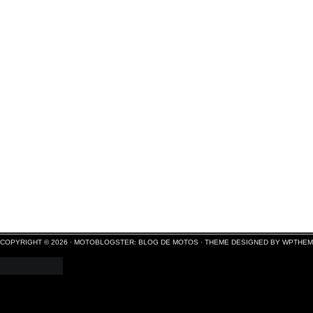
COPYRIGHT © 2026 ·
MOTOBLOGSTER: BLOG DE MOTOS
·
THEME DESIGNED BY WPTHE