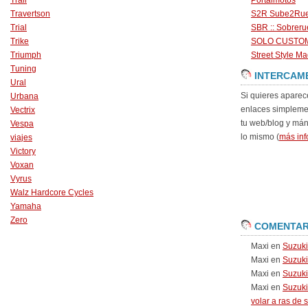
Trail
Portalmotos
Travertson
S2R Sube2Ru
Trial
SBR :: Sobrer
Trike
SOLO CUSTO
Triumph
Street Style Ma
Tuning
INTERCAM
Ural
Si quieres aparec
Urbana
enlaces simpleme
Vectrix
tu web/blog y má
Vespa
lo mismo (
más inf
viajes
Victory
Voxan
Vyrus
Walz Hardcore Cycles
Yamaha
Zero
COMENTAR
Maxi
en
Suzuk
Maxi
en
Suzuk
Maxi
en
Suzuki
Maxi
en
Suzuki
volar a ras de 