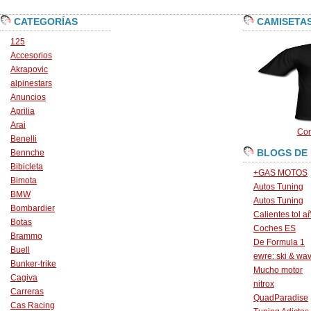
CATEGORÍAS
CAMISETA
125
Accesorios
Akrapovic
alpinestars
Anuncios
Aprilia
Arai
Con
Benelli
BLOGS DE
Bennche
Bibicleta
+GAS MOTOS
Bimota
Autos Tuning
BMW
Autos Tuning
Bombardier
Calientes tol a
Botas
Coches ES
Brammo
De Formula 1
Buell
ewre: ski & wa
Bunker-trike
Mucho motor
Cagiva
nitrox
Carreras
QuadParadise
Cas Racing