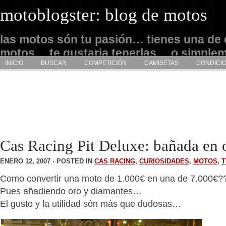
motoblogster: blog de motos
las motos són tu pasión… tienes una de 
motos… te gustaria tenerlas… o simple
INICIO
BUSCAR
COMPETICIÓN
CAMISETAS
CONDICI
admirarlas… este es tu sitio
Cas Racing Pit Deluxe: bañada en 
ENERO 12, 2007 · POSTED IN
CAS RACING
,
CURIOSIDADES
,
MOTOS
,
T
Como convertir una moto de 1.000€ en una de 7.000€?
Pues añadiendo oro y diamantes…
El gusto y la utilidad són más que dudosas…