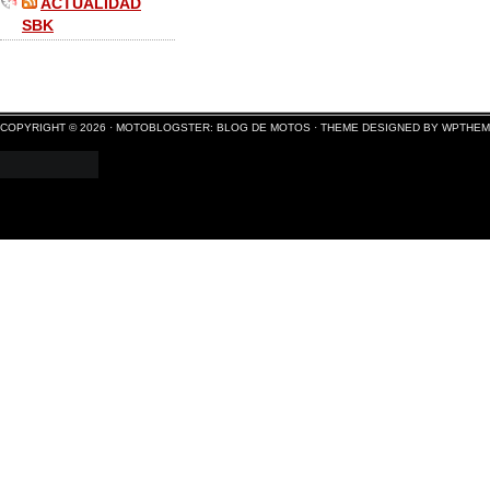
ACTUALIDAD
SBK
COPYRIGHT © 2026 ·
MOTOBLOGSTER: BLOG DE MOTOS
·
THEME DESIGNED BY WPTHE