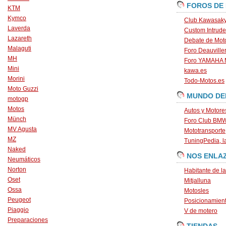
FOROS DE
KTM
Kymco
Club Kawasaky
Laverda
Custom Intrude
Lazareth
Debate de Mot
Malaguti
Foro Deauville
MH
Foro YAMAHA
Mini
kawa.es
Morini
Todo-Motos.es
Moto Guzzi
MUNDO DE
motogp
Motos
Autos y Motore
Münch
Foro Club BM
MV Agusta
Mototransporte
MZ
TuningPedia, la
Naked
NOS ENLA
Neumáticos
Norton
Habitante de l
Oset
Mitjalluna
Ossa
Motosles
Peugeot
Posicionamien
Piaggio
V de motero
Preparaciones