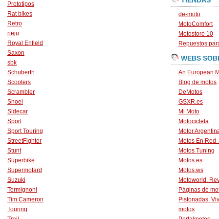
TIENDAS
Prototipos
Rat bikes
de-moto
Retro
MotoComfort
rieju
Motostore 10
Royal Enfield
Repuestos para
Saxon
WEBS SOB
sbk
Schuberth
An European M
Scooters
Blog de motos
Scrambler
DeMotos
Shoei
GSXR.es
Sidecar
Mi Moto
Sport
Motocicleta
Sport Touring
Motor Argentin
StreetFighter
Motos En Red 
Stunt
Motos Tuning
Superbike
Motos.es
Supermotard
Motos.ws
Suzuki
Motoworld. Revi
Termignoni
Páginas de mo
Tim Cameron
Pistonadas. Vi
Touring
motos