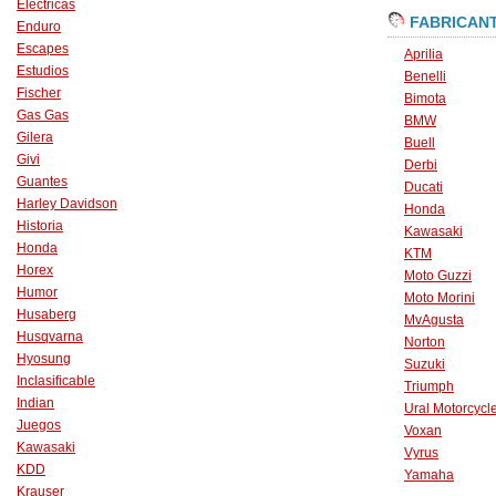
Eléctricas
FABRICAN
Enduro
Escapes
Aprilia
Estudios
Benelli
Fischer
Bimota
Gas Gas
BMW
Gilera
Buell
Givi
Derbi
Guantes
Ducati
Harley Davidson
Honda
Historia
Kawasaki
Honda
KTM
Horex
Moto Guzzi
Humor
Moto Morini
Husaberg
MvAgusta
Husqvarna
Norton
Hyosung
Suzuki
Inclasificable
Triumph
Indian
Ural Motorcycl
Juegos
Voxan
Kawasaki
Vyrus
KDD
Yamaha
Krauser