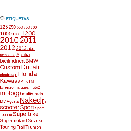
ETIQUETAS
125
250
650
750
800
1200
1000
1100
2010
2011
2012
2013
abs
Aprilia
accidente
bicilindrica
BMW
Ducati
Custom
Honda
electrica
F
Kawasaki
KTM
lorenzo
moto2
marquez
motogp
multistrada
Naked
r
MV Agusta
s
scooter
Sport
Sport
Superbike
Touring
Supermotard
Suzuki
Touring
Trail
Triumph