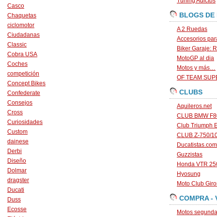
Tuning Adictos
Casco
BLOGS DE
Chaquetas
ciclomotor
A 2 Ruedas
Ciudadanas
Accesorios par
Classic
Biker Garaje: R
Cobra USA
MotoGP al dia
Coches
Motos y más…
competición
OF TEAM SU
Concept Bikes
CLUBS
Confederate
Consejos
Aquileros.net
Cross
CLUB BMW F80
Curiosidades
Club Triumph 
Custom
CLUB Z-750/1
dainese
Ducatistas.com
Derbi
Guzzistas
Diseño
Honda VTR 250
Dolmar
Hyosung
dragster
Moto Club Gir
Ducati
COMPRA - 
Duss
Ecosse
Motos segunda 