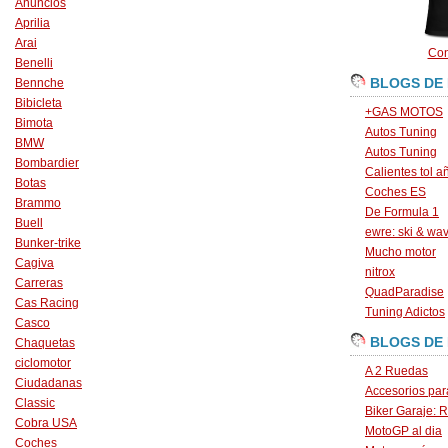
Anuncios
Aprilia
Arai
Con
Benelli
BLOGS DE
Bennche
Bibicleta
+GAS MOTOS
Bimota
Autos Tuning
BMW
Autos Tuning
Bombardier
Calientes tol a
Botas
Coches ES
Brammo
De Formula 1
Buell
ewre: ski & wa
Bunker-trike
Mucho motor
Cagiva
nitrox
Carreras
QuadParadise
Cas Racing
Tuning Adictos
Casco
BLOGS DE
Chaquetas
ciclomotor
A 2 Ruedas
Ciudadanas
Accesorios par
Classic
Biker Garaje: R
Cobra USA
MotoGP al dia
Coches