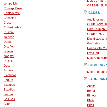
Motos y más…
competición
OF TEAM SU
Concept Bikes
CLUBS
Confederate
Consejos
Aquileros.net
Cross
CLUB BMW F80
Curiosidades
Club Triumph 
Custom
CLUB Z-750/1
dainese
Ducatistas.com
Derbi
Guzzistas
Diseño
Honda VTR 250
Dolmar
Hyosung
dragster
Moto Club Gir
Ducati
COMPRA - 
Duss
Ecosse
Motos segunda 
Eléctricas
FABRICAN
Enduro
Escapes
Aprilia
Estudios
Benelli
Fischer
Bimota
Gas Gas
BMW
Gilera
Buell