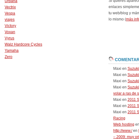
Si quieres aparec
Urbana
enlaces simpleme
Vectrix
tu web/blog y má
Vespa
lo mismo (
más inf
viajes
Victory
Voxan
Vyrus
Walz Hardcore Cycles
Yamaha
Zero
COMENTAR
Maxi
en
Suzuk
Maxi
en
Suzuk
Maxi
en
Suzuki
Maxi
en
Suzuki
volar a ras de 
Maxi
en
2011 
Maxi
en
2011 
Maxi
en
2011 
Racing
Web hosting
e
http://www./
en
– 2009: muy or