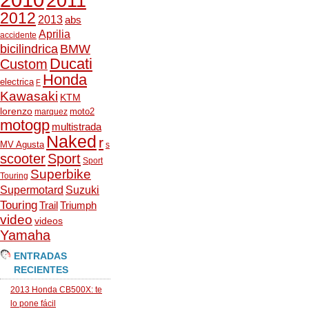
2011
2012
2013
abs
Aprilia
accidente
bicilindrica
BMW
Ducati
Custom
Honda
electrica
F
Kawasaki
KTM
lorenzo
moto2
marquez
motogp
multistrada
Naked
r
MV Agusta
s
scooter
Sport
Sport
Superbike
Touring
Supermotard
Suzuki
Touring
Trail
Triumph
video
videos
Yamaha
ENTRADAS
RECIENTES
2013 Honda CB500X: te
lo pone fácil