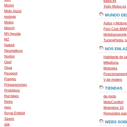
kawa.es
Morini
Todo-Motos.es
Moto Guzzi
MUNDO DE
motogp
Motos
Autos y Motore
Münch
Foro Club BM
MV Agusta
Mototransporte
MZ
TuningPedia, la
Naked
NOS ENLA
Neumáticos
Norton
Habitante de l
Oset
Mitjalluna
Ossa
Motosles
Peugeot
Posicionamien
Piaggio
V de motero
Preparaciones
TIENDAS
Prototipos
Rat bikes
de-moto
Retro
MotoComfort
rieju
Motostore 10
Royal Enfield
Repuestos para
Saxon
WEBS SOB
sbk