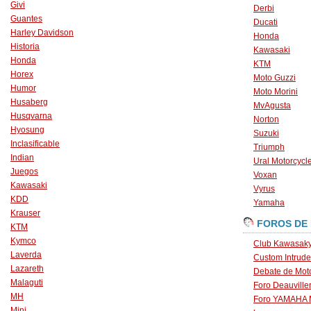
Givi
Derbi
Guantes
Ducati
Harley Davidson
Honda
Historia
Kawasaki
Honda
KTM
Horex
Moto Guzzi
Humor
Moto Morini
Husaberg
MvAgusta
Husqvarna
Norton
Hyosung
Suzuki
Inclasificable
Triumph
Indian
Ural Motorcycl
Juegos
Voxan
Kawasaki
Vyrus
KDD
Yamaha
Krauser
FOROS DE
KTM
Kymco
Club Kawasaky
Laverda
Custom Intrude
Lazareth
Debate de Mot
Malaguti
Foro Deauville
MH
Foro YAMAHA
Mini