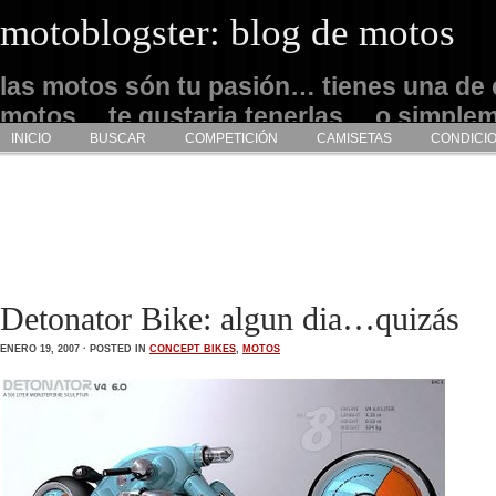
motoblogster: blog de motos
las motos són tu pasión… tienes una de 
motos… te gustaria tenerlas… o simple
INICIO
BUSCAR
COMPETICIÓN
CAMISETAS
CONDICI
admirarlas… este es tu sitio
Detonator Bike: algun dia…quizás
ENERO 19, 2007 · POSTED IN
CONCEPT BIKES
,
MOTOS