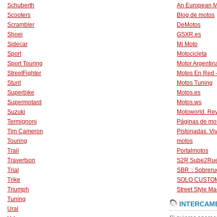
Schuberth
An European M
Scooters
Blog de motos
Scrambler
DeMotos
Shoei
GSXR.es
Sidecar
Mi Moto
Sport
Motocicleta
Sport Touring
Motor Argentin
StreetFighter
Motos En Red 
Stunt
Motos Tuning
Superbike
Motos.es
Supermotard
Motos.ws
Suzuki
Motoworld. Revi
Termignoni
Páginas de mo
Tim Cameron
Pistonadas. Vi
Touring
motos
Trail
Portalmotos
Travertson
S2R Sube2Ru
Trial
SBR :: Sobrer
Trike
SOLO CUSTO
Triumph
Street Style Ma
Tuning
INTERCAM
Ural