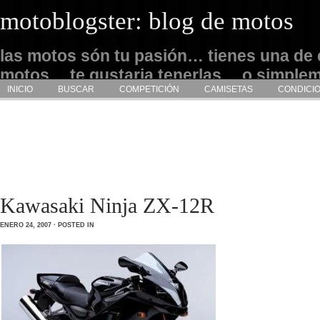
motoblogster: blog de motos
las motos són tu pasión… tienes una de 
motos… te gustaria tenerlas… o simple
INICIO
BUSCAR
COMPETICIÓN
CAMISETAS
CONDICI
admirarlas… este es tu sitio
Kawasaki Ninja ZX-12R
ENERO 24, 2007 · POSTED IN