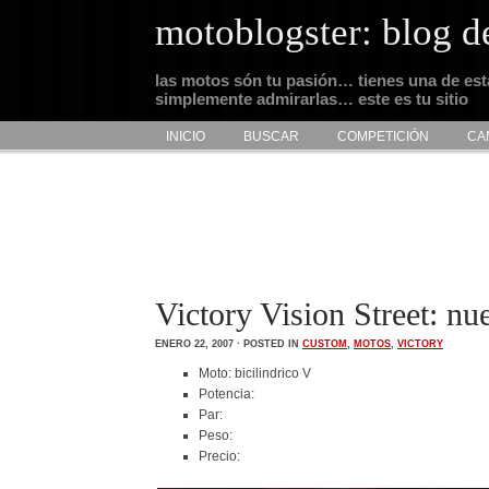
motoblogster: blog d
las motos són tu pasión… tienes una de es
simplemente admirarlas… este es tu sitio
INICIO
BUSCAR
COMPETICIÓN
CA
Victory Vision Street: nu
ENERO 22, 2007 · POSTED IN
CUSTOM
,
MOTOS
,
VICTORY
Moto: bicilindrico V
Potencia:
Par:
Peso:
Precio: