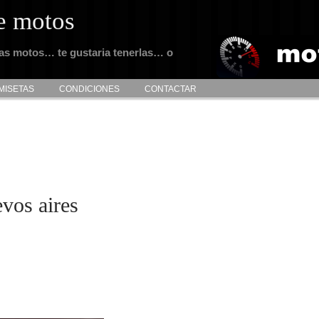
e motos
tas motos… te gustaria tenerlas… o
MISETAS
CONDICIONES
CONTACTAR
evos aires